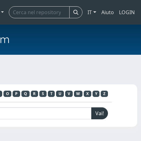
IT
Aiuto
LOGIN
em
O
P
Q
R
S
T
U
V
W
X
Y
Z