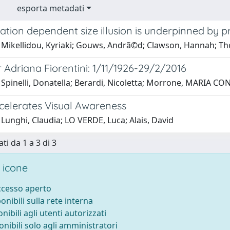
esporta metadati
ation dependent size illusion is underpinned by pr
 Mikellidou, Kyriaki; Gouws, Andrã©d; Clawson, Hannah; Th
 Adriana Fiorentini: 1/11/1926-29/2/2016
 Spinelli, Donatella; Berardi, Nicoletta; Morrone, MARIA C
celerates Visual Awareness
Lunghi, Claudia; LO VERDE, Luca; Alais, David
ti da 1 a 3 di 3
 icone
accesso aperto
ponibili sulla rete interna
onibili agli utenti autorizzati
onibili solo agli amministratori