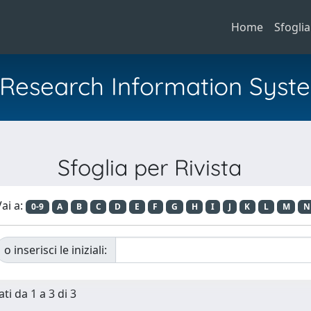
Home
Sfoglia
al Research Information Syst
Sfoglia per Rivista
ai a:
0-9
A
B
C
D
E
F
G
H
I
J
K
L
M
N
o inserisci le iniziali:
ti da 1 a 3 di 3