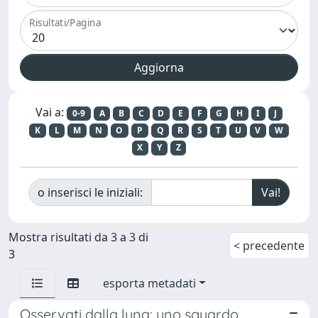
Risultati/Pagina
Vai a:
0-9
A
B
C
D
E
F
G
H
I
J
K
L
M
N
O
P
Q
R
S
T
U
V
W
X
Y
Z
o inserisci le iniziali:
Mostra risultati da 3 a 3 di
< precedente
3
esporta metadati
Osservati dalla luna: uno sguardo