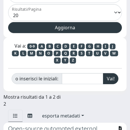
Risultati/Pagina
Vai a:
0-9
A
B
C
D
E
F
G
H
I
J
K
L
M
N
O
P
Q
R
S
T
U
V
W
X
Y
Z
o inserisci le iniziali:
Mostra risultati da 1 a 2 di
2
esporta metadati
Open-source automated external