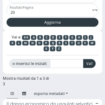
Risultati/Pagina
Vai a:
0-9
A
B
C
D
E
F
G
H
I
J
K
L
M
N
O
P
Q
R
S
T
U
V
W
X
Y
Z
o inserisci le iniziali:
Mostra risultati da 1 a 3 di
3
esporta metadati
Il danno economico da ungulati selvatici