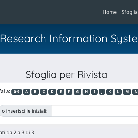
Home
Sfoglia
al Research Information Syst
Sfoglia per Rivista
ai a:
0-9
A
B
C
D
E
F
G
H
I
J
K
L
M
N
o inserisci le iniziali:
ti da 2 a 3 di 3