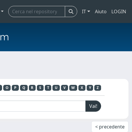
IT
Aiuto
LOGIN
em
O
P
Q
R
S
T
U
V
W
X
Y
Z
< precedente