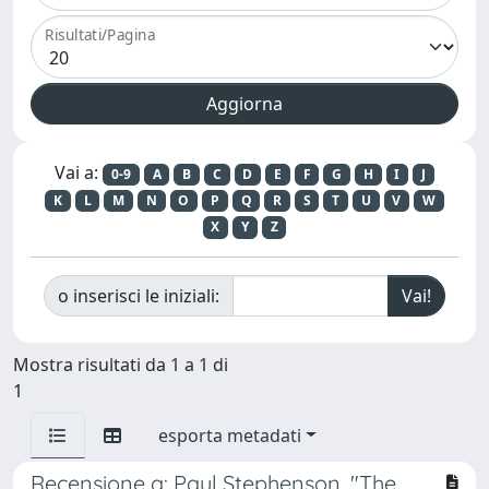
Risultati/Pagina
Vai a:
0-9
A
B
C
D
E
F
G
H
I
J
K
L
M
N
O
P
Q
R
S
T
U
V
W
X
Y
Z
o inserisci le iniziali:
Mostra risultati da 1 a 1 di
1
esporta metadati
Recensione a: Paul Stephenson, "The