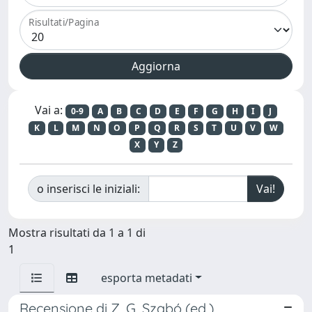
Risultati/Pagina
Vai a:
0-9
A
B
C
D
E
F
G
H
I
J
K
L
M
N
O
P
Q
R
S
T
U
V
W
X
Y
Z
o inserisci le iniziali:
Mostra risultati da 1 a 1 di
1
esporta metadati
Recensione di Z. G. Szabó (ed.),