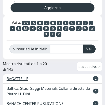
Vai a:
0-9
A
B
C
D
E
F
G
H
I
J
K
L
M
N
O
P
Q
R
S
T
U
V
W
X
Y
Z
o inserisci le iniziali:
Mostra risultati da 1 a 20
successivo >
di 143
BAGATTELLE
2
Baltica. Studi Saggi Materiali. Collana diretta da
1
Pietro U. Dini
BANACH CENTER PUBLICATIONS
4