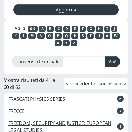
Vai a:
0-9
A
B
C
D
E
F
G
H
I
J
K
L
M
N
O
P
Q
R
S
T
U
V
W
X
Y
Z
o inserisci le iniziali:
Mostra risultati da 41 a
< precedente
successivo >
60 di 63
FRASCATI PHYSICS SERIES
6
FRECCE
7
FREEDOM, SECURITY AND JUSTICE: EUROPEAN
1
LEGAL STUDIES