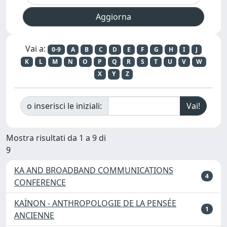
Vai a:
0-9
A
B
C
D
E
F
G
H
I
J
K
L
M
N
O
P
Q
R
S
T
U
V
W
X
Y
Z
o inserisci le iniziali:
Mostra risultati da 1 a 9 di
9
KA AND BROADBAND COMMUNICATIONS
4
CONFERENCE
KAÏNON - ANTHROPOLOGIE DE LA PENSÉE
1
ANCIENNE