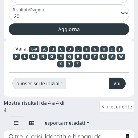
Risultati/Pagina
Vai a:
0-9
A
B
C
D
E
F
G
H
I
J
K
L
M
N
O
P
Q
R
S
T
U
V
W
X
Y
Z
o inserisci le iniziali:
Mostra risultati da 4 a 4 di
< precedente
4
esporta metadati
Oltre la crisi. Identità e bisogni del