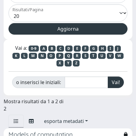
Risultati/Pagina
Vai a:
0-9
A
B
C
D
E
F
G
H
I
J
K
L
M
N
O
P
Q
R
S
T
U
V
W
X
Y
Z
o inserisci le iniziali:
Mostra risultati da 1 a 2 di
2
esporta metadati
Models of computation