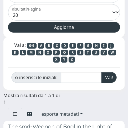
Risultati/Pagina
Vai a:
0-9
A
B
C
D
E
F
G
H
I
J
K
L
M
N
O
P
Q
R
S
T
U
V
W
X
Y
Z
o inserisci le iniziali:
Mostra risultati da 1 a 1 di
1
esporta metadati
The ṣmd-Weapon of Baal in the Light of