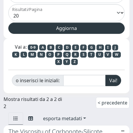
Risultati/Pagina
Vai a:
0-9
A
B
C
D
E
F
G
H
I
J
K
L
M
N
O
P
Q
R
S
T
U
V
W
X
Y
Z
o inserisci le iniziali:
Mostra risultati da 2 a 2 di
< precedente
2
esporta metadati
The Viscosity of Carbonate‐Silicate