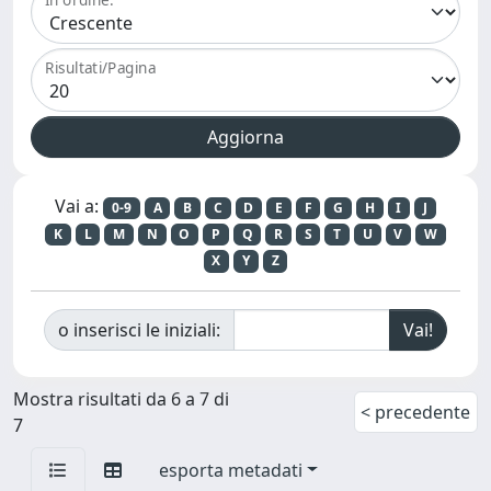
Risultati/Pagina
Vai a:
0-9
A
B
C
D
E
F
G
H
I
J
K
L
M
N
O
P
Q
R
S
T
U
V
W
X
Y
Z
o inserisci le iniziali:
Mostra risultati da 6 a 7 di
< precedente
7
esporta metadati