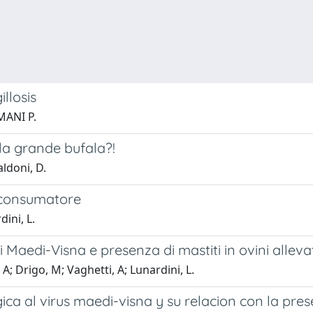
llosis
MANI P.
 la grande bufala?!
ldoni, D.
l consumatore
ini, L.
di Maedi-Visna e presenza di mastiti in ovini alleva
A; Drigo, M; Vaghetti, A; Lunardini, L.
ca al virus maedi-visna y su relacion con la pres