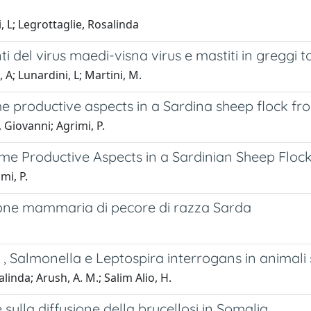
, L; Legrottaglie, Rosalinda
ti del virus maedi-visna virus e mastiti in greggi 
 A; Lunardini, L; Martini, M.
ome productive aspects in a Sardina sheep flock fro
 Giovanni; Agrimi, P.
ome Productive Aspects in a Sardinian Sheep Flock
mi, P.
ione mammaria di pecore di razza Sarda
a , Salmonella e Leptospira interrogans in animali 
linda; Arush, A. M.; Salim Alio, H.
e sulla diffusione della brucellosi in Somalia