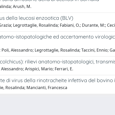
alinda; Arush, M.
rus della leucosi enzootica (BLV)
azia; Legrottaglie, Rosalinda; Fabiani, O.; Durante, M:; Ceci, 
natomo-istopatologiche ed accertamento virologico
; Poli, Alessandro; Legrottaglie, Rosalinda; Taccini, Ennio; Ga
colchicus): rilievi anatomo-istopatologici, transm
 Alessandro; Arispici, Mario; Ferrari, E.
te di virus della rinotracheite infettiva del bovino
ie, Rosalinda; Mancianti, Francesca