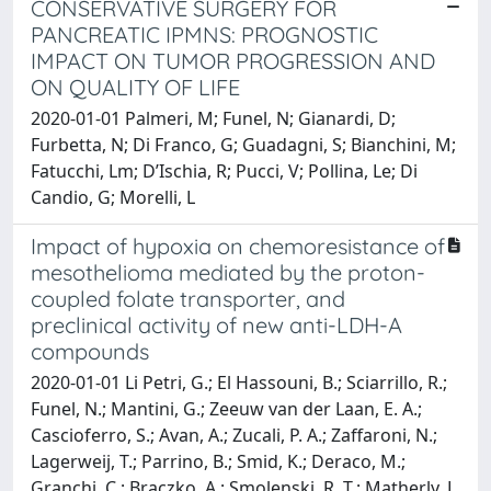
CONSERVATIVE SURGERY FOR
PANCREATIC IPMNS: PROGNOSTIC
IMPACT ON TUMOR PROGRESSION AND
ON QUALITY OF LIFE
2020-01-01 Palmeri, M; Funel, N; Gianardi, D;
Furbetta, N; Di Franco, G; Guadagni, S; Bianchini, M;
Fatucchi, Lm; D’Ischia, R; Pucci, V; Pollina, Le; Di
Candio, G; Morelli, L
Impact of hypoxia on chemoresistance of
mesothelioma mediated by the proton-
coupled folate transporter, and
preclinical activity of new anti-LDH-A
compounds
2020-01-01 Li Petri, G.; El Hassouni, B.; Sciarrillo, R.;
Funel, N.; Mantini, G.; Zeeuw van der Laan, E. A.;
Cascioferro, S.; Avan, A.; Zucali, P. A.; Zaffaroni, N.;
Lagerweij, T.; Parrino, B.; Smid, K.; Deraco, M.;
Granchi, C.; Braczko, A.; Smolenski, R. T.; Matherly, L.