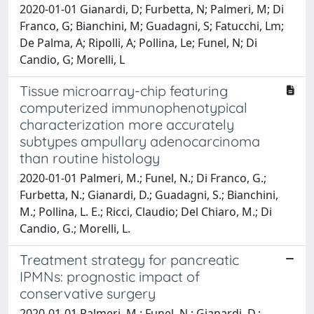
2020-01-01 Gianardi, D; Furbetta, N; Palmeri, M; Di
Franco, G; Bianchini, M; Guadagni, S; Fatucchi, Lm;
De Palma, A; Ripolli, A; Pollina, Le; Funel, N; Di
Candio, G; Morelli, L
Tissue microarray-chip featuring
computerized immunophenotypical
characterization more accurately
subtypes ampullary adenocarcinoma
than routine histology
2020-01-01 Palmeri, M.; Funel, N.; Di Franco, G.;
Furbetta, N.; Gianardi, D.; Guadagni, S.; Bianchini,
M.; Pollina, L. E.; Ricci, Claudio; Del Chiaro, M.; Di
Candio, G.; Morelli, L.
Treatment strategy for pancreatic
IPMNs: prognostic impact of
conservative surgery
2020-01-01 Palmeri, M.; Funel, N.; Gianardi, D.;