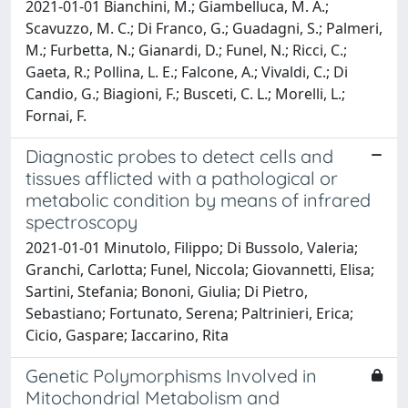
2021-01-01 Bianchini, M.; Giambelluca, M. A.;
Scavuzzo, M. C.; Di Franco, G.; Guadagni, S.; Palmeri,
M.; Furbetta, N.; Gianardi, D.; Funel, N.; Ricci, C.;
Gaeta, R.; Pollina, L. E.; Falcone, A.; Vivaldi, C.; Di
Candio, G.; Biagioni, F.; Busceti, C. L.; Morelli, L.;
Fornai, F.
Diagnostic probes to detect cells and
tissues afflicted with a pathological or
metabolic condition by means of infrared
spectroscopy
2021-01-01 Minutolo, Filippo; Di Bussolo, Valeria;
Granchi, Carlotta; Funel, Niccola; Giovannetti, Elisa;
Sartini, Stefania; Bononi, Giulia; Di Pietro,
Sebastiano; Fortunato, Serena; Paltrinieri, Erica;
Cicio, Gaspare; Iaccarino, Rita
Genetic Polymorphisms Involved in
Mitochondrial Metabolism and