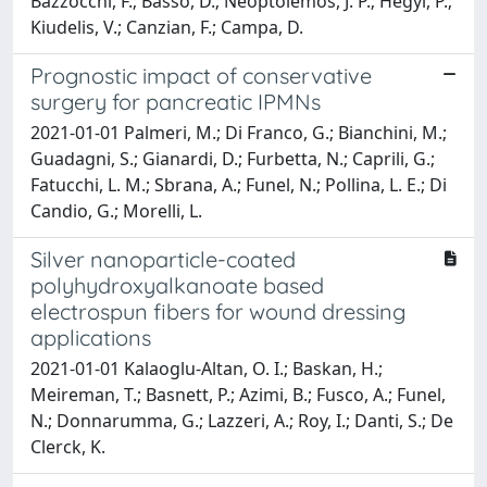
Bazzocchi, F.; Basso, D.; Neoptolemos, J. P.; Hegyi, P.;
Kiudelis, V.; Canzian, F.; Campa, D.
Prognostic impact of conservative
surgery for pancreatic IPMNs
2021-01-01 Palmeri, M.; Di Franco, G.; Bianchini, M.;
Guadagni, S.; Gianardi, D.; Furbetta, N.; Caprili, G.;
Fatucchi, L. M.; Sbrana, A.; Funel, N.; Pollina, L. E.; Di
Candio, G.; Morelli, L.
Silver nanoparticle-coated
polyhydroxyalkanoate based
electrospun fibers for wound dressing
applications
2021-01-01 Kalaoglu-Altan, O. I.; Baskan, H.;
Meireman, T.; Basnett, P.; Azimi, B.; Fusco, A.; Funel,
N.; Donnarumma, G.; Lazzeri, A.; Roy, I.; Danti, S.; De
Clerck, K.