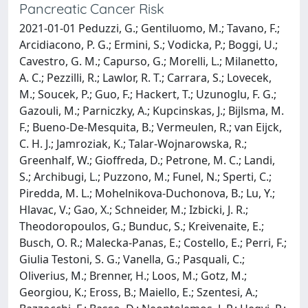
Pancreatic Cancer Risk
2021-01-01 Peduzzi, G.; Gentiluomo, M.; Tavano, F.;
Arcidiacono, P. G.; Ermini, S.; Vodicka, P.; Boggi, U.;
Cavestro, G. M.; Capurso, G.; Morelli, L.; Milanetto,
A. C.; Pezzilli, R.; Lawlor, R. T.; Carrara, S.; Lovecek,
M.; Soucek, P.; Guo, F.; Hackert, T.; Uzunoglu, F. G.;
Gazouli, M.; Parniczky, A.; Kupcinskas, J.; Bijlsma, M.
F.; Bueno-De-Mesquita, B.; Vermeulen, R.; van Eijck,
C. H. J.; Jamroziak, K.; Talar-Wojnarowska, R.;
Greenhalf, W.; Gioffreda, D.; Petrone, M. C.; Landi,
S.; Archibugi, L.; Puzzono, M.; Funel, N.; Sperti, C.;
Piredda, M. L.; Mohelnikova-Duchonova, B.; Lu, Y.;
Hlavac, V.; Gao, X.; Schneider, M.; Izbicki, J. R.;
Theodoropoulos, G.; Bunduc, S.; Kreivenaite, E.;
Busch, O. R.; Malecka-Panas, E.; Costello, E.; Perri, F.;
Giulia Testoni, S. G.; Vanella, G.; Pasquali, C.;
Oliverius, M.; Brenner, H.; Loos, M.; Gotz, M.;
Georgiou, K.; Eross, B.; Maiello, E.; Szentesi, A.;