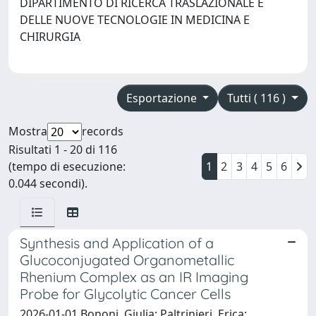
DIPARTIMENTO DI RICERCA TRASLAZIONALE E
DELLE NUOVE TECNOLOGIE IN MEDICINA E
CHIRURGIA
Esportazione
Tutti ( 116 )
Mostra
records
Risultati 1 - 20 di 116
(tempo di esecuzione:
1
2
3
4
5
6
0.044 secondi).
Synthesis and Application of a
Glucoconjugated Organometallic
Rhenium Complex as an IR Imaging
Probe for Glycolytic Cancer Cells
2026-01-01 Bononi, Giulia; Paltrinieri, Erica;