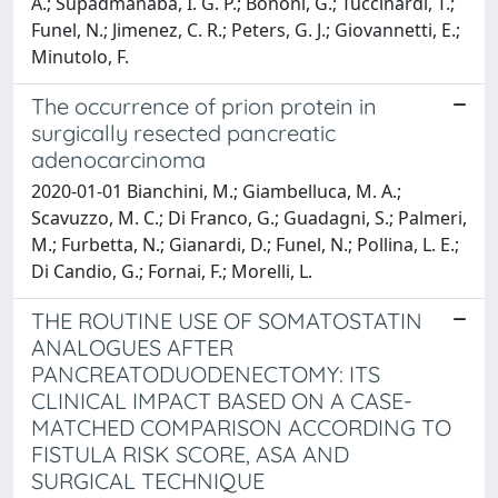
A.; Supadmanaba, I. G. P.; Bononi, G.; Tuccinardi, T.;
Funel, N.; Jimenez, C. R.; Peters, G. J.; Giovannetti, E.;
Minutolo, F.
The occurrence of prion protein in
surgically resected pancreatic
adenocarcinoma
2020-01-01 Bianchini, M.; Giambelluca, M. A.;
Scavuzzo, M. C.; Di Franco, G.; Guadagni, S.; Palmeri,
M.; Furbetta, N.; Gianardi, D.; Funel, N.; Pollina, L. E.;
Di Candio, G.; Fornai, F.; Morelli, L.
THE ROUTINE USE OF SOMATOSTATIN
ANALOGUES AFTER
PANCREATODUODENECTOMY: ITS
CLINICAL IMPACT BASED ON A CASE-
MATCHED COMPARISON ACCORDING TO
FISTULA RISK SCORE, ASA AND
SURGICAL TECHNIQUE