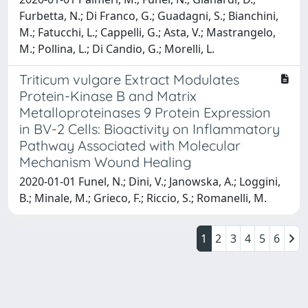
Furbetta, N.; Di Franco, G.; Guadagni, S.; Bianchini,
M.; Fatucchi, L.; Cappelli, G.; Asta, V.; Mastrangelo,
M.; Pollina, L.; Di Candio, G.; Morelli, L.
Triticum vulgare Extract Modulates
Protein-Kinase B and Matrix
Metalloproteinases 9 Protein Expression
in BV-2 Cells: Bioactivity on Inflammatory
Pathway Associated with Molecular
Mechanism Wound Healing
2020-01-01 Funel, N.; Dini, V.; Janowska, A.; Loggini,
B.; Minale, M.; Grieco, F.; Riccio, S.; Romanelli, M.
1
2
3
4
5
6