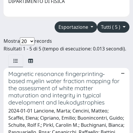
DIPARTIMENTO DI FISICA
Esportazione
Tutti ( 5 )
Mostra
records
Risultati 1 - 5 di 5 (tempo di esecuzione: 0.013 secondi).
Magnetic resonance fingerprinting‐
based myelin water fraction mapping for
the assessment of white matter
maturation and integrity in typical
development and leukodystrophies
2024-01-01 Lancione, Marta; Cencini, Matteo;
Scaffei, Elena; Cipriano, Emilio; Buonincontri, Guido;
Schulte, Rolf F.; Pirkl, Carolin M.; Buchignani, Bianca;
Pasquariello, Rosa; Canapicchi, Raffaello; Battini,