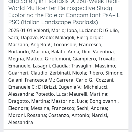
and Safety in Psoriasis: A 260-Week Real-
World Multicenter Retrospective Study
Exploring the Role of Concomitant PsA–IL
PSO (Italian Landscape Psoriasis)
2025-01-01 Valenti, Mario; Ibba, Luciano; Di Giulio,
Sara; Dapavo, Paolo; Malagoli, Piergiorgio;
Marzano, Angelo V.; Loconsole, Francesco;
Burlando, Martina; Balato, Anna; Dini, Valentina;
Megna, Matteo; Girolomoni, Giampiero; Trovato,
Emanuele; Lasagni, Claudia; Travaglini, Massimo;
Guarneri, Claudio; Zerbinati, Nicola; Ribero, Simone;
Gaiani, Francesca M.; Carrera, Carlo G.; Cozzani,
Emanuele C.; Di Brizzi, Eugenia V.; Michelucci,
Alessandra; Potestio, Luca; Maurelli, Martina;
Dragotto, Martina; Mastorino, Luca; Bongiovanni,
Eleonora; Messina, Francesco; Sechi, Andrea;
Moroni, Rossana; Costanzo, Antonio; Narcisi,
Alessandra