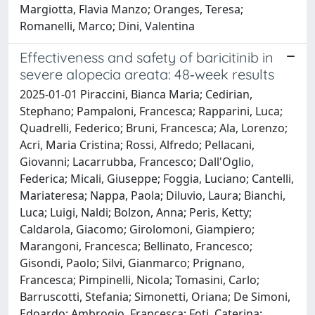
Margiotta, Flavia Manzo; Oranges, Teresa;
Romanelli, Marco; Dini, Valentina
Effectiveness and safety of baricitinib in
severe alopecia areata: 48‐week results
2025-01-01 Piraccini, Bianca Maria; Cedirian,
Stephano; Pampaloni, Francesca; Rapparini, Luca;
Quadrelli, Federico; Bruni, Francesca; Ala, Lorenzo;
Acri, Maria Cristina; Rossi, Alfredo; Pellacani,
Giovanni; Lacarrubba, Francesco; Dall'Oglio,
Federica; Micali, Giuseppe; Foggia, Luciano; Cantelli,
Mariateresa; Nappa, Paola; Diluvio, Laura; Bianchi,
Luca; Luigi, Naldi; Bolzon, Anna; Peris, Ketty;
Caldarola, Giacomo; Girolomoni, Giampiero;
Marangoni, Francesca; Bellinato, Francesco;
Gisondi, Paolo; Silvi, Gianmarco; Prignano,
Francesca; Pimpinelli, Nicola; Tomasini, Carlo;
Barruscotti, Stefania; Simonetti, Oriana; De Simoni,
Edoardo; Ambrogio, Francesca; Foti, Caterina;