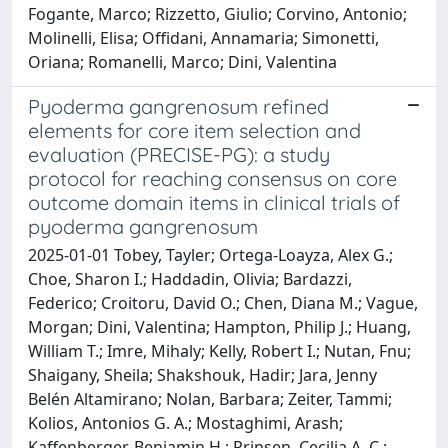
Fogante, Marco; Rizzetto, Giulio; Corvino, Antonio;
Molinelli, Elisa; Offidani, Annamaria; Simonetti,
Oriana; Romanelli, Marco; Dini, Valentina
Pyoderma gangrenosum refined
elements for core item selection and
evaluation (PRECISE-PG): a study
protocol for reaching consensus on core
outcome domain items in clinical trials of
pyoderma gangrenosum
2025-01-01 Tobey, Tayler; Ortega-Loayza, Alex G.;
Choe, Sharon I.; Haddadin, Olivia; Bardazzi,
Federico; Croitoru, David O.; Chen, Diana M.; Vague,
Morgan; Dini, Valentina; Hampton, Philip J.; Huang,
William T.; Imre, Mihaly; Kelly, Robert I.; Nutan, Fnu;
Shaigany, Sheila; Shakshouk, Hadir; Jara, Jenny
Belén Altamirano; Nolan, Barbara; Zeiter, Tammi;
Kolios, Antonios G. A.; Mostaghimi, Arash;
Kaffenberger, Benjamin H.; Prinsen, Cecilia A. C.;