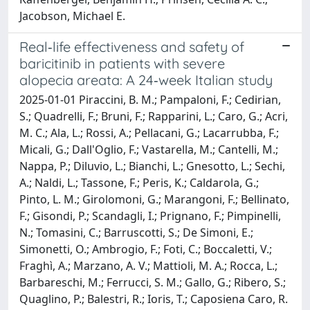
Jacobson, Michael E.
Real‐life effectiveness and safety of
baricitinib in patients with severe
alopecia areata: A 24‐week Italian study
2025-01-01 Piraccini, B. M.; Pampaloni, F.; Cedirian,
S.; Quadrelli, F.; Bruni, F.; Rapparini, L.; Caro, G.; Acri,
M. C.; Ala, L.; Rossi, A.; Pellacani, G.; Lacarrubba, F.;
Micali, G.; Dall'Oglio, F.; Vastarella, M.; Cantelli, M.;
Nappa, P.; Diluvio, L.; Bianchi, L.; Gnesotto, L.; Sechi,
A.; Naldi, L.; Tassone, F.; Peris, K.; Caldarola, G.;
Pinto, L. M.; Girolomoni, G.; Marangoni, F.; Bellinato,
F.; Gisondi, P.; Scandagli, I.; Prignano, F.; Pimpinelli,
N.; Tomasini, C.; Barruscotti, S.; De Simoni, E.;
Simonetti, O.; Ambrogio, F.; Foti, C.; Boccaletti, V.;
Fraghì, A.; Marzano, A. V.; Mattioli, M. A.; Rocca, L.;
Barbareschi, M.; Ferrucci, S. M.; Gallo, G.; Ribero, S.;
Quaglino, P.; Balestri, R.; Ioris, T.; Caposiena Caro, R.