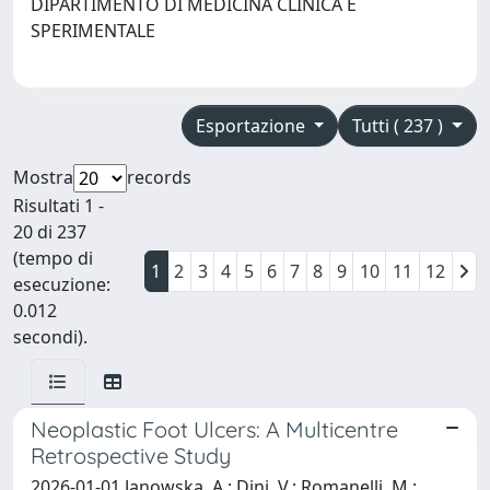
DIPARTIMENTO DI MEDICINA CLINICA E
SPERIMENTALE
Esportazione
Tutti ( 237 )
Mostra
records
Risultati 1 -
20 di 237
(tempo di
1
2
3
4
5
6
7
8
9
10
11
12
esecuzione:
0.012
secondi).
Neoplastic Foot Ulcers: A Multicentre
Retrospective Study
2026-01-01 Janowska, A.; Dini, V.; Romanelli, M.;