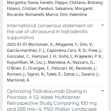
Margiotta, Flavia; Fanetti, Filippo; Chittano, Brittany;
Fidanzi, Cristian; Panduri, Salvatore; Morganti,
Riccardo; Romanelli, Marco; Dini, Valentina
International consensus statement on
the use of ultrasound in hidradenitis
suppurativa
2025-01-01 Wortsman, X.; Alfageme, F.; Dini, V.;
García‐martínez, F. J.; Caposiena Caro, R. D.; Frew, J.;
Gonzalez, C.; Hamzavi, I. H.; Kohli, I.; Krajewski, P. K.;
Kuyumllian, M.; Liu, J.; Mandava, A.; Nazzaro, G.;
O'Brien, E.; Oranges, T.; Pelizzari, M.; Rezende, J.;
Romani, J.; Sigrist, R.; Taleb, E.; Zattar, L.; Zavariz, J.;
Martorell, A.
Optimizing Tildrakizumab Dosing in
Psoriasis: A 52-Week Multicenter
Retrospective Study Comparing 100 mg
and 200 mg—IL PSO (Italian Landscape