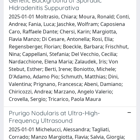
Genetic Background of Sporadic
Hidradenitis Suppurativa
2025-01-01 Moltrasio, Chiara; Moura, Ronald; Conti,
Andrea; Fania, Luca; Jaschke, Wolfram; Caposiena
Caro, Raffaele Dante; Chersi, Karin; Margiotta,
Flavia Manzo; Di Cesare, Antonella; Rosi, Elia;
Regensberger, Florian; Boeckle, Barbara; Frischhut,
Nina; Cappellani, Stefania; Del Vecchio, Cecilia;
Nardacchione, Elena Maria; Zalaudek, Iris; Von
Stebut, Esther; Berti, Irene; Boniotto, Michele;
D'Adamo, Adamo Pio; Schmuth, Matthias; Dini,
Valentina; Prignano, Francesca; Abeni, Damiano;
Chiricozzi, Andrea; Marzano, Angelo Valerio;
Crovella, Sergio; Tricarico, Paola Maura
Prurigo Nodularis at Ultra-High-
Frequency Ultrasound
2025-01-01 Michelucci, Alessandra; Tagliati,
Corrado; Manzo Margiotta, Flavia; Salvia, Giorgia;