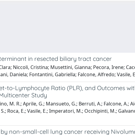
rminant in resected biliary tract cancer
lara; Niccoli, Cristina; Musettini, Gianna; Pecora, Irene; Cacc
ni, Daniela; Fontantini, Gabriella; Falcone, Alfredo; Vasile, 
let-to-Lymphocyte Ratio (PLR), and Outcomes wit
Multicenter Study
, M. R.; Aprile, G.; Mansueto, G.; Berruti, A.; Falcone, A.; Aiet
S.; Roca, E.; Vasile, E.; Imperatori, M.; Occhipinti, M.; Galvano, 
ed by non-small-cell lung cancer receiving Nivolu