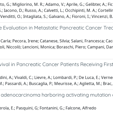
G.; Migliorino, M. R.; Adamo, V.; Aprile, G.; Gelibter, A.; Fico
; Iacono, D.; Russo, A.; Calvetti, L.; Occhipinti, M. A.; Cortellini
enditti, O.; Intagliata, S.; Galvano, A.; Fioroni, I.; Vincenzi, B.
Evaluation in Metastatic Pancreatic Cancer Trea
 Carla; Pecora, Irene; Catanese, Silvia; Salani, Francesca; C
li, Niccolò; Lencioni, Monica; Boraschi, Piero; Campani, Dan
l in Pancreatic Cancer Patients Receiving First-
, A.; Vivaldi, C.; Lievre, A.; Lombardi, P.; De Luca, E.; Vernerey
M.; Passardi, A.; Buscaglia, P.; Meurisse, A.; Aglietta, M.; Brac,
denocarcinoma harboring activating mutation of 
erola, E.; Pasquini, G; Fontanini, G.; Falcone, Alfredo