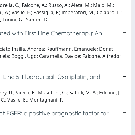
rella, C.; Falcone, A.; Russo, A.; Aieta, M.; Maio, M.;
, A.; Vasile, E.; Passiglia, F.; Imperatori, M.; Calabro, L.;
; Tonini, G.; Santini, D.
ted with First Line Chemotherapy: An
acciato Insilla, Andrea; Kauffmann, Emanuele; Donati,
iela; Boggi, Ugo; Caramella, Davide; Falcone, Alfredo;
Line 5-Fluorouracil, Oxaliplatin, and
, D.; Sperti, E.; Musettini, G.; Satolli, M. A.; Edeline, J.;
 C.; Vasile, E.; Montagnani, F.
EGFR: a positive prognostic factor for