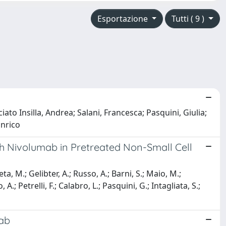
Esportazione
Tutti ( 9 )
iato Insilla, Andrea; Salani, Francesca; Pasquini, Giulia;
Enrico
h Nivolumab in Pretreated Non-Small Cell
a, M.; Gelibter, A.; Russo, A.; Barni, S.; Maio, M.;
A.; Petrelli, F.; Calabro, L.; Pasquini, G.; Intagliata, S.;
mab