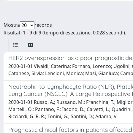
Mostra
records
Risultati 1 - 9 di 9 (tempo di esecuzione: 0.028 secondi).
HER2 overexpression as a poor prognostic dete
2020-01-01 Vivaldi, Caterina; Fornaro, Lorenzo; Ugolini, C
Catanese, Silvia; Lencioni, Monica; Masi, Gianluca; Campa
Neutrophil-to-Lymphocyte Ratio (NLR), Plate
Lung Cancer (NSCLC): A Large Retrospective 
2020-01-01 Russo, A.; Russano, M.; Franchina, T.; Migliorino
Martelli, O.; Pantano, F.; Iacono, D.; Calvetti, L.; Quadrini, 
Ricciardi, G. R. R.; Tonini, G.; Santini, D.; Adamo, V.
Prognostic clinical factors in patients affect