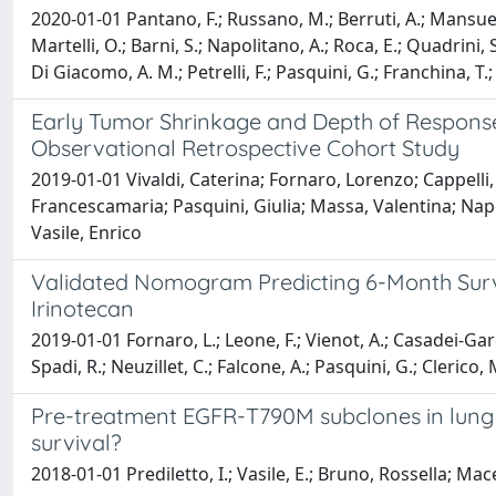
2020-01-01 Pantano, F.; Russano, M.; Berruti, A.; Mansueto, 
Martelli, O.; Barni, S.; Napolitano, A.; Roca, E.; Quadrini, S.
Di Giacomo, A. M.; Petrelli, F.; Pasquini, G.; Franchina, T.; V
Early Tumor Shrinkage and Depth of Response 
Observational Retrospective Cohort Study
2019-01-01 Vivaldi, Caterina; Fornaro, Lorenzo; Cappelli,
Francescamaria; Pasquini, Giulia; Massa, Valentina; Napo
Vasile, Enrico
Validated Nomogram Predicting 6-Month Surviva
Irinotecan
2019-01-01 Fornaro, L.; Leone, F.; Vienot, A.; Casadei-Gardini
Spadi, R.; Neuzillet, C.; Falcone, A.; Pasquini, G.; Clerico, 
Pre-treatment EGFR-T790M subclones in lung a
survival?
2018-01-01 Prediletto, I.; Vasile, E.; Bruno, Rossella; Mac