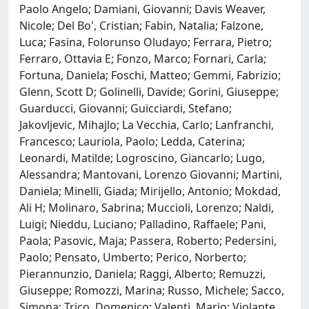
Paolo Angelo; Damiani, Giovanni; Davis Weaver,
Nicole; Del Bo', Cristian; Fabin, Natalia; Falzone,
Luca; Fasina, Folorunso Oludayo; Ferrara, Pietro;
Ferraro, Ottavia E; Fonzo, Marco; Fornari, Carla;
Fortuna, Daniela; Foschi, Matteo; Gemmi, Fabrizio;
Glenn, Scott D; Golinelli, Davide; Gorini, Giuseppe;
Guarducci, Giovanni; Guicciardi, Stefano;
Jakovljevic, Mihajlo; La Vecchia, Carlo; Lanfranchi,
Francesco; Lauriola, Paolo; Ledda, Caterina;
Leonardi, Matilde; Logroscino, Giancarlo; Lugo,
Alessandra; Mantovani, Lorenzo Giovanni; Martini,
Daniela; Minelli, Giada; Mirijello, Antonio; Mokdad,
Ali H; Molinaro, Sabrina; Muccioli, Lorenzo; Naldi,
Luigi; Nieddu, Luciano; Palladino, Raffaele; Pani,
Paola; Pasovic, Maja; Passera, Roberto; Pedersini,
Paolo; Pensato, Umberto; Perico, Norberto;
Pierannunzio, Daniela; Raggi, Alberto; Remuzzi,
Giuseppe; Romozzi, Marina; Russo, Michele; Sacco,
Simona; Trico, Domenico; Valenti, Mario; Violante,