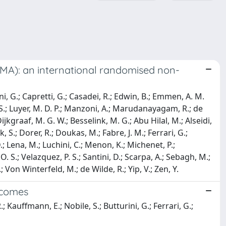
OMA): an international randomised non-
rini, G.; Capretti, G.; Casadei, R.; Edwin, B.; Emmen, A. M.
of, S.; Luyer, M. D. P.; Manzoni, A.; Marudanayagam, R.; de
; Dijkgraaf, M. G. W.; Besselink, M. G.; Abu Hilal, M.; Alseidi,
, S.; Dorer, R.; Doukas, M.; Fabre, J. M.; Ferrari, G.;
.; Lena, M.; Luchini, C.; Menon, K.; Michenet, P.;
O. S.; Velazquez, P. S.; Santini, D.; Scarpa, A.; Sebagh, M.;
; Von Winterfeld, M.; de Wilde, R.; Yip, V.; Zen, Y.
tcomes
.; Kauffmann, E.; Nobile, S.; Butturini, G.; Ferrari, G.;