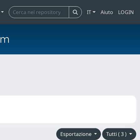
IT
Aiuto
LOGIN
em
Esportazione
Tutti ( 3 )