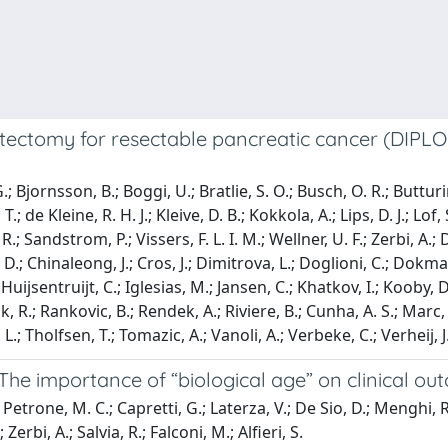
atectomy for resectable pancreatic cancer (DIPL
G.; Bjornsson, B.; Boggi, U.; Bratlie, S. O.; Busch, O. R.; Buttu
.; de Kleine, R. H. J.; Kleive, D. B.; Kokkola, A.; Lips, D. J.; L
 R.; Sandstrom, P.; Vissers, F. L. I. M.; Wellner, U. F.; Zerbi, A.
 D.; Chinaleong, J.; Cros, J.; Dimitrova, L.; Doglioni, C.; Dokmak
uijsentruijt, C.; Iglesias, M.; Jansen, C.; Khatkov, I.; Kooby, D
, R.; Rankovic, B.; Rendek, A.; Riviere, B.; Cunha, A. S.; Marc, 
.; Tholfsen, T.; Tomazic, A.; Vanoli, A.; Verbeke, C.; Verheij, J.
e importance of “biological age” on clinical ou
; Petrone, M. C.; Capretti, G.; Laterza, V.; De Sio, D.; Menghi, R
Zerbi, A.; Salvia, R.; Falconi, M.; Alfieri, S.