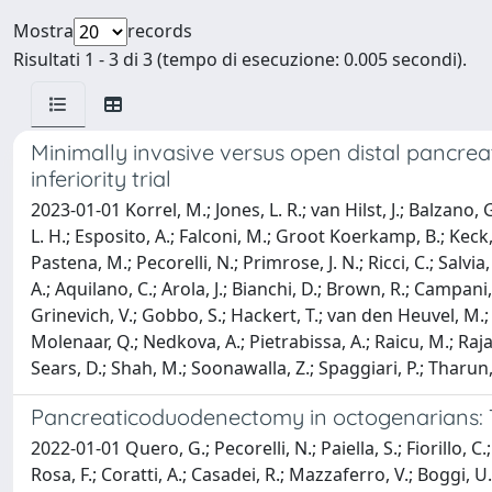
Mostra
records
Risultati 1 - 3 di 3 (tempo di esecuzione: 0.005 secondi).
Minimally invasive versus open distal pancre
inferiority trial
2023-01-01 Korrel, M.; Jones, L. R.; van Hilst, J.; Balzano, 
L. H.; Esposito, A.; Falconi, M.; Groot Koerkamp, B.; Keck, T
Pastena, M.; Pecorelli, N.; Primrose, J. N.; Ricci, C.; Salvia,
A.; Aquilano, C.; Arola, J.; Bianchi, D.; Brown, R.; Campani,
Grinevich, V.; Gobbo, S.; Hackert, T.; van den Heuvel, M.; H
Molenaar, Q.; Nedkova, A.; Pietrabissa, A.; Raicu, M.; Rajak
Sears, D.; Shah, M.; Soonawalla, Z.; Spaggiari, P.; Tharun, L
Pancreaticoduodenectomy in octogenarians: Th
2022-01-01 Quero, G.; Pecorelli, N.; Paiella, S.; Fiorillo, C.
Rosa, F.; Coratti, A.; Casadei, R.; Mazzaferro, V.; Boggi, U.; 