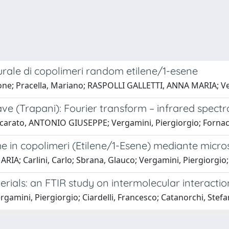
rale di copolimeri random etilene/1-esene
Simone; Pracella, Mariano; RASPOLLI GALLETTI, ANNA MARIA; V
e (Trapani): Fourier transform – infrared spectr
accarato, ANTONIO GIUSEPPE; Vergamini, Piergiorgio; Fornaci
e in copolimeri (Etilene/1-Esene) mediante micro
IA; Carlini, Carlo; Sbrana, Glauco; Vergamini, Piergiorgio;
rials: an FTIR study on intermolecular interactio
Vergamini, Piergiorgio; Ciardelli, Francesco; Catanorchi, Stef