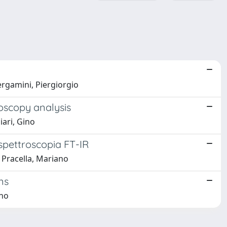
ergamini, Piergiorgio
oscopy analysis
ari, Gino
spettroscopia FT-IR
 Pracella, Mariano
ns
ano