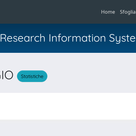
Home
Sfoglia
al Research Information Syst
GIO
Statistiche
O