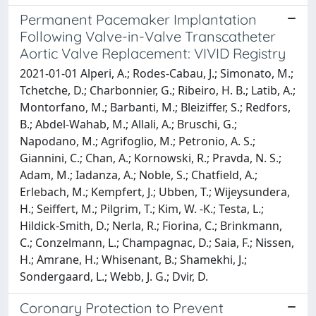
Permanent Pacemaker Implantation
Following Valve-in-Valve Transcatheter
Aortic Valve Replacement: VIVID Registry
2021-01-01 Alperi, A.; Rodes-Cabau, J.; Simonato, M.;
Tchetche, D.; Charbonnier, G.; Ribeiro, H. B.; Latib, A.;
Montorfano, M.; Barbanti, M.; Bleiziffer, S.; Redfors,
B.; Abdel-Wahab, M.; Allali, A.; Bruschi, G.;
Napodano, M.; Agrifoglio, M.; Petronio, A. S.;
Giannini, C.; Chan, A.; Kornowski, R.; Pravda, N. S.;
Adam, M.; Iadanza, A.; Noble, S.; Chatfield, A.;
Erlebach, M.; Kempfert, J.; Ubben, T.; Wijeysundera,
H.; Seiffert, M.; Pilgrim, T.; Kim, W. -K.; Testa, L.;
Hildick-Smith, D.; Nerla, R.; Fiorina, C.; Brinkmann,
C.; Conzelmann, L.; Champagnac, D.; Saia, F.; Nissen,
H.; Amrane, H.; Whisenant, B.; Shamekhi, J.;
Sondergaard, L.; Webb, J. G.; Dvir, D.
Coronary Protection to Prevent