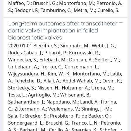
Maffeo, D.; Bruschi, G.; Montorfano, M.; Petronio, A.
S.; Bedogni, F.; Tamburino, C.; Metra, M.; Curello, S.
Long-term outcomes after transcatheter
aortic valve implantation in failed
bioprosthetic valves
2020-01-01 Bleiziffer, S.; Simonato, M.; Webb, J. G.;
Rodes-Cabau, J.; Pibarot, P.; Kornowski, R.;
Windecker, S.; Erlebach, M.; Duncan, A.; Seiffert, M.;
Unbehaun, A.; Frerker, C.; Conzelmann, L.;
Wijeysundera, H.; Kim, W. -K.; Montorfano, M.; Latib,
A.; Tchetche, D.; Allali, A.; Abdel-Wahab, M.; Orvin, K.;
Stortecky, S.; Nissen, H.; Holzamer, A.; Urena, M.;
Testa, L.; Agrifoglio, M.; Whisenant, B.;
Sathananthan, J.; Napodano, M.; Landi, A.; Fiorina,
C.; Zittermann, A.; Veulemans, V.; Sinning, J. -M.;
Saia, F.; Brecker, S.; Presbitero, P.; de Backer, O.;
Sondergaard, L.; Bruschi, G.; Franco, L. N.; Petronio,
A. S.; Barbanti, M.; Cerillo, A.; Spargias, K.; Schofer, J.;