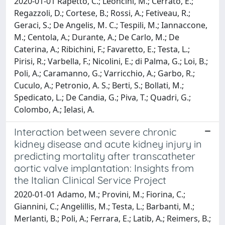
2020-01-01 Rapetto, C.; Leoncini, M.; Cerrato, E.;
Regazzoli, D.; Cortese, B.; Rossi, A.; Fetiveau, R.;
Geraci, S.; De Angelis, M. C.; Tespili, M.; Iannaccone,
M.; Centola, A.; Durante, A.; De Carlo, M.; De
Caterina, A.; Ribichini, F.; Favaretto, E.; Testa, L.;
Pirisi, R.; Varbella, F.; Nicolini, E.; di Palma, G.; Loi, B.;
Poli, A.; Caramanno, G.; Varricchio, A.; Garbo, R.;
Cuculo, A.; Petronio, A. S.; Berti, S.; Bollati, M.;
Spedicato, L.; De Candia, G.; Piva, T.; Quadri, G.;
Colombo, A.; Ielasi, A.
Interaction between severe chronic
kidney disease and acute kidney injury in
predicting mortality after transcatheter
aortic valve implantation: Insights from
the Italian Clinical Service Project
2020-01-01 Adamo, M.; Provini, M.; Fiorina, C.;
Giannini, C.; Angelillis, M.; Testa, L.; Barbanti, M.;
Merlanti, B.; Poli, A.; Ferrara, E.; Latib, A.; Reimers, B.;