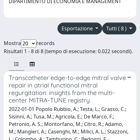
DIPARTIMENTO DI ECONOMIA E MANAGEMENT
Esportazione
Tutti ( 8 )
Mostra
records
Risultati 1 - 8 di 8 (tempo di esecuzione: 0.022 secondi).
Transcatheter edge-to-edge mitral valve
repair in atrial functional mitral
regurgitation: insights from the multi-
center MITRA-TUNE registry
2022-01-01 Popolo Rubbio, A.; Testa, L.; Grasso, C.;
Sisinni, A.; Tusa, M.; Agricola, E.; De Marco, F.;
Petronio, A. S.; Montorfano, M.; Citro, R.; Adamo,
M.; Mangieri, A.; Casenghi, M.; Milici, A. L.; Stazzoni,
L.; Colombo, A.; Tamburino, C.; Bedogni, F.