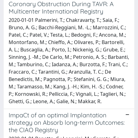
Coronary Obstruction During TAVR: A
Multicenter International Registry
2020-01-01 Palmerini, T.; Chakravarty, T.; Saia, F.;
Bruno, A. G.; Bacchi-Reggiani, M. -L.; Marrozzini, C.;
Patel, C.; Patel, V.; Testa, L.; Bedogni, F.; Ancona, M.;
Montorfano, M.; Chieffo, A.; Olivares, P.; Bartorelli,
A. L.; Buscaglia, A.; Porto, I.; Nickenig, G.; Grube, E.;
Sinning, J. -M.; De Carlo, M.; Petronio, A. S.; Barbanti,
M.; Tamburino, C.; Iadanza, A.; Burzotta, F.; Trani, C.;
Fraccaro, C.; Tarantini, G.; Aranzulla, T. C.; De
Benedictis, M.; Pagnotta, P.; Stefanini, G. G.; Miura,
M.; Taramasso, M.; Kang, J. -H.; Kim, H. -S.; Codner,
P.; Kornowski, R.; Pelliccia, F.; Vignali, L.; Taglieri, N.;
Ghetti, G.; Leone, A.; Galie, N.; Makkar, R.
ImpaCt of an optimal Implantation
strategy on Absorb long-term Outcomes:
the CIAO Registry