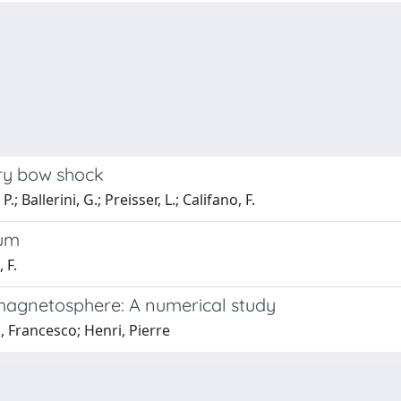
ary bow shock
; Ballerini, G.; Preisser, L.; Califano, F.
ium
 F.
 magnetosphere: A numerical study
o, Francesco; Henri, Pierre