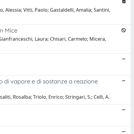
Alessia; Vitti, Paolo; Gastaldelli, Amalia; Santini,
in Mice
 Gianfranceschi, Laura; Chisari, Carmelo; Micera,
zo di vapore e di sostanze a reazione
i, Rosalba; Triolo, Enrico; Stringari, S.; Celli, A.