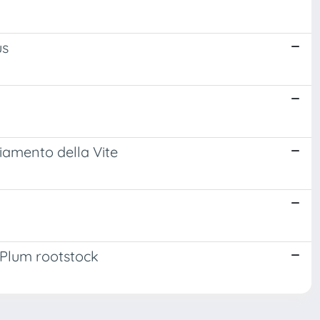
us
cciamento della Vite
5 Plum rootstock