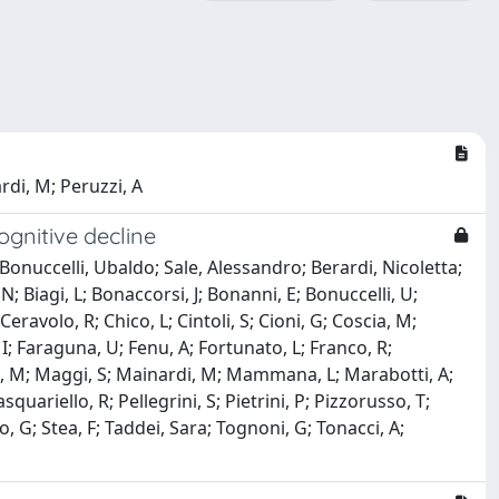
ardi, M; Peruzzi, A
ognitive decline
onuccelli, Ubaldo; Sale, Alessandro; Berardi, Nicoletta;
N; Biagi, L; Bonaccorsi, J; Bonanni, E; Bonuccelli, U;
eravolo, R; Chico, L; Cintoli, S; Cioni, G; Coscia, M;
 I; Faraguna, U; Fenu, A; Fortunato, L; Franco, R;
ffei, M; Maggi, S; Mainardi, M; Mammana, L; Marabotti, A;
quariello, R; Pellegrini, S; Pietrini, P; Pizzorusso, T;
iano, G; Stea, F; Taddei, Sara; Tognoni, G; Tonacci, A;