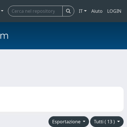
IT
Aiuto
LOGIN
em
Esportazione
Tutti ( 13 )