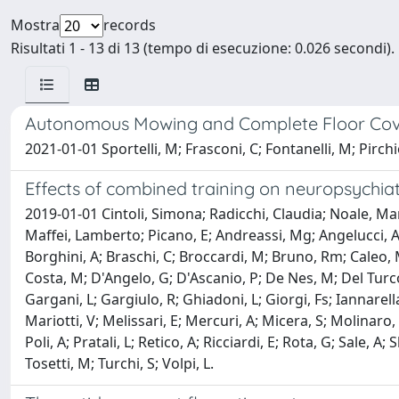
Mostra
records
Risultati 1 - 13 di 13 (tempo di esecuzione: 0.026 secondi).
Autonomous Mowing and Complete Floor Cove
2021-01-01 Sportelli, M; Frasconi, C; Fontanelli, M; Pirchi
Effects of combined training on neuropsychiatr
2019-01-01 Cintoli, Simona; Radicchi, Claudia; Noale, Ma
Maffei, Lamberto; Picano, E; Andreassi, Mg; Angelucci, A; Ba
Borghini, A; Braschi, C; Broccardi, M; Bruno, Rm; Caleo, M; 
Costa, M; D'Angelo, G; D'Ascanio, P; De Nes, M; Del Turco, 
Gargani, L; Gargiulo, R; Ghiadoni, L; Giorgi, Fs; Iannare
Mariotti, V; Melissari, E; Mercuri, A; Micera, S; Molinaro,
Poli, A; Pratali, L; Retico, A; Ricciardi, E; Rota, G; Sale, A
Tosetti, M; Turchi, S; Volpi, L.