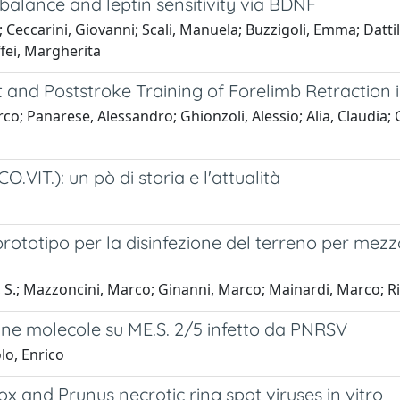
balance and leptin sensitivity via BDNF
Ceccarini, Giovanni; Scali, Manuela; Buzzigoli, Emma; Dattilo, 
fei, Margherita
 and Poststroke Training of Forelimb Retraction 
arco; Panarese, Alessandro; Ghionzoli, Alessio; Alia, Claudia;
.VIT.): un pò di storia e l'attualità
prototipo per la disinfezione del terreno per mez
S.; Mazzoncini, Marco; Ginanni, Marco; Mainardi, Marco; Risalit
lcune molecole su ME.S. 2/5 infetto da PNRSV
lo, Enrico
ox and Prunus necrotic ring spot viruses in vitro