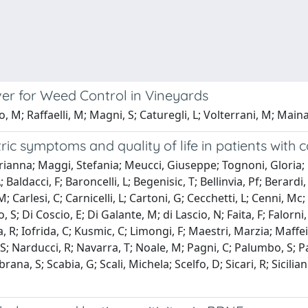
r for Weed Control in Vineyards
o, M; Raffaelli, M; Magni, S; Caturegli, L; Volterrani, M; Main
ic symptoms and quality of life in patients with c
rianna; Maggi, Stefania; Meucci, Giuseppe; Tognoni, Gloria; B
ldacci, F; Baroncelli, L; Begenisic, T; Bellinvia, Pf; Berardi, 
Carlesi, C; Carnicelli, L; Cartoni, G; Cecchetti, L; Cenni, Mc; C
S; Di Coscio, E; Di Galante, M; di Lascio, N; Faita, F; Falorni,
lla, R; Iofrida, C; Kusmic, C; Limongi, F; Maestri, Marzia; Ma
 S; Narducci, R; Navarra, T; Noale, M; Pagni, C; Palumbo, S; Pas
; Sbrana, S; Scabia, G; Scali, Michela; Scelfo, D; Sicari, R; Sicil