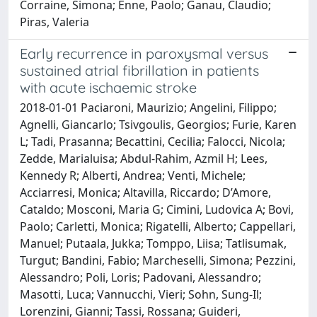
Corraine, Simona; Enne, Paolo; Ganau, Claudio;
Piras, Valeria
Early recurrence in paroxysmal versus
sustained atrial fibrillation in patients
with acute ischaemic stroke
2018-01-01 Paciaroni, Maurizio; Angelini, Filippo;
Agnelli, Giancarlo; Tsivgoulis, Georgios; Furie, Karen
L; Tadi, Prasanna; Becattini, Cecilia; Falocci, Nicola;
Zedde, Marialuisa; Abdul-Rahim, Azmil H; Lees,
Kennedy R; Alberti, Andrea; Venti, Michele;
Acciarresi, Monica; Altavilla, Riccardo; D’Amore,
Cataldo; Mosconi, Maria G; Cimini, Ludovica A; Bovi,
Paolo; Carletti, Monica; Rigatelli, Alberto; Cappellari,
Manuel; Putaala, Jukka; Tomppo, Liisa; Tatlisumak,
Turgut; Bandini, Fabio; Marcheselli, Simona; Pezzini,
Alessandro; Poli, Loris; Padovani, Alessandro;
Masotti, Luca; Vannucchi, Vieri; Sohn, Sung-Il;
Lorenzini, Gianni; Tassi, Rossana; Guideri,