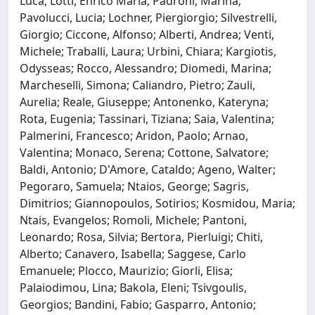
Luca; Lotti, Enrico Maria; Padroni, Marina;
Pavolucci, Lucia; Lochner, Piergiorgio; Silvestrelli,
Giorgio; Ciccone, Alfonso; Alberti, Andrea; Venti,
Michele; Traballi, Laura; Urbini, Chiara; Kargiotis,
Odysseas; Rocco, Alessandro; Diomedi, Marina;
Marcheselli, Simona; Caliandro, Pietro; Zauli,
Aurelia; Reale, Giuseppe; Antonenko, Kateryna;
Rota, Eugenia; Tassinari, Tiziana; Saia, Valentina;
Palmerini, Francesco; Aridon, Paolo; Arnao,
Valentina; Monaco, Serena; Cottone, Salvatore;
Baldi, Antonio; D'Amore, Cataldo; Ageno, Walter;
Pegoraro, Samuela; Ntaios, George; Sagris,
Dimitrios; Giannopoulos, Sotirios; Kosmidou, Maria;
Ntais, Evangelos; Romoli, Michele; Pantoni,
Leonardo; Rosa, Silvia; Bertora, Pierluigi; Chiti,
Alberto; Canavero, Isabella; Saggese, Carlo
Emanuele; Plocco, Maurizio; Giorli, Elisa;
Palaiodimou, Lina; Bakola, Eleni; Tsivgoulis,
Georgios; Bandini, Fabio; Gasparro, Antonio;