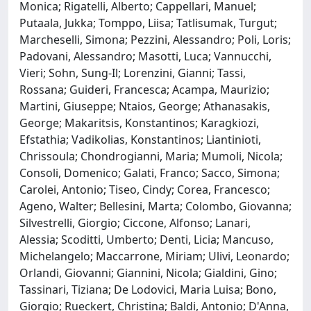
Monica; Rigatelli, Alberto; Cappellari, Manuel;
Putaala, Jukka; Tomppo, Liisa; Tatlisumak, Turgut;
Marcheselli, Simona; Pezzini, Alessandro; Poli, Loris;
Padovani, Alessandro; Masotti, Luca; Vannucchi,
Vieri; Sohn, Sung-Il; Lorenzini, Gianni; Tassi,
Rossana; Guideri, Francesca; Acampa, Maurizio;
Martini, Giuseppe; Ntaios, George; Athanasakis,
George; Makaritsis, Konstantinos; Karagkiozi,
Efstathia; Vadikolias, Konstantinos; Liantinioti,
Chrissoula; Chondrogianni, Maria; Mumoli, Nicola;
Consoli, Domenico; Galati, Franco; Sacco, Simona;
Carolei, Antonio; Tiseo, Cindy; Corea, Francesco;
Ageno, Walter; Bellesini, Marta; Colombo, Giovanna;
Silvestrelli, Giorgio; Ciccone, Alfonso; Lanari,
Alessia; Scoditti, Umberto; Denti, Licia; Mancuso,
Michelangelo; Maccarrone, Miriam; Ulivi, Leonardo;
Orlandi, Giovanni; Giannini, Nicola; Gialdini, Gino;
Tassinari, Tiziana; De Lodovici, Maria Luisa; Bono,
Giorgio; Rueckert, Christina; Baldi, Antonio; D'Anna,