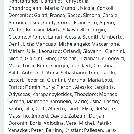
Konstantinos; Liantinioti, Chrysoula;
Chondrogianni, Maria; Mumoli, Nicola; Consoli,
Domenico; Galati, Franco; Sacco, Simona; Carolei,
Antonio; Tiseo, Cindy; Corea, Francesco; Ageno,
Walter; Bellesini, Marta; Silvestrelli, Giorgio;
Ciccone, Alfonso; Lanari, Alessia; Scoditti, Umberto;
Denti, Licia; Mancuso, Michelangelo; Maccarrone,
Miriam; Ulivi, Leonardo; Orlandi, Giovanni; Giannini,
Nicola; Gialdini, Gino; Tassinari, Tiziana; De Lodovici,
Maria Luisa; Bono, Giorgio; Rueckert, Christina;
Baldi, Antonio; D'Anna, Sebastiano; Toni, Danilo;
Letteri, Federica; Giuntini, Martina; Maria Lotti,
Enrico; Flomin, Yuriy; Pieroni, Alessio; Kargiotis,
Odysseas; Karapanayiotides, Theodore; Monaco,
Serena; Maimone Baronello, Mario; Csiba, Laszló;
Szabó, Lilla; Chiti, Alberto; Giorli, Elisa; Del Sette,
Massimo; Imberti, Davide; Zabzuni, Dorjan;
Doronin, Boris; Volodina, Vera; Michel, Patrik;
Vanacker, Peter; Barlinn, Kristian; Pallesen, Lars-