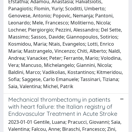
Efstathia; Adamou, Anastasia; Halvatsiotis,
Panagiotis; Flomin, Yuriy; Scoditti, Umberto;
Genovese, Antonio; Popovic, Nemanja; Pantoni,
Leonardo; Mele, Francesco; Molitierno, Nicola;
Lochner, Piergiorgio; Pezzini, Alessandro; Del Sette,
Massimo; Sassos, Davide; Giannopoulos, Sotirios;
Kosmidou, Maria; Ntais, Evangelos; Lotti, Enrico
Maria; Mastrangelo, Vincenzo; Chiti, Alberto; Naldi,
Andrea; Vanacker, Peter; Ferrante, Mario; Volodina,
Vera; Mancuso, Michelangelo; Giannini, Nicola;
Baldini, Marco; Vadikolias, Kostantinos; Kitmeridou,
Sofia; Saggese, Carlo Emanuele; Tassinari, Tiziana;
Saia, Valentina; Michel, Patrik
Mechanical thrombectomy in patients
with heart failure: the Italian registry of
Endovascular Treatment in Acute Stroke
2023-01-01 Gentile, Luana; Pracucci, Giovanni; Saia,
Valentina; Falcou, Anne; Biraschi, Francesco; Zini,