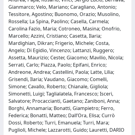
Gianmarco; Velo, Mariano; Caragliano, Antonio;
Tessitore, Agostino; Buonomo, Orazio; Musolino,
Rossella; La Spina, Paolino; Casella, Carmela;
Carolina Fazio, Maria; Cotroneo, Masina; Onofrio,
Marcello; Azzini, Cristiano; Casetta, Ilaria;
Mardighian, Dikran; Frigerio, Michele; Costa,
Angelo; Di Egidio, Vincenzo; Lattanzi, Ruggero;
Assetta, Maurizio; Cester, Giacomo; Mavilio, Nicola;
Serrati, Carlo; Piazza, Paolo; Epifani, Enrico;
Andreone, Andrea; Castellini, Paola; Latte, Lilia;
Grisendi, Ilaria; Vaudano, Giacomo; Comelli,
Simone; Cavallo, Roberto; Chianale, Gigliola;
Simonetti, Luigi; Taglialatela, Francesco; Isceri,
Salvatore; Procaccianti, Gaetano; Zaniboni, Anna;
Borghi, Annamaria; Bonatti, Giampietro; Ferro,
Federica; Bonatti, Matteo; Dall’Ora, Elisa; Currò
Dossi, Roberto; Turri, Emanuela; Turri, Mara;
Puglioli, Michele; Lazzarotti, Guido; Lauretti, DARIO