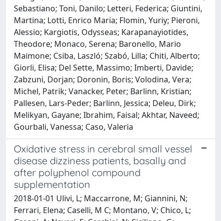
Sebastiano; Toni, Danilo; Letteri, Federica; Giuntini,
Martina; Lotti, Enrico Maria; Flomin, Yuriy; Pieroni,
Alessio; Kargiotis, Odysseas; Karapanayiotides,
Theodore; Monaco, Serena; Baronello, Mario
Maimone; Csiba, Laszló; Szabó, Lilla; Chiti, Alberto;
Giorli, Elisa; Del Sette, Massimo; Imberti, Davide;
Zabzuni, Dorjan; Doronin, Boris; Volodina, Vera;
Michel, Patrik; Vanacker, Peter; Barlinn, Kristian;
Pallesen, Lars-Peder; Barlinn, Jessica; Deleu, Dirk;
Melikyan, Gayane; Ibrahim, Faisal; Akhtar, Naveed;
Gourbali, Vanessa; Caso, Valeria
Oxidative stress in cerebral small vessel
disease dizziness patients, basally and
after polyphenol compound
supplementation
2018-01-01 Ulivi, L; Maccarrone, M; Giannini, N;
Ferrari, Elena; Caselli, M C; Montano, V; Chico, L;