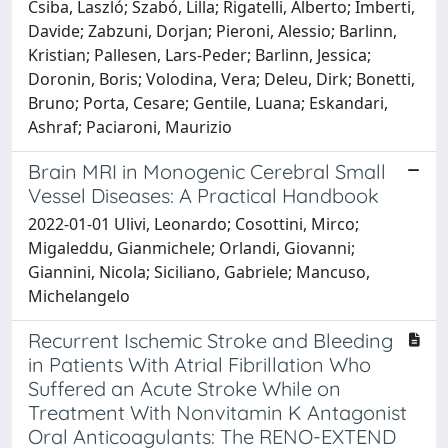
Csiba, Laszló; Szabó, Lilla; Rigatelli, Alberto; Imberti,
Davide; Zabzuni, Dorjan; Pieroni, Alessio; Barlinn,
Kristian; Pallesen, Lars-Peder; Barlinn, Jessica;
Doronin, Boris; Volodina, Vera; Deleu, Dirk; Bonetti,
Bruno; Porta, Cesare; Gentile, Luana; Eskandari,
Ashraf; Paciaroni, Maurizio
Brain MRI in Monogenic Cerebral Small
Vessel Diseases: A Practical Handbook
2022-01-01 Ulivi, Leonardo; Cosottini, Mirco;
Migaleddu, Gianmichele; Orlandi, Giovanni;
Giannini, Nicola; Siciliano, Gabriele; Mancuso,
Michelangelo
Recurrent Ischemic Stroke and Bleeding
in Patients With Atrial Fibrillation Who
Suffered an Acute Stroke While on
Treatment With Nonvitamin K Antagonist
Oral Anticoagulants: The RENO-EXTEND