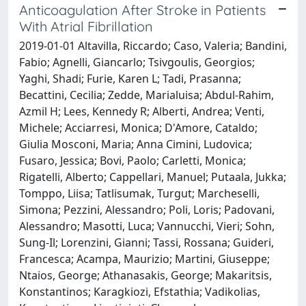
Anticoagulation After Stroke in Patients
With Atrial Fibrillation
2019-01-01 Altavilla, Riccardo; Caso, Valeria; Bandini,
Fabio; Agnelli, Giancarlo; Tsivgoulis, Georgios;
Yaghi, Shadi; Furie, Karen L; Tadi, Prasanna;
Becattini, Cecilia; Zedde, Marialuisa; Abdul-Rahim,
Azmil H; Lees, Kennedy R; Alberti, Andrea; Venti,
Michele; Acciarresi, Monica; D'Amore, Cataldo;
Giulia Mosconi, Maria; Anna Cimini, Ludovica;
Fusaro, Jessica; Bovi, Paolo; Carletti, Monica;
Rigatelli, Alberto; Cappellari, Manuel; Putaala, Jukka;
Tomppo, Liisa; Tatlisumak, Turgut; Marcheselli,
Simona; Pezzini, Alessandro; Poli, Loris; Padovani,
Alessandro; Masotti, Luca; Vannucchi, Vieri; Sohn,
Sung-Il; Lorenzini, Gianni; Tassi, Rossana; Guideri,
Francesca; Acampa, Maurizio; Martini, Giuseppe;
Ntaios, George; Athanasakis, George; Makaritsis,
Konstantinos; Karagkiozi, Efstathia; Vadikolias,