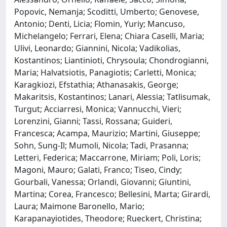
Popovic, Nemanja; Scoditti, Umberto; Genovese,
Antonio; Denti, Licia; Flomin, Yuriy; Mancuso,
Michelangelo; Ferrari, Elena; Chiara Caselli, Maria;
Ulivi, Leonardo; Giannini, Nicola; Vadikolias,
Kostantinos; Liantinioti, Chrysoula; Chondrogianni,
Maria; Halvatsiotis, Panagiotis; Carletti, Monica;
Karagkiozi, Efstathia; Athanasakis, George;
Makaritsis, Kostantinos; Lanari, Alessia; Tatlisumak,
Turgut; Acciarresi, Monica; Vannucchi, Vieri;
Lorenzini, Gianni; Tassi, Rossana; Guideri,
Francesca; Acampa, Maurizio; Martini, Giuseppe;
Sohn, Sung-Il; Mumoli, Nicola; Tadi, Prasanna;
Letteri, Federica; Maccarrone, Miriam; Poli, Loris;
Magoni, Mauro; Galati, Franco; Tiseo, Cindy;
Gourbali, Vanessa; Orlandi, Giovanni; Giuntini,
Martina; Corea, Francesco; Bellesini, Marta; Girardi,
Laura; Maimone Baronello, Mario;
Karapanayiotides, Theodore; Rueckert, Christina;