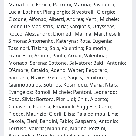
Maria Lotti, Enrico; Padroni, Marina; Pavolucci,
Lucia; Lochner, Piergiorgio; Silvestrelli, Giorgio;
Ciccone, Alfonso; Alberti, Andrea; Venti, Michele;
Leone De Magistris, Ilaria; Kargiotis, Odysseas;
Rocco, Alessandro; Diomedi, Marina; Marcheselli,
Simona; Antonenko, Kateryna; Rota, Eugenia;
Tassinari, Tiziana; Saia, Valentina; Palmerini,
Francesco; Aridon, Paolo; Arnao, Valentina;
Monaco, Serena; Cottone, Salvatore; Baldi, Antonio;
D’Amore, Cataldo; Ageno, Walter; Pegoraro,
Samuela; Ntaios, George; Sagris, Dimitrios;
Giannopoulos, Sotirios; Kosmidou, Maria; Ntais,
Evangelos; Romoli, Michele; Pantoni, Leonardo;
Rosa, Silvia; Bertora, Pierluigi; Chiti, Alberto;
Canavero, Isabella; Emanuele Saggese, Carlo;
Plocco, Maurizio; Giorli, Elisa; Palaiodimou, Lina;
Bakola, Eleni; Bandini, Fabio; Gasparro, Antonio;
Terruso, Valeria; Mannino, Marina; Pezzini,
Alessandro; Ornello, Raffaele; Sacco, Simona;