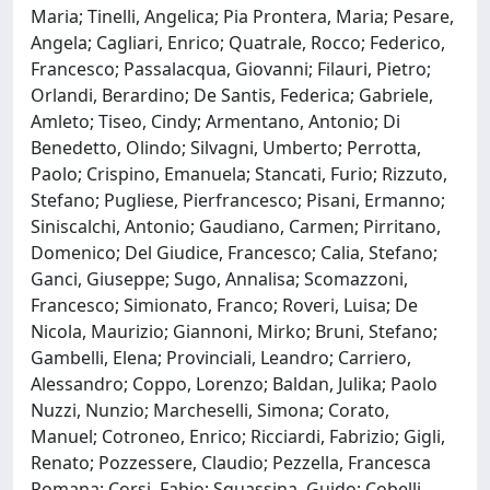
Maria; Tinelli, Angelica; Pia Prontera, Maria; Pesare,
Angela; Cagliari, Enrico; Quatrale, Rocco; Federico,
Francesco; Passalacqua, Giovanni; Filauri, Pietro;
Orlandi, Berardino; De Santis, Federica; Gabriele,
Amleto; Tiseo, Cindy; Armentano, Antonio; Di
Benedetto, Olindo; Silvagni, Umberto; Perrotta,
Paolo; Crispino, Emanuela; Stancati, Furio; Rizzuto,
Stefano; Pugliese, Pierfrancesco; Pisani, Ermanno;
Siniscalchi, Antonio; Gaudiano, Carmen; Pirritano,
Domenico; Del Giudice, Francesco; Calia, Stefano;
Ganci, Giuseppe; Sugo, Annalisa; Scomazzoni,
Francesco; Simionato, Franco; Roveri, Luisa; De
Nicola, Maurizio; Giannoni, Mirko; Bruni, Stefano;
Gambelli, Elena; Provinciali, Leandro; Carriero,
Alessandro; Coppo, Lorenzo; Baldan, Julika; Paolo
Nuzzi, Nunzio; Marcheselli, Simona; Corato,
Manuel; Cotroneo, Enrico; Ricciardi, Fabrizio; Gigli,
Renato; Pozzessere, Claudio; Pezzella, Francesca
Romana; Corsi, Fabio; Squassina, Guido; Cobelli,