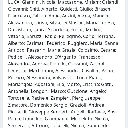
LUCA; Giannini, Nicola; Maccarone, Miriam; Orlandi,
Giovanni; Chiti, Alberto; Guidetti, Giulio; Biraschi,
Francesco; Falcou, Anne; Anzini, Alexia; Mancini,
Alessandra; Fausti, Silvia; Di Mascio, Maria Teresa;
Durastanti, Laura; Sbardella, Emilia; Mellina,
Vittorio; Baruzzi, Fabio; Pellegrino, Carlo; Terrana,
Alberto; Carimati, Federico; Ruggiero, Maria; Sanna,
Antioco; Passarin, Maria Grazia; Colosimo, Cesare;
Pedicelli, Alessandro; D’Argento, Francesco;
Alexandre, Andrea; Frisullo, Giovanni; Zappoli,
Federico; Martignoni, Alessandra; Cavallini, Anna;
Persico, Alessandra; Valvassori, Luca; Piano,
Mariangela; Agostoni, Elio; Motto, Cristina; Gatti,
Antonella; Longoni, Marco; Guccione, Angelo;
Tortorella, Rachele; Zampieri, Piergiuseppe;
Zimatore, Domenico Sergio; Grazioli, Andrea;
Ricciardi, Giuseppe Kenneth; Augelli, Raffaele; Bovi,
Paolo; Tomelleri, Giampaolo; Micheletti, Nicola;
Semeraro, Vittorio; Lucarelli, Nicola; Ganimede,