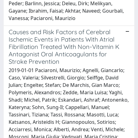
Peder; Barlinn, Jessica; Deleu, Dirk; Melikyan,
Gayane; Ibrahim, Faisal; Akhtar, Naveed; Gourbali,
Vanessa; Paciaroni, Maurizio
Causes and Risk Factors of Cerebral
Ischemic Events in Patients With Atrial
Fibrillation Treated With Non-Vitamin K
Antagonist Oral Anticoagulants for
Stroke Prevention
2019-01-01 Paciaroni, Maurizio; Agnelli, Giancarlo;
Caso, Valeria; Silvestrelli, Giorgio; Seiffge, David
Julian; Engelter, Stefan; De Marchis, Gian Marco;
Polymeris, Alexandros; Zedde, Maria Luisa; Yaghi,
Shadi; Michel, Patrik; Eskandari, Ashraf; Antonenko,
Kateryna; Sohn, Sung-Il; Cappellari, Manuel;
Tassinari, Tiziana; Tassi, Rossana; Masotti, Luca;
Katsanos, Aristeidis H; Giannopoulos, Sotirios;
Acciarresi, Monica; Alberti, Andrea; Venti, Michele;
Mosconi, Maria Giulia; Vedovati, Maria Cristina;