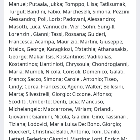
Manuel; Putaala, Jukka; Tomppo, Liisa; Tatlisumak,
Turgut; Bandini, Fabio; Marcheselli, Simona; Pezzini,
Alessandro; Poli, Loris; Padovani, Alessandro;
Masotti, Luca; Vannucchi, Vieri; Sohn, Sung-Il;
Lorenzini, Gianni; Tassi, Rossana; Guideri,
Francesca; Acampa, Maurizio; Martini, Giuseppe;
Ntaios, George; Karagkiozi, Efstathia; Athanasakis,
George; Makaritsis, Kostantinos; Vadikolias,
Kostantinos; Liantinioti, Chrysoula; Chondrogianni,
Maria; Mumoli, Nicola; Consoli, Domenico; Galati,
Franco; Sacco, Simona; Carolei, Antonio; Tiseo,
Cindy; Corea, Francesco; Ageno, Walter; Bellesini,
Marta; Silvestrelli, Giorgio; Ciccone, Alfonso;
Scoditti, Umberto; Denti, Licia; Mancuso,
Michelangelo; Maccarrone, Miriam; Orlandi,
Giovanni; Giannini, Nicola; Gialdini, Gino; Tassinari,
Tiziana; Lodovici, Maria Luisa De; Bono, Giorgio;
Rueckert, Christina; Baldi, Antonio; Toni, Danilo;
Letteri, Federica; Giuntini, Martina; Lotti, Enrico M;