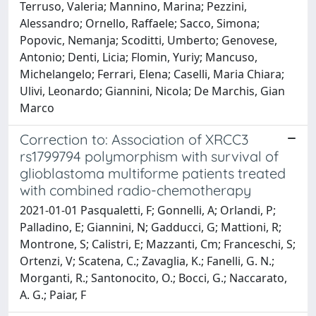
Terruso, Valeria; Mannino, Marina; Pezzini,
Alessandro; Ornello, Raffaele; Sacco, Simona;
Popovic, Nemanja; Scoditti, Umberto; Genovese,
Antonio; Denti, Licia; Flomin, Yuriy; Mancuso,
Michelangelo; Ferrari, Elena; Caselli, Maria Chiara;
Ulivi, Leonardo; Giannini, Nicola; De Marchis, Gian
Marco
Correction to: Association of XRCC3
rs1799794 polymorphism with survival of
glioblastoma multiforme patients treated
with combined radio-chemotherapy
2021-01-01 Pasqualetti, F; Gonnelli, A; Orlandi, P;
Palladino, E; Giannini, N; Gadducci, G; Mattioni, R;
Montrone, S; Calistri, E; Mazzanti, Cm; Franceschi, S;
Ortenzi, V; Scatena, C.; Zavaglia, K.; Fanelli, G. N.;
Morganti, R.; Santonocito, O.; Bocci, G.; Naccarato,
A. G.; Paiar, F