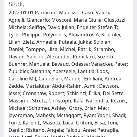
Study
2022-01-01 Paciaroni, Maurizio; Caso, Valeria;
Agnelli, Giancarlo; Mosconi, Maria Giulia; Giustozzi,
Michela; Seiffge, David Julian; Engelter, Stefan T;
Lyrer, Philippe; Polymeris, Alexandros A; Kriemler,
Lilian; Zietz, Annaelle; Putaala, Jukka; Strbian,
Daniel; Tomppo, Liisa; Michel, Patrik; Strambo,
Davide; Salerno, Alexander; Remillard, Suzette;
Buehrer, Manuela; Bavaud, Odessa; Vanacker, Peter;
Zuurbier, Susanna; Yperzeele, Laetitia; Loos,
Caroline M J; Cappellari, Manuel; Emiliani, Andrea;
Zedde, Marialuisa; Abdul-Rahim, Azmil; Dawson,
Jesse; Cronshaw, Robert; Schirinzi, Erika; Del Sette,
Massimo; Stretz, Christoph; Kala, Narendra; Reznik,
Michael; Schomer, Ashley; Grory, Brian Mac;
Jayaraman, Mahesh; Mctaggart, Ryan; Yaghi, Shadi;
Furie, Karen L; Masotti, Luca; Grifoni, Elisa; Toni,
Danilo; Risitano, Angela; Falcou, Anne; Petraglia,