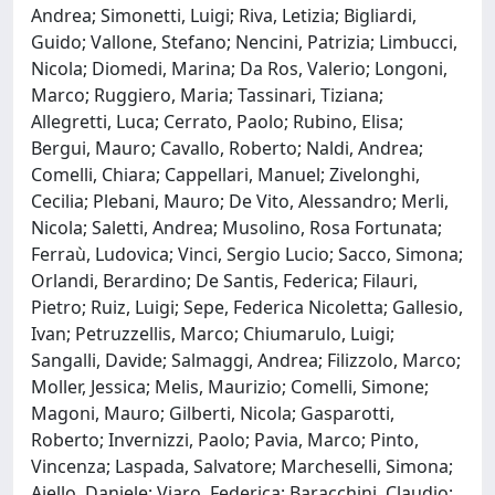
Andrea; Simonetti, Luigi; Riva, Letizia; Bigliardi,
Guido; Vallone, Stefano; Nencini, Patrizia; Limbucci,
Nicola; Diomedi, Marina; Da Ros, Valerio; Longoni,
Marco; Ruggiero, Maria; Tassinari, Tiziana;
Allegretti, Luca; Cerrato, Paolo; Rubino, Elisa;
Bergui, Mauro; Cavallo, Roberto; Naldi, Andrea;
Comelli, Chiara; Cappellari, Manuel; Zivelonghi,
Cecilia; Plebani, Mauro; De Vito, Alessandro; Merli,
Nicola; Saletti, Andrea; Musolino, Rosa Fortunata;
Ferraù, Ludovica; Vinci, Sergio Lucio; Sacco, Simona;
Orlandi, Berardino; De Santis, Federica; Filauri,
Pietro; Ruiz, Luigi; Sepe, Federica Nicoletta; Gallesio,
Ivan; Petruzzellis, Marco; Chiumarulo, Luigi;
Sangalli, Davide; Salmaggi, Andrea; Filizzolo, Marco;
Moller, Jessica; Melis, Maurizio; Comelli, Simone;
Magoni, Mauro; Gilberti, Nicola; Gasparotti,
Roberto; Invernizzi, Paolo; Pavia, Marco; Pinto,
Vincenza; Laspada, Salvatore; Marcheselli, Simona;
Ajello, Daniele; Viaro, Federica; Baracchini, Claudio;