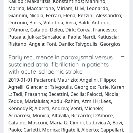
Kalliopi; Makaritsis, Konstantinos; Mannino,
Marina; Maccarrone, Miriam; Ulivi, Leonardo;
Giannini, Nicola; Ferrari, Elena; Pezzini, Alessandro;
Doronin, Boris; Volodina, Vera; Baldi, Antonio;
D'Amore, Cataldo; Deleu, Dirk; Corea, Francesco;
Putaala, Jukka; Santalucia, Paola; Nardi, Katiuscia;
Risitano, Angela; Toni, Danilo; Tsivgoulis, Georgios
Early recurrence in paroxysmal versus
sustained atrial fibrillation in patients
with acute ischaemic stroke
2019-01-01 Paciaroni, Maurizio; Angelini, Filippo;
Agnelli, Giancarlo; Tsivgoulis, Georgios; Furie, Karen
L; Tadi, Prasanna; Becattini, Cecilia; Falocci, Nicola;
Zedde, Marialuisa; Abdul-Rahim, Azmil H; Lees,
Kennedy R; Alberti, Andrea; Venti, Michele;
Acciarresi, Monica; Altavilla, Riccardo; D'Amore,
Cataldo; Mosconi, Maria G; Cimini, Ludovica A; Bovi,
Paolo; Carletti, Monica; Rigatelli, Alberto; Cappellari,