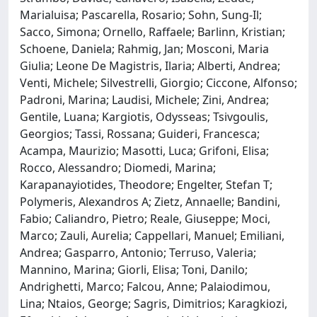
Marialuisa; Pascarella, Rosario; Sohn, Sung-Il;
Sacco, Simona; Ornello, Raffaele; Barlinn, Kristian;
Schoene, Daniela; Rahmig, Jan; Mosconi, Maria
Giulia; Leone De Magistris, Ilaria; Alberti, Andrea;
Venti, Michele; Silvestrelli, Giorgio; Ciccone, Alfonso;
Padroni, Marina; Laudisi, Michele; Zini, Andrea;
Gentile, Luana; Kargiotis, Odysseas; Tsivgoulis,
Georgios; Tassi, Rossana; Guideri, Francesca;
Acampa, Maurizio; Masotti, Luca; Grifoni, Elisa;
Rocco, Alessandro; Diomedi, Marina;
Karapanayiotides, Theodore; Engelter, Stefan T;
Polymeris, Alexandros A; Zietz, Annaelle; Bandini,
Fabio; Caliandro, Pietro; Reale, Giuseppe; Moci,
Marco; Zauli, Aurelia; Cappellari, Manuel; Emiliani,
Andrea; Gasparro, Antonio; Terruso, Valeria;
Mannino, Marina; Giorli, Elisa; Toni, Danilo;
Andrighetti, Marco; Falcou, Anne; Palaiodimou,
Lina; Ntaios, George; Sagris, Dimitrios; Karagkiozi,