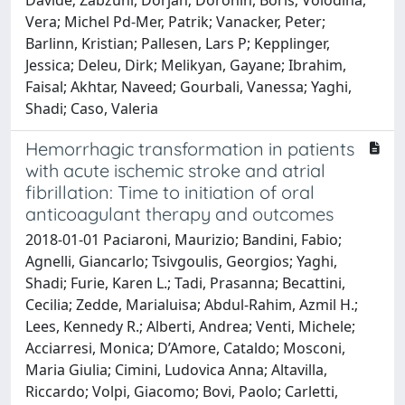
Vera; Michel Pd-Mer, Patrik; Vanacker, Peter;
Barlinn, Kristian; Pallesen, Lars P; Kepplinger,
Jessica; Deleu, Dirk; Melikyan, Gayane; Ibrahim,
Faisal; Akhtar, Naveed; Gourbali, Vanessa; Yaghi,
Shadi; Caso, Valeria
Hemorrhagic transformation in patients
with acute ischemic stroke and atrial
fibrillation: Time to initiation of oral
anticoagulant therapy and outcomes
2018-01-01 Paciaroni, Maurizio; Bandini, Fabio;
Agnelli, Giancarlo; Tsivgoulis, Georgios; Yaghi,
Shadi; Furie, Karen L.; Tadi, Prasanna; Becattini,
Cecilia; Zedde, Marialuisa; Abdul-Rahim, Azmil H.;
Lees, Kennedy R.; Alberti, Andrea; Venti, Michele;
Acciarresi, Monica; D’Amore, Cataldo; Mosconi,
Maria Giulia; Cimini, Ludovica Anna; Altavilla,
Riccardo; Volpi, Giacomo; Bovi, Paolo; Carletti,