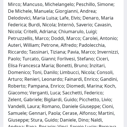
Mirco; Mancuso, Michelangelo; Peschillo, Simone;
De Michele, Manuela; Giorgianni, Andrea;
Delodovici, Maria Luisa; Lafe, Elvis; Denaro, Maria
Federica; Burdi, Nicola; Internò, Saverio; Cavasin,
Nicola; Critelli, Adriana; Chiumarulo, Luigi;
Petruzzellis, Marco; Doddi, Marco; Carolei, Antonio;
Auteri, William; Petrone, Alfredo; Padolecchia,
Riccardo; Tassinari, Tiziana; Pavia, Marco; Invernizzi,
Paolo; Turcato, Gianni; Forlivesi, Stefano; Ciceri,
Elisa Francesca Maria; Bonetti, Bruno; Inzitari,
Domenico; Toni, Danilo; Limbucci, Nicola; Consoli,
Arturo; Renieri, Leonardo; Fainardi, Enrico; Gandini,
Roberto; Pampana, Enrico; Diomedi, Marina; Koch,
Giacomo; Verganti, Luca; Sacchetti, Federico;
Zelent, Gabriele; Bigliardi, Guido; Picchetto, Livio;
Vandelli, Laura; Romano, Daniele Giuseppe; Cioni,
Samuele; Gennari, Paola; Cerase, Alfonso; Martini,
Giuseppe; Stura, Guido; Daniele, Dino; Naldi,
Andrea; Papa, Rosario; Vinci, Sergio Lucio; Bernava,