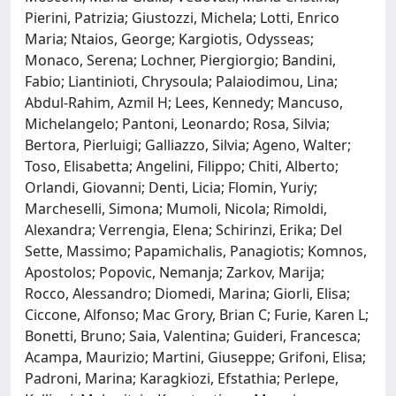
Pierini, Patrizia; Giustozzi, Michela; Lotti, Enrico
Maria; Ntaios, George; Kargiotis, Odysseas;
Monaco, Serena; Lochner, Piergiorgio; Bandini,
Fabio; Liantinioti, Chrysoula; Palaiodimou, Lina;
Abdul-Rahim, Azmil H; Lees, Kennedy; Mancuso,
Michelangelo; Pantoni, Leonardo; Rosa, Silvia;
Bertora, Pierluigi; Galliazzo, Silvia; Ageno, Walter;
Toso, Elisabetta; Angelini, Filippo; Chiti, Alberto;
Orlandi, Giovanni; Denti, Licia; Flomin, Yuriy;
Marcheselli, Simona; Mumoli, Nicola; Rimoldi,
Alexandra; Verrengia, Elena; Schirinzi, Erika; Del
Sette, Massimo; Papamichalis, Panagiotis; Komnos,
Apostolos; Popovic, Nemanja; Zarkov, Marija;
Rocco, Alessandro; Diomedi, Marina; Giorli, Elisa;
Ciccone, Alfonso; Mac Grory, Brian C; Furie, Karen L;
Bonetti, Bruno; Saia, Valentina; Guideri, Francesca;
Acampa, Maurizio; Martini, Giuseppe; Grifoni, Elisa;
Padroni, Marina; Karagkiozi, Efstathia; Perlepe,