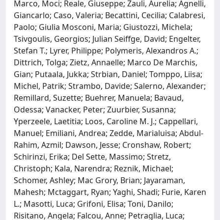
Marco, Moci; Reale, Giuseppe; Zauli, Aurelia; Agnelli,
Giancarlo; Caso, Valeria; Becattini, Cecilia; Calabresi,
Paolo; Giulia Mosconi, Maria; Giustozzi, Michela;
Tsivgoulis, Georgios; Julian Seiffge, David; Engelter,
Stefan T.; Lyrer, Philippe; Polymeris, Alexandros A.;
Dittrich, Tolga; Zietz, Annaelle; Marco De Marchis,
Gian; Putaala, Jukka; Strbian, Daniel; Tomppo, Liisa;
Michel, Patrik; Strambo, Davide; Salerno, Alexander;
Remillard, Suzette; Buehrer, Manuela; Bavaud,
Odessa; Vanacker, Peter; Zuurbier, Susanna;
Yperzeele, Laetitia; Loos, Caroline M. J.; Cappellari,
Manuel; Emiliani, Andrea; Zedde, Marialuisa; Abdul-
Rahim, Azmil; Dawson, Jesse; Cronshaw, Robert;
Schirinzi, Erika; Del Sette, Massimo; Stretz,
Christoph; Kala, Narendra; Reznik, Michael;
Schomer, Ashley; Mac Grory, Brian; Jayaraman,
Mahesh; Mctaggart, Ryan; Yaghi, Shadi; Furie, Karen
L.; Masotti, Luca; Grifoni, Elisa; Toni, Danilo;
Risitano, Angela; Falcou, Anne; Petraglia, Luca;