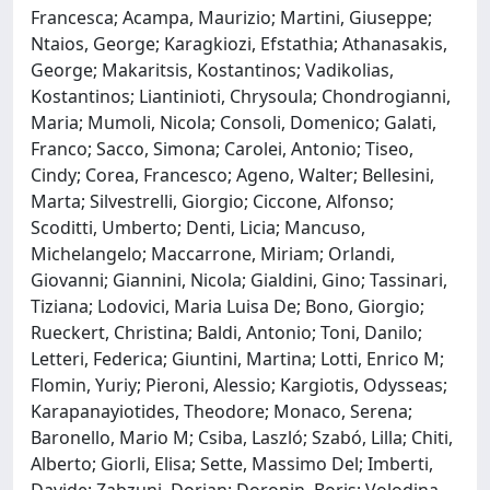
Francesca; Acampa, Maurizio; Martini, Giuseppe;
Ntaios, George; Karagkiozi, Efstathia; Athanasakis,
George; Makaritsis, Kostantinos; Vadikolias,
Kostantinos; Liantinioti, Chrysoula; Chondrogianni,
Maria; Mumoli, Nicola; Consoli, Domenico; Galati,
Franco; Sacco, Simona; Carolei, Antonio; Tiseo,
Cindy; Corea, Francesco; Ageno, Walter; Bellesini,
Marta; Silvestrelli, Giorgio; Ciccone, Alfonso;
Scoditti, Umberto; Denti, Licia; Mancuso,
Michelangelo; Maccarrone, Miriam; Orlandi,
Giovanni; Giannini, Nicola; Gialdini, Gino; Tassinari,
Tiziana; Lodovici, Maria Luisa De; Bono, Giorgio;
Rueckert, Christina; Baldi, Antonio; Toni, Danilo;
Letteri, Federica; Giuntini, Martina; Lotti, Enrico M;
Flomin, Yuriy; Pieroni, Alessio; Kargiotis, Odysseas;
Karapanayiotides, Theodore; Monaco, Serena;
Baronello, Mario M; Csiba, Laszló; Szabó, Lilla; Chiti,
Alberto; Giorli, Elisa; Sette, Massimo Del; Imberti,
Davide; Zabzuni, Dorjan; Doronin, Boris; Volodina,