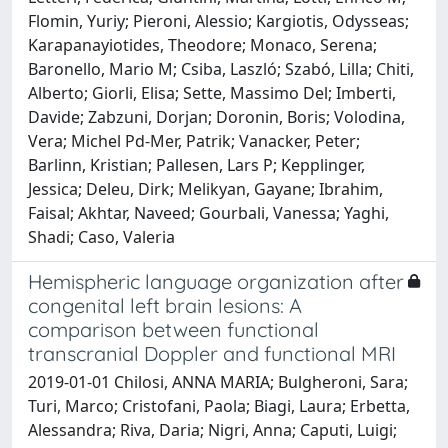
Flomin, Yuriy; Pieroni, Alessio; Kargiotis, Odysseas;
Karapanayiotides, Theodore; Monaco, Serena;
Baronello, Mario M; Csiba, Laszló; Szabó, Lilla; Chiti,
Alberto; Giorli, Elisa; Sette, Massimo Del; Imberti,
Davide; Zabzuni, Dorjan; Doronin, Boris; Volodina,
Vera; Michel Pd-Mer, Patrik; Vanacker, Peter;
Barlinn, Kristian; Pallesen, Lars P; Kepplinger,
Jessica; Deleu, Dirk; Melikyan, Gayane; Ibrahim,
Faisal; Akhtar, Naveed; Gourbali, Vanessa; Yaghi,
Shadi; Caso, Valeria
Hemispheric language organization after
congenital left brain lesions: A
comparison between functional
transcranial Doppler and functional MRI
2019-01-01 Chilosi, ANNA MARIA; Bulgheroni, Sara;
Turi, Marco; Cristofani, Paola; Biagi, Laura; Erbetta,
Alessandra; Riva, Daria; Nigri, Anna; Caputi, Luigi;