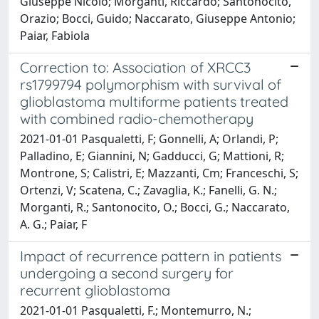
Giuseppe Nicolo; Morganti, Riccardo; Santonocito,
Orazio; Bocci, Guido; Naccarato, Giuseppe Antonio;
Paiar, Fabiola
Correction to: Association of XRCC3
rs1799794 polymorphism with survival of
glioblastoma multiforme patients treated
with combined radio-chemotherapy
2021-01-01 Pasqualetti, F; Gonnelli, A; Orlandi, P;
Palladino, E; Giannini, N; Gadducci, G; Mattioni, R;
Montrone, S; Calistri, E; Mazzanti, Cm; Franceschi, S;
Ortenzi, V; Scatena, C.; Zavaglia, K.; Fanelli, G. N.;
Morganti, R.; Santonocito, O.; Bocci, G.; Naccarato,
A. G.; Paiar, F
Impact of recurrence pattern in patients
undergoing a second surgery for
recurrent glioblastoma
2021-01-01 Pasqualetti, F.; Montemurro, N.;