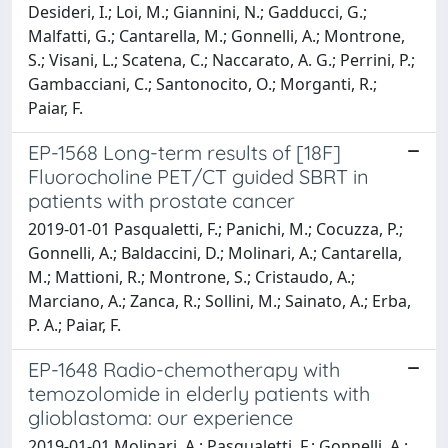
Desideri, I.; Loi, M.; Giannini, N.; Gadducci, G.;
Malfatti, G.; Cantarella, M.; Gonnelli, A.; Montrone,
S.; Visani, L.; Scatena, C.; Naccarato, A. G.; Perrini, P.;
Gambacciani, C.; Santonocito, O.; Morganti, R.;
Paiar, F.
EP-1568 Long-term results of [18F]
Fluorocholine PET/CT guided SBRT in
patients with prostate cancer
2019-01-01 Pasqualetti, F.; Panichi, M.; Cocuzza, P.;
Gonnelli, A.; Baldaccini, D.; Molinari, A.; Cantarella,
M.; Mattioni, R.; Montrone, S.; Cristaudo, A.;
Marciano, A.; Zanca, R.; Sollini, M.; Sainato, A.; Erba,
P. A.; Paiar, F.
EP-1648 Radio-chemotherapy with
temozolomide in elderly patients with
glioblastoma: our experience
2019-01-01 Molinari, A.; Pasqualetti, F.; Gonnelli, A.;