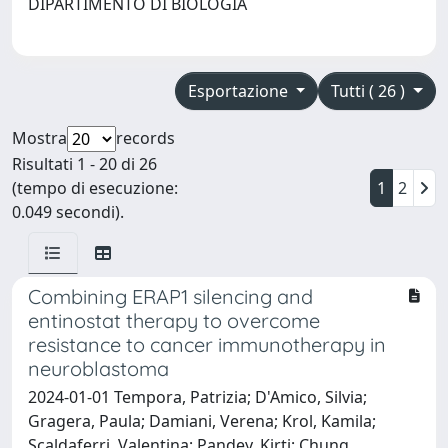
DIPARTIMENTO DI BIOLOGIA
Esportazione
Tutti ( 26 )
Mostra
records
Risultati 1 - 20 di 26
(tempo di esecuzione:
1
2
0.049 secondi).
Combining ERAP1 silencing and
entinostat therapy to overcome
resistance to cancer immunotherapy in
neuroblastoma
2024-01-01 Tempora, Patrizia; D'Amico, Silvia;
Gragera, Paula; Damiani, Verena; Krol, Kamila;
Scaldaferri, Valentina; Pandey, Kirti; Chung,