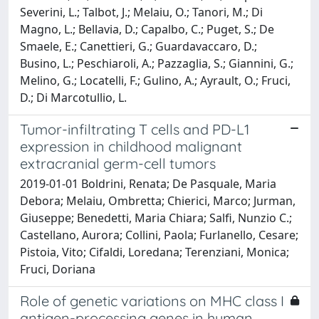
Severini, L.; Talbot, J.; Melaiu, O.; Tanori, M.; Di
Magno, L.; Bellavia, D.; Capalbo, C.; Puget, S.; De
Smaele, E.; Canettieri, G.; Guardavaccaro, D.;
Busino, L.; Peschiaroli, A.; Pazzaglia, S.; Giannini, G.;
Melino, G.; Locatelli, F.; Gulino, A.; Ayrault, O.; Fruci,
D.; Di Marcotullio, L.
Tumor-infiltrating T cells and PD-L1
expression in childhood malignant
extracranial germ-cell tumors
2019-01-01 Boldrini, Renata; De Pasquale, Maria
Debora; Melaiu, Ombretta; Chierici, Marco; Jurman,
Giuseppe; Benedetti, Maria Chiara; Salfi, Nunzio C.;
Castellano, Aurora; Collini, Paola; Furlanello, Cesare;
Pistoia, Vito; Cifaldi, Loredana; Terenziani, Monica;
Fruci, Doriana
Role of genetic variations on MHC class I
antigen-processing genes in human