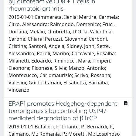
by autoreactive CD8 + T cells in
rheumatoid arthritis
2019-01-01 Cammarata, Ilenia; Martire, Carmela;
Citro, Alessandra; Raimondo, Domenico; Fruci,
Doriana; Melaiu, Ombretta; D'Oria, Valentina;
Carone, Chiara; Peruzzi, Giovanna; Cerboni,
Cristina; Santoni, Angela; Sidney, John; Sette,
Alessandro; Paroli, Marino; Caccavale, Rosalba;
Milanetti, Edoardo; Riminucci, Mara; Timperi,
Eleonora; Piconese, Silvia; Manzo, Antonio;
Montecucco, Carlomaurizio; Scrivo, Rossana;
Valesini, Guido; Cariani, Elisabetta; Barnaba,
Vincenzo
ERAP1 promotes Hedgehog-dependent
tumorigenesis by controlling USP47-
mediated degradation of βTrCP
2019-01-01 Bufalieri, F.; Infante, P.; Bernardi, F.;
Caimano, M.; Romania, P.; Moretti, M.; Lospinoso