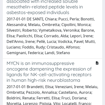
associated with increased soluble
mesothelin-related peptide levels in
asbestos-exposed individuals
2017-01-01 DE SANTI, Chiara; Pucci, Perla; Bonotti,
Alessandra; Melaiu, Ombretta; Cipollini, Monica;
Silvestri, Roberto; Vymetalkova, Veronika; Barone,
Elisa; Paolicchi, Elisa; Corrado, Alda; Lepori, Irene;
Dell'Anno, Irene; Pellè, Lucia; Vodicka, Pavel; Mutti,
Luciano; Foddis, Rudy; Cristaudo, Alfonso;
Gemignani, Federica; Landi, Stefano
MYCN is an immunosuppressive
oncogene dampening the expression of
ligands for NK-cell-activating receptors
in human high-risk neuroblastoma
2017-01-01 Brandetti, Elisa; Veneziani, Irene; Melaiu,
Ombretta; Pezzolo, Annalisa; Castellano, Aurora;
Boldrini, Renata; Ferretti, Elisa; Fruci, Doriana;
Moretta, Lorenzo; Pistoia, Vito; Locatelli, Franco;