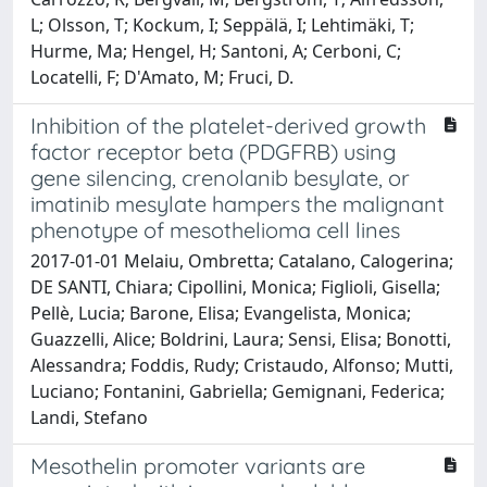
L; Olsson, T; Kockum, I; Seppälä, I; Lehtimäki, T;
Hurme, Ma; Hengel, H; Santoni, A; Cerboni, C;
Locatelli, F; D'Amato, M; Fruci, D.
Inhibition of the platelet-derived growth
factor receptor beta (PDGFRB) using
gene silencing, crenolanib besylate, or
imatinib mesylate hampers the malignant
phenotype of mesothelioma cell lines
2017-01-01 Melaiu, Ombretta; Catalano, Calogerina;
DE SANTI, Chiara; Cipollini, Monica; Figlioli, Gisella;
Pellè, Lucia; Barone, Elisa; Evangelista, Monica;
Guazzelli, Alice; Boldrini, Laura; Sensi, Elisa; Bonotti,
Alessandra; Foddis, Rudy; Cristaudo, Alfonso; Mutti,
Luciano; Fontanini, Gabriella; Gemignani, Federica;
Landi, Stefano
Mesothelin promoter variants are