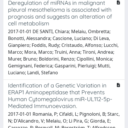
Deregulation of miRNAs in malignant
pleural mesothelioma is associated with
prognosis and suggests an alteration of
cell metabolism
2017-01-01 DE SANTI, Chiara; Melaiu, Ombretta;
Bonotti, Alessandra; Cascione, Luciano; Di Leva,
Gianpiero; Foddis, Rudy; Cristaudo, Alfonso; Lucchi,
Marco; Mora, Marco; Truini, Anna; Tironi, Andrea;
Murer, Bruno; Boldorini, Renzo; Cipollini, Monica;
Gemignani, Federica; Gasparini, Pierluigi; Mutti,
Luciano; Landi, Stefano
Identification of a Genetic Variation in
ERAP1 Aminopeptidase that Prevents
Human Cytomegalovirus miR-UL112-5p-
Mediated Immunoevasion.
2017-01-01 Romania, P; Cifaldi, L; Pignoloni, B; Starc,
N; D'Alicandro, V; Melaiu, O; Li Pira, G; Giorda, E;
Carrozzo, R; Bergvall, M; Bergström, T; Alfredsson,