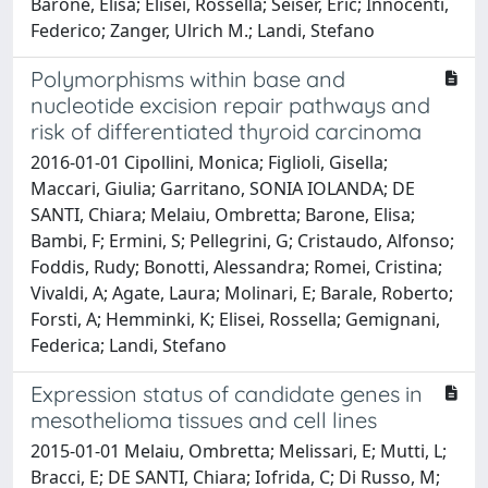
Barone, Elisa; Elisei, Rossella; Seiser, Eric; Innocenti,
Federico; Zanger, Ulrich M.; Landi, Stefano
Polymorphisms within base and
nucleotide excision repair pathways and
risk of differentiated thyroid carcinoma
2016-01-01 Cipollini, Monica; Figlioli, Gisella;
Maccari, Giulia; Garritano, SONIA IOLANDA; DE
SANTI, Chiara; Melaiu, Ombretta; Barone, Elisa;
Bambi, F; Ermini, S; Pellegrini, G; Cristaudo, Alfonso;
Foddis, Rudy; Bonotti, Alessandra; Romei, Cristina;
Vivaldi, A; Agate, Laura; Molinari, E; Barale, Roberto;
Forsti, A; Hemminki, K; Elisei, Rossella; Gemignani,
Federica; Landi, Stefano
Expression status of candidate genes in
mesothelioma tissues and cell lines
2015-01-01 Melaiu, Ombretta; Melissari, E; Mutti, L;
Bracci, E; DE SANTI, Chiara; Iofrida, C; Di Russo, M;