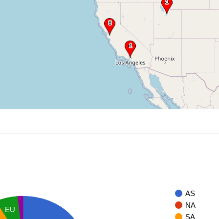
AS
NA
EU
SA