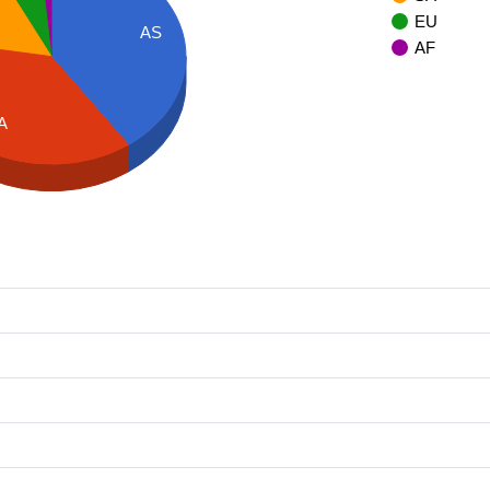
EU
AS
AF
A