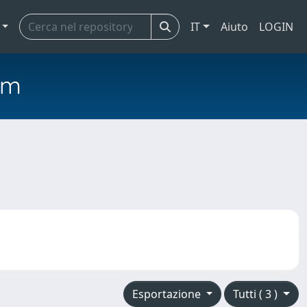
IT
Aiuto
LOGIN
em
Esportazione
Tutti ( 3 )