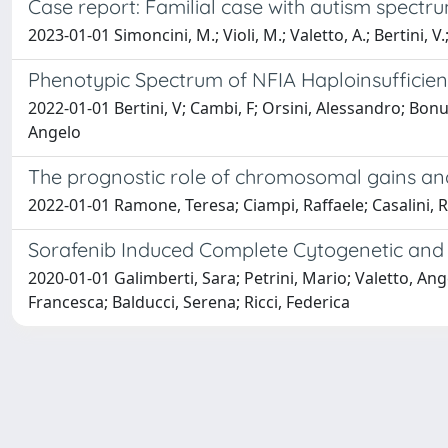
Case report: Familial case with autism spectr
2023-01-01 Simoncini, M.; Violi, M.; Valetto, A.; Bertini, V
Phenotypic Spectrum of NFIA Haploinsufficien
2022-01-01 Bertini, V; Cambi, F; Orsini, Alessandro; Bonuc
Angelo
The prognostic role of chromosomal gains and
2022-01-01 Ramone, Teresa; Ciampi, Raffaele; Casalini, Rob
Sorafenib Induced Complete Cytogenetic and M
2020-01-01 Galimberti, Sara; Petrini, Mario; Valetto, Ange
Francesca; Balducci, Serena; Ricci, Federica
Powered by
IRIS
-
about IRIS
-
Utilizzo dei cookie