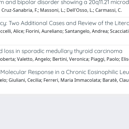
um and bipolar disorder showing a 20q11.21 micro
.; Cruz-Sanabria, F.; Massoni, L.; Dell'Osso, L.; Carmassi, C.
cy: Two Additional Cases and Review of the Liter
celli, Alice; Fiorini, Aureliano; Santangelo, Andrea; Scacciati
 loss in sporadic medullary thyroid carcinoma
erta; Valetto, Angelo; Bertini, Veronica; Piaggi, Paolo; Elis
olecular Response in a Chronic Eosinophilic Leuk
lo; Giuliani, Cecilia; Ferreri, Maria Immacolata; Baratè, Clau