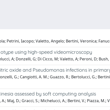
a; Petrini, Iacopo; Valetto, Angelo; Bertini, Veronica; Fanucch
enotype using high-speed videomicroscopy
ucci, A; Donzelli, G; Di Cicco, M; Valetto, A; Peroni, D; Bush, 
ic oxide and Pseudomonas infections in primary c
nzelli, G.; Cangiotti, A. M.; Guazzo, R.; Bertolucci, G.; Bertini, 
inesia assessed by soft computing analysis
A.; Maj, D.; Gracci, S.; Michelucci, A.; Bertini, V.; Piazza, M.; V