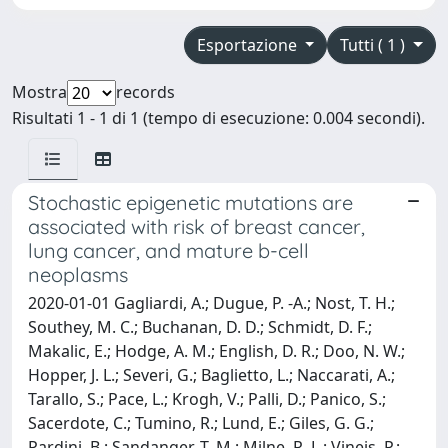
Esportazione
Tutti ( 1 )
Mostra
records
Risultati 1 - 1 di 1 (tempo di esecuzione: 0.004 secondi).
Stochastic epigenetic mutations are
associated with risk of breast cancer,
lung cancer, and mature b-cell
neoplasms
2020-01-01 Gagliardi, A.; Dugue, P. -A.; Nost, T. H.;
Southey, M. C.; Buchanan, D. D.; Schmidt, D. F.;
Makalic, E.; Hodge, A. M.; English, D. R.; Doo, N. W.;
Hopper, J. L.; Severi, G.; Baglietto, L.; Naccarati, A.;
Tarallo, S.; Pace, L.; Krogh, V.; Palli, D.; Panico, S.;
Sacerdote, C.; Tumino, R.; Lund, E.; Giles, G. G.;
Pardini, B.; Sandanger, T. M.; Milne, R. L.; Vineis, P.;