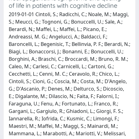
of life in patients with cognitive decline
2019-01-01 Cintoli, S.; Radicchi, C.; Noale, M.; Maggi,
S.; Meucci, G.; Tognoni, G.; Bonuccelli, U.; Sale, A.;
Berardi, N.; Maffei, L.; Maffei, L.; Picano, E.;
Andreassi, M. G.; Angelucci, A.; Baldacci, F.;
Baroncelli, L.; Begenisic, T.; Bellinvia, P. F.; Berardi, N.;
Biagi, L.; Bonaccorsi, J.; Bonanni, E.; Bonuccelli, U.;
Borghini, A.; Braschi, C.; Broccardi, M.; Bruno, R. M.;
Caleo, M.; Carlesi, C.; Carnicelli, L.; Cartoni, G.;
Cecchetti, L.; Cenni, M. C.; Ceravolo, R.; Chico, L.;
Cintoli, S.; Cioni, G.; Coscia, M.; Costa, M.; D'Angelo,
G.; D'Ascanio, P.; Denes, M.; Delturco, S.; Dicoscio,
E.; Digalante, M.; Dilascio, N.; Faita, F.; Falorni, I.;
Faraguna, U.; Fenu, A.; Fortunato, L.; Franco, R.;
Gargani, L.; Gargiulo, R.; Ghiadoni, L.; Giorgi, F. S.;
Iannarella, R.; Iofrida, C.; Kusmic, C.; Limongi, F.;
Maestri, M.; Maffei, M.; Maggi, S.; Mainardi, M.;
Mammana, L.; Marabotti, A.; Mariotti, V.; Melissari,