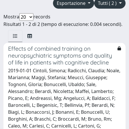
Esportazione
Tutti ( 2 )
Mostra
records
Risultati 1 - 2 di 2 (tempo di esecuzione: 0.004 secondi).
Effects of combined training on
neuropsychiatric symptoms and quality
of life in patients with cognitive decline
2019-01-01 Cintoli, Simona; Radicchi, Claudia; Noale,
Marianna; Maggi, Stefania; Meucci, Giuseppe;
Tognoni, Gloria; Bonuccelli, Ubaldo; Sale,
Alessandro; Berardi, Nicoletta; Maffei, Lamberto;
Picano, E; Andreassi, Mg; Angelucci, A; Baldacci, F;
Baroncelli, L; Begenisic, T; Bellinvia, Pf; Berardi, N;
Biagi, L; Bonaccorsi, J; Bonanni, E; Bonuccelli, U;
Borghini, A; Braschi, C; Broccardi, M; Bruno, Rm;
Caleo, M; Carlesi, C; Carnicelli, L; Cartoni, G;