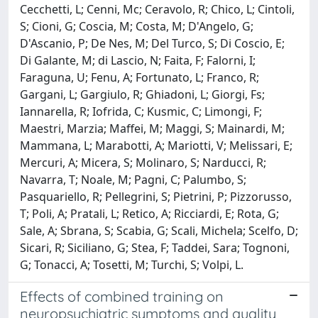
Cecchetti, L; Cenni, Mc; Ceravolo, R; Chico, L; Cintoli,
S; Cioni, G; Coscia, M; Costa, M; D'Angelo, G;
D'Ascanio, P; De Nes, M; Del Turco, S; Di Coscio, E;
Di Galante, M; di Lascio, N; Faita, F; Falorni, I;
Faraguna, U; Fenu, A; Fortunato, L; Franco, R;
Gargani, L; Gargiulo, R; Ghiadoni, L; Giorgi, Fs;
Iannarella, R; Iofrida, C; Kusmic, C; Limongi, F;
Maestri, Marzia; Maffei, M; Maggi, S; Mainardi, M;
Mammana, L; Marabotti, A; Mariotti, V; Melissari, E;
Mercuri, A; Micera, S; Molinaro, S; Narducci, R;
Navarra, T; Noale, M; Pagni, C; Palumbo, S;
Pasquariello, R; Pellegrini, S; Pietrini, P; Pizzorusso,
T; Poli, A; Pratali, L; Retico, A; Ricciardi, E; Rota, G;
Sale, A; Sbrana, S; Scabia, G; Scali, Michela; Scelfo, D;
Sicari, R; Siciliano, G; Stea, F; Taddei, Sara; Tognoni,
G; Tonacci, A; Tosetti, M; Turchi, S; Volpi, L.
Effects of combined training on
neuropsychiatric symptoms and quality