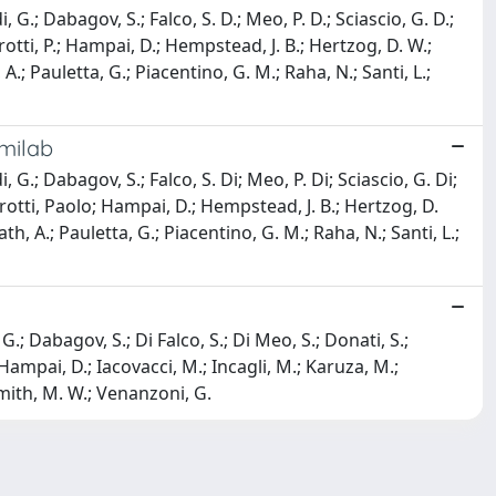
, G.; Dabagov, S.; Falco, S. D.; Meo, P. D.; Sciascio, G. D.;
Girotti, P.; Hampai, D.; Hempstead, J. B.; Hertzog, D. W.;
 A.; Pauletta, G.; Piacentino, G. M.; Raha, N.; Santi, L.;
rmilab
, G.; Dabagov, S.; Falco, S. Di; Meo, P. Di; Sciascio, G. Di;
; Girotti, Paolo; Hampai, D.; Hempstead, J. B.; Hertzog, D.
ath, A.; Pauletta, G.; Piacentino, G. M.; Raha, N.; Santi, L.;
G.; Dabagov, S.; Di Falco, S.; Di Meo, S.; Donati, S.;
.; Hampai, D.; Iacovacci, M.; Incagli, M.; Karuza, M.;
 Smith, M. W.; Venanzoni, G.