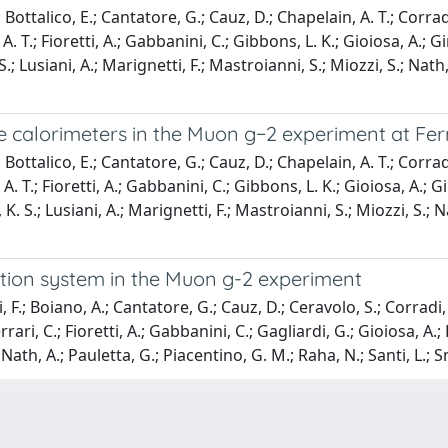
 Bottalico, E.; Cantatore, G.; Cauz, D.; Chapelain, A. T.; Corradi
, A. T.; Fioretti, A.; Gabbanini, C.; Gibbons, L. K.; Gioiosa, A.; 
.; Lusiani, A.; Marignetti, F.; Mastroianni, S.; Miozzi, S.; Nath,
e calorimeters in the Muon g−2 experiment at Fe
 Bottalico, E.; Cantatore, G.; Cauz, D.; Chapelain, A. T.; Corradi
g, A. T.; Fioretti, A.; Gabbanini, C.; Gibbons, L. K.; Gioiosa, A.
K. S.; Lusiani, A.; Marignetti, F.; Mastroianni, S.; Miozzi, S.; N
ration system in the Muon g-2 experiment
 F.; Boiano, A.; Cantatore, G.; Cauz, D.; Ceravolo, S.; Corradi, 
errari, C.; Fioretti, A.; Gabbanini, C.; Gagliardi, G.; Gioiosa, A
; Nath, A.; Pauletta, G.; Piacentino, G. M.; Raha, N.; Santi, L.;