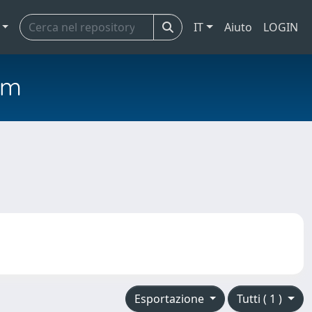
IT
Aiuto
LOGIN
em
Esportazione
Tutti ( 1 )