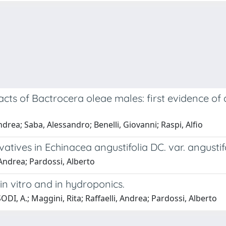
tracts of Bactrocera oleae males: first evidence o
ndrea; Saba, Alessandro; Benelli, Giovanni; Raspi, Alfio
atives in Echinacea angustifolia DC. var. angusti
, Andrea; Pardossi, Alberto
in vitro and in hydroponics.
ODI, A.; Maggini, Rita; Raffaelli, Andrea; Pardossi, Alberto