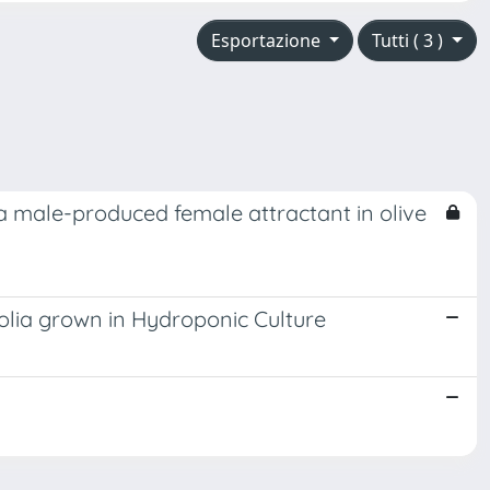
Esportazione
Tutti ( 3 )
f a male-produced female attractant in olive
folia grown in Hydroponic Culture