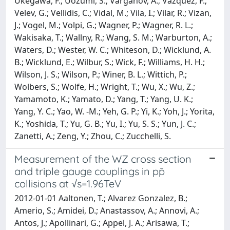
Ukegawa, F.; Uozumi, S.; Varganov, A.; Vazquez, F.;
Velev, G.; Vellidis, C.; Vidal, M.; Vila, I.; Vilar, R.; Vizan,
J.; Vogel, M.; Volpi, G.; Wagner, P.; Wagner, R. L.;
Wakisaka, T.; Wallny, R.; Wang, S. M.; Warburton, A.;
Waters, D.; Wester, W. C.; Whiteson, D.; Wicklund, A.
B.; Wicklund, E.; Wilbur, S.; Wick, F.; Williams, H. H.;
Wilson, J. S.; Wilson, P.; Winer, B. L.; Wittich, P.;
Wolbers, S.; Wolfe, H.; Wright, T.; Wu, X.; Wu, Z.;
Yamamoto, K.; Yamato, D.; Yang, T.; Yang, U. K.;
Yang, Y. C.; Yao, W. -M.; Yeh, G. P.; Yi, K.; Yoh, J.; Yorita,
K.; Yoshida, T.; Yu, G. B.; Yu, I.; Yu, S. S.; Yun, J. C.;
Zanetti, A.; Zeng, Y.; Zhou, C.; Zucchelli, S.
Measurement of the WZ cross section
and triple gauge couplings in pp̄
collisions at √s=1.96TeV
2012-01-01 Aaltonen, T.; Alvarez Gonzalez, B.;
Amerio, S.; Amidei, D.; Anastassov, A.; Annovi, A.;
Antos, J.; Apollinari, G.; Appel, J. A.; Arisawa, T.;