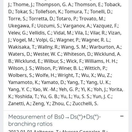
J.; Thome, J.; Thompson, G. A.; Thomson, E.; Toback,
D.; Tokar, S.; Tollefson, K.; Tomura, T.; Tonelli, D.;
Torre, S.; Torretta, D.; Totaro, P.; Trovato, M.;
Ukegawa, F.; Uozumi, S.; Varganov, A.; Vazquez, F.;
Velev, G.; Vellidis, C.; Vidal, M.; Vila, I.; Vilar, R.; Vizan,
J.; Vogel, M.; Volpi, G.; Wagner, P.; Wagner, R. L.;
Wakisaka, T.; Wallny, R.; Wang, S. M.; Warburton, A.;
Waters, D.; Wester, W. C.; Whiteson, D.; Wicklund, A.
B.; Wicklund, E.; Wilbur, S.; Wick, F.; Williams, H. H.;
Wilson, J. S.; Wilson, P.; Winer, B. L.; Wittich, P.;
Wolbers, S.; Wolfe, H.; Wright, T.; Wu, X.; Wu, Z.;
Yamamoto, K.; Yamato, D.; Yang, T.; Yang, U. K.;
Yang, Y. C.; Yao, W. -M.; Yeh, G. P.; Yi, K.; Yoh, J.; Yorita,
K.; Yoshida, T.; Yu, G. B.; Yu, I.; Yu, S. S.; Yun, J. C.;
Zanetti, A.; Zeng, Y.; Zhou, C.; Zucchelli, S.
Measurement of Bs0→Ds(*)+Ds(*)-
branching ratios
2012-01-01 Aaltonen, T.; Alvarez Gonzalez, B.;