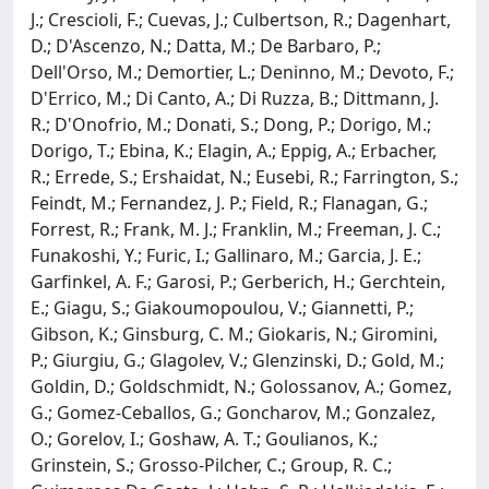
J.; Crescioli, F.; Cuevas, J.; Culbertson, R.; Dagenhart,
D.; D'Ascenzo, N.; Datta, M.; De Barbaro, P.;
Dell'Orso, M.; Demortier, L.; Deninno, M.; Devoto, F.;
D'Errico, M.; Di Canto, A.; Di Ruzza, B.; Dittmann, J.
R.; D'Onofrio, M.; Donati, S.; Dong, P.; Dorigo, M.;
Dorigo, T.; Ebina, K.; Elagin, A.; Eppig, A.; Erbacher,
R.; Errede, S.; Ershaidat, N.; Eusebi, R.; Farrington, S.;
Feindt, M.; Fernandez, J. P.; Field, R.; Flanagan, G.;
Forrest, R.; Frank, M. J.; Franklin, M.; Freeman, J. C.;
Funakoshi, Y.; Furic, I.; Gallinaro, M.; Garcia, J. E.;
Garfinkel, A. F.; Garosi, P.; Gerberich, H.; Gerchtein,
E.; Giagu, S.; Giakoumopoulou, V.; Giannetti, P.;
Gibson, K.; Ginsburg, C. M.; Giokaris, N.; Giromini,
P.; Giurgiu, G.; Glagolev, V.; Glenzinski, D.; Gold, M.;
Goldin, D.; Goldschmidt, N.; Golossanov, A.; Gomez,
G.; Gomez-Ceballos, G.; Goncharov, M.; Gonzalez,
O.; Gorelov, I.; Goshaw, A. T.; Goulianos, K.;
Grinstein, S.; Grosso-Pilcher, C.; Group, R. C.;