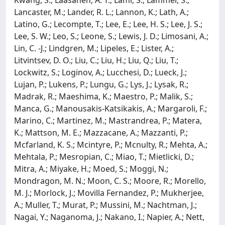
Lancaster, M.; Lander, R. L.; Lannon, K.; Lath, A.;
Latino, G.; Lecompte, T.; Lee, E.; Lee, H. S.; Lee, J. S.;
Lee, S. W.; Leo, S.; Leone, S.; Lewis, J. D.; Limosani, A.;
Lin, C. -J.; Lindgren, M.; Lipeles, E.; Lister, A.;
Litvintsev, D. O.; Liu, C.; Liu, H.; Liu, Q.; Liu, T.;
Lockwitz, S.; Loginov, A.; Lucchesi, D.; Lueck, J.;
Lujan, P.; Lukens, P.; Lungu, G.; Lys, J.; Lysak, R.;
Madrak, R.; Maeshima, K.; Maestro, P.; Malik, S.;
Manca, G.; Manousakis-Katsikakis, A.; Margaroli, F.;
Marino, C.; Martinez, M.; Mastrandrea, P.; Matera,
K.; Mattson, M. E.; Mazzacane, A.; Mazzanti, P.;
Mcfarland, K. S.; Mcintyre, P.; Mcnulty, R.; Mehta, A.;
Mehtala, P.; Mesropian, C.; Miao, T.; Mietlicki, D.;
Mitra, A.; Miyake, H.; Moed, S.; Moggi, N.;
Mondragon, M. N.; Moon, C. S.; Moore, R.; Morello,
M. J.; Morlock, J.; Movilla Fernandez, P.; Mukherjee,
A.; Muller, T.; Murat, P.; Mussini, M.; Nachtman, J.;
Nagai, Y.; Naganoma, J.; Nakano, I.; Napier, A.; Nett,