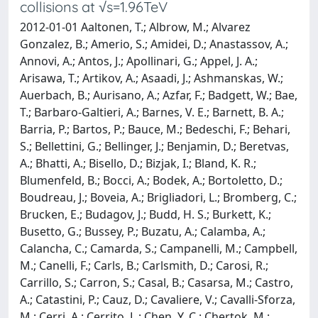
collisions at √s=1.96TeV
2012-01-01 Aaltonen, T.; Albrow, M.; Alvarez
Gonzalez, B.; Amerio, S.; Amidei, D.; Anastassov, A.;
Annovi, A.; Antos, J.; Apollinari, G.; Appel, J. A.;
Arisawa, T.; Artikov, A.; Asaadi, J.; Ashmanskas, W.;
Auerbach, B.; Aurisano, A.; Azfar, F.; Badgett, W.; Bae,
T.; Barbaro-Galtieri, A.; Barnes, V. E.; Barnett, B. A.;
Barria, P.; Bartos, P.; Bauce, M.; Bedeschi, F.; Behari,
S.; Bellettini, G.; Bellinger, J.; Benjamin, D.; Beretvas,
A.; Bhatti, A.; Bisello, D.; Bizjak, I.; Bland, K. R.;
Blumenfeld, B.; Bocci, A.; Bodek, A.; Bortoletto, D.;
Boudreau, J.; Boveia, A.; Brigliadori, L.; Bromberg, C.;
Brucken, E.; Budagov, J.; Budd, H. S.; Burkett, K.;
Busetto, G.; Bussey, P.; Buzatu, A.; Calamba, A.;
Calancha, C.; Camarda, S.; Campanelli, M.; Campbell,
M.; Canelli, F.; Carls, B.; Carlsmith, D.; Carosi, R.;
Carrillo, S.; Carron, S.; Casal, B.; Casarsa, M.; Castro,
A.; Catastini, P.; Cauz, D.; Cavaliere, V.; Cavalli-Sforza,
M.; Cerri, A.; Cerrito, L.; Chen, Y. C.; Chertok, M.;