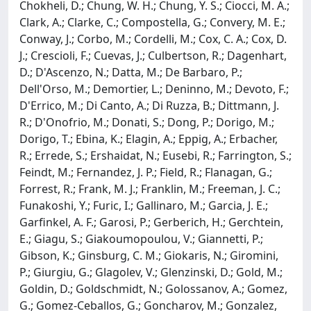
Chokheli, D.; Chung, W. H.; Chung, Y. S.; Ciocci, M. A.;
Clark, A.; Clarke, C.; Compostella, G.; Convery, M. E.;
Conway, J.; Corbo, M.; Cordelli, M.; Cox, C. A.; Cox, D.
J.; Crescioli, F.; Cuevas, J.; Culbertson, R.; Dagenhart,
D.; D'Ascenzo, N.; Datta, M.; De Barbaro, P.;
Dell'Orso, M.; Demortier, L.; Deninno, M.; Devoto, F.;
D'Errico, M.; Di Canto, A.; Di Ruzza, B.; Dittmann, J.
R.; D'Onofrio, M.; Donati, S.; Dong, P.; Dorigo, M.;
Dorigo, T.; Ebina, K.; Elagin, A.; Eppig, A.; Erbacher,
R.; Errede, S.; Ershaidat, N.; Eusebi, R.; Farrington, S.;
Feindt, M.; Fernandez, J. P.; Field, R.; Flanagan, G.;
Forrest, R.; Frank, M. J.; Franklin, M.; Freeman, J. C.;
Funakoshi, Y.; Furic, I.; Gallinaro, M.; Garcia, J. E.;
Garfinkel, A. F.; Garosi, P.; Gerberich, H.; Gerchtein,
E.; Giagu, S.; Giakoumopoulou, V.; Giannetti, P.;
Gibson, K.; Ginsburg, C. M.; Giokaris, N.; Giromini,
P.; Giurgiu, G.; Glagolev, V.; Glenzinski, D.; Gold, M.;
Goldin, D.; Goldschmidt, N.; Golossanov, A.; Gomez,
G.; Gomez-Ceballos, G.; Goncharov, M.; Gonzalez,