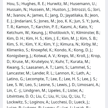
Hou, S.; Hughes, R. E.; Hurwitz, M.; Husemann, U.;
Hussain, N.; Hussein, M.; Huston, J.; Introzzi, G.; Iori,
M.; Ivanov, A.; James, E.; Jang, D.; Jayatilaka, B.; Jeon,
E. J.; Jindariani, S.; Jones, M.; Joo, K. K.; Jun, S. Y.; Junk,
T. R.; Kamon, T.; Karchin, P. E.; Kasmi, A.; Kato, Y.;
Ketchum, W.; Keung, J.; Khotilovich, V.; Kilminster, B.;
Kim, D. H.; Kim, H. S.; Kim, J. E.; Kim, M. J.; Kim, S. B.;
Kim, S. H.; Kim, Y. K.; Kim, Y. J.; Kimura, N.; Kirby, M.;
Klimenko, S.; Knoepfel, K.; Kondo, K.; Kong, D. J.;
Konigsberg, J.; Kotwal, A. V.; Kreps, M.; Kroll, J.; Krop,
D.; Kruse, M.; Krutelyov, V.; Kuhr, T.; Kurata, M.;
Kwang, S.; Laasanen, A. T.; Lami, S.; Lammel, S.;
Lancaster, M.; Lander, R. L.; Lannon, K.; Lath, A.;
Latino, G.; Lecompte, T.; Lee, E.; Lee, H. S.; Lee, J. S.;
Lee, S. W.; Leo, S.; Leone, S.; Lewis, J. D.; Limosani, A.;
Lin, C. -J.; Lindgren, M.; Lipeles, E.; Lister, A.;
Litvintsev, D. O.; Liu, C.; Liu, H.; Liu, Q.; Liu, T.;
Lockwitz, S.; Loginov, A.; Lucchesi, D.; Lueck, J.;
Lujan, P.; Lukens, P.; Lungu, G.; Lys, J.; Lysak, R.;