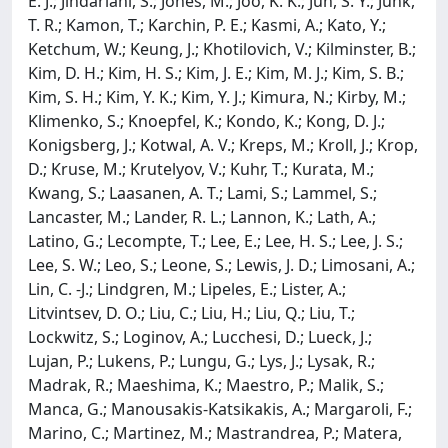
E. J.; Jindariani, S.; Jones, M.; Joo, K. K.; Jun, S. Y.; Junk,
T. R.; Kamon, T.; Karchin, P. E.; Kasmi, A.; Kato, Y.;
Ketchum, W.; Keung, J.; Khotilovich, V.; Kilminster, B.;
Kim, D. H.; Kim, H. S.; Kim, J. E.; Kim, M. J.; Kim, S. B.;
Kim, S. H.; Kim, Y. K.; Kim, Y. J.; Kimura, N.; Kirby, M.;
Klimenko, S.; Knoepfel, K.; Kondo, K.; Kong, D. J.;
Konigsberg, J.; Kotwal, A. V.; Kreps, M.; Kroll, J.; Krop,
D.; Kruse, M.; Krutelyov, V.; Kuhr, T.; Kurata, M.;
Kwang, S.; Laasanen, A. T.; Lami, S.; Lammel, S.;
Lancaster, M.; Lander, R. L.; Lannon, K.; Lath, A.;
Latino, G.; Lecompte, T.; Lee, E.; Lee, H. S.; Lee, J. S.;
Lee, S. W.; Leo, S.; Leone, S.; Lewis, J. D.; Limosani, A.;
Lin, C. -J.; Lindgren, M.; Lipeles, E.; Lister, A.;
Litvintsev, D. O.; Liu, C.; Liu, H.; Liu, Q.; Liu, T.;
Lockwitz, S.; Loginov, A.; Lucchesi, D.; Lueck, J.;
Lujan, P.; Lukens, P.; Lungu, G.; Lys, J.; Lysak, R.;
Madrak, R.; Maeshima, K.; Maestro, P.; Malik, S.;
Manca, G.; Manousakis-Katsikakis, A.; Margaroli, F.;
Marino, C.; Martinez, M.; Mastrandrea, P.; Matera,