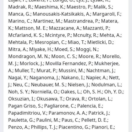
Madrak, R.; Maeshima, K.; Maestro, P.; Malik, S.;
Manca, G.; Manousakis-Katsikakis, A.; Margaroli, F.;
Marino, C.; Martinez, M.; Mastrandrea, P.; Matera,
K.; Mattson, M. E.; Mazzacane, A.; Mazzanti, P.;
Mcfarland, K. S.; Mcintyre, P.; Mcnulty, R.; Mehta, A.;
Mehtala, P.; Mesropian, C.; Miao, T.; Mietlicki, D.;
Mitra, A.; Miyake, H.; Moed, S.; Moggi, N.;
Mondragon, M. N.; Moon, C. S.; Moore, R.; Morello,
M. J.; Morlock, J.; Movilla Fernandez, P.; Mukherjee,
A.; Muller, T.; Murat, P.; Mussini, M.; Nachtman, J.;
Nagai, Y.; Naganoma, J.; Nakano, I.; Napier, A.; Nett,
J.; Neu, C.; Neubauer, M. S.; Nielsen, J.; Nodulman, L.;
Noh, S. Y.; Norniella, O.; Oakes, L.; Oh, S. H.; Oh, Y. D.;
Oksuzian, I.; Okusawa, T.; Orava, R.; Ortolan, L.;
Pagan Griso, S.; Pagliarone, C.; Palencia, E.;
Papadimitriou, V.; Paramonov, A. A.; Patrick, J.;
Pauletta, G.; Paulini, M.; Paus, C.; Pellett, D. E.;
Penzo, A.; Phillips, T. J.; Piacentino, G.; Pianori, E.;