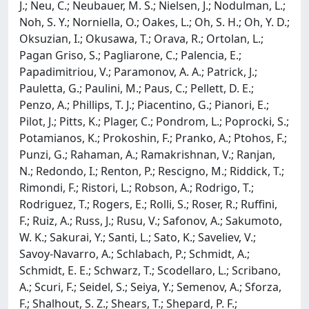
J.; Neu, C.; Neubauer, M. S.; Nielsen, J.; Nodulman, L.;
Noh, S. Y.; Norniella, O.; Oakes, L.; Oh, S. H.; Oh, Y. D.;
Oksuzian, I.; Okusawa, T.; Orava, R.; Ortolan, L.;
Pagan Griso, S.; Pagliarone, C.; Palencia, E.;
Papadimitriou, V.; Paramonov, A. A.; Patrick, J.;
Pauletta, G.; Paulini, M.; Paus, C.; Pellett, D. E.;
Penzo, A.; Phillips, T. J.; Piacentino, G.; Pianori, E.;
Pilot, J.; Pitts, K.; Plager, C.; Pondrom, L.; Poprocki, S.;
Potamianos, K.; Prokoshin, F.; Pranko, A.; Ptohos, F.;
Punzi, G.; Rahaman, A.; Ramakrishnan, V.; Ranjan,
N.; Redondo, I.; Renton, P.; Rescigno, M.; Riddick, T.;
Rimondi, F.; Ristori, L.; Robson, A.; Rodrigo, T.;
Rodriguez, T.; Rogers, E.; Rolli, S.; Roser, R.; Ruffini,
F.; Ruiz, A.; Russ, J.; Rusu, V.; Safonov, A.; Sakumoto,
W. K.; Sakurai, Y.; Santi, L.; Sato, K.; Saveliev, V.;
Savoy-Navarro, A.; Schlabach, P.; Schmidt, A.;
Schmidt, E. E.; Schwarz, T.; Scodellaro, L.; Scribano,
A.; Scuri, F.; Seidel, S.; Seiya, Y.; Semenov, A.; Sforza,
F.; Shalhout, S. Z.; Shears, T.; Shepard, P. F.;