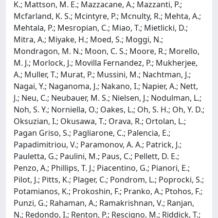
K.; Mattson, M. E.; Mazzacane, A.; Mazzanti, P.;
Mcfarland, K. S.; Mcintyre, P.; Mcnulty, R.; Mehta, A.;
Mehtala, P.; Mesropian, C.; Miao, T.; Mietlicki, D.;
Mitra, A.; Miyake, H.; Moed, S.; Moggi, N.;
Mondragon, M. N.; Moon, C. S.; Moore, R.; Morello,
M. J.; Morlock, J.; Movilla Fernandez, P.; Mukherjee,
A.; Muller, T.; Murat, P.; Mussini, M.; Nachtman, J.;
Nagai, Y.; Naganoma, J.; Nakano, I.; Napier, A.; Nett,
J.; Neu, C.; Neubauer, M. S.; Nielsen, J.; Nodulman, L.;
Noh, S. Y.; Norniella, O.; Oakes, L.; Oh, S. H.; Oh, Y. D.;
Oksuzian, I.; Okusawa, T.; Orava, R.; Ortolan, L.;
Pagan Griso, S.; Pagliarone, C.; Palencia, E.;
Papadimitriou, V.; Paramonov, A. A.; Patrick, J.;
Pauletta, G.; Paulini, M.; Paus, C.; Pellett, D. E.;
Penzo, A.; Phillips, T. J.; Piacentino, G.; Pianori, E.;
Pilot, J.; Pitts, K.; Plager, C.; Pondrom, L.; Poprocki, S.;
Potamianos, K.; Prokoshin, F.; Pranko, A.; Ptohos, F.;
Punzi, G.; Rahaman, A.; Ramakrishnan, V.; Ranjan,
N.; Redondo, I.; Renton, P.; Rescigno, M.; Riddick, T.;