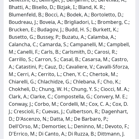
Bhatti, A.; Bisello, D.; Bizjak, I.; Bland, K. R.;
Blumenfeld, B.; Bocci, A.; Bodek, A.; Bortoletto, D.;
Boudreau, J.; Boveia, A.; Brigliadori, L.; Bromberg, C.;
Brucken, E.; Budagov, J.; Budd, H. S.; Burkett, K.;
Busetto, G.; Bussey, P.; Buzatu, A.; Calamba, A.;
Calancha, C.; Camarda, S.; Campanelli, M.; Campbell,
M.; Canelli, F.; Carls, B.; Carlsmith, D.; Carosi, R.;
Carrillo, S.; Carron, S.; Casal, B.; Casarsa, M.; Castro,
A.; Catastini, P.; Cauz, D.; Cavaliere, V.; Cavalli-Sforza,
M.; Cerri, A.; Cerrito, L.; Chen, Y. C.; Chertok, M.;
Chiarelli, G.; Chlachidze, G.; Chlebana, F.; Cho, K.;
Chokheli, D.; Chung, W. H.; Chung, Y. S.; Ciocci, M. A.;
Clark, A.; Clarke, C.; Compostella, G.; Convery, M. E.;
Conway, J.; Corbo, M.; Cordelli, M.; Cox, C. A.; Cox, D.
J.; Crescioli, F.; Cuevas, J.; Culbertson, R.; Dagenhart,
D.; D'Ascenzo, N.; Datta, M.; De Barbaro, P.;
Dell'Orso, M.; Demortier, L.; Deninno, M.; Devoto, F.;
D'Errico, M.; Di Canto, A.; Di Ruzza, B.; Dittmann, J.