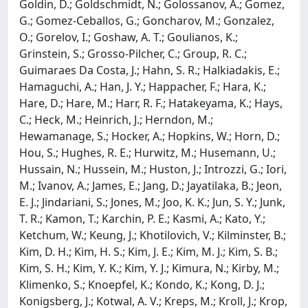
Goldin, D.; Goldschmidt, N.; Golossanov, A.; Gomez,
G.; Gomez-Ceballos, G.; Goncharov, M.; Gonzalez,
O.; Gorelov, I.; Goshaw, A. T.; Goulianos, K.;
Grinstein, S.; Grosso-Pilcher, C.; Group, R. C.;
Guimaraes Da Costa, J.; Hahn, S. R.; Halkiadakis, E.;
Hamaguchi, A.; Han, J. Y.; Happacher, F.; Hara, K.;
Hare, D.; Hare, M.; Harr, R. F.; Hatakeyama, K.; Hays,
C.; Heck, M.; Heinrich, J.; Herndon, M.;
Hewamanage, S.; Hocker, A.; Hopkins, W.; Horn, D.;
Hou, S.; Hughes, R. E.; Hurwitz, M.; Husemann, U.;
Hussain, N.; Hussein, M.; Huston, J.; Introzzi, G.; Iori,
M.; Ivanov, A.; James, E.; Jang, D.; Jayatilaka, B.; Jeon,
E. J.; Jindariani, S.; Jones, M.; Joo, K. K.; Jun, S. Y.; Junk,
T. R.; Kamon, T.; Karchin, P. E.; Kasmi, A.; Kato, Y.;
Ketchum, W.; Keung, J.; Khotilovich, V.; Kilminster, B.;
Kim, D. H.; Kim, H. S.; Kim, J. E.; Kim, M. J.; Kim, S. B.;
Kim, S. H.; Kim, Y. K.; Kim, Y. J.; Kimura, N.; Kirby, M.;
Klimenko, S.; Knoepfel, K.; Kondo, K.; Kong, D. J.;
Konigsberg, J.; Kotwal, A. V.; Kreps, M.; Kroll, J.; Krop,