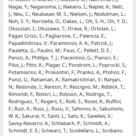
Nagai, Y.; Naganoma, J.; Nakano, I.; Napier, A.; Nett,
J.; Neu, C.; Neubauer, M. S.; Nielsen, J.; Nodulman, L.;
Noh, S. Y.; Norniella, O.; Oakes, L.; Oh, S. H.; Oh, Y. D.;
Oksuzian, I.; Okusawa, T.; Orava, R.; Ortolan, L.;
Pagan Griso, S.; Pagliarone, C.; Palencia, E.;
Papadimitriou, V.; Paramonov, A. A.; Patrick, J.;
Pauletta, G.; Paulini, M.; Paus, C.; Pellett, D. E.;
Penzo, A.; Phillips, T. J.; Piacentino, G.; Pianori, E.;
Pilot, J.; Pitts, K.; Plager, C.; Pondrom, L.; Poprocki, S.;
Potamianos, K.; Prokoshin, F.; Pranko, A.; Ptohos, F.;
Punzi, G.; Rahaman, A.; Ramakrishnan, V.; Ranjan,
N.; Redondo, I.; Renton, P.; Rescigno, M.; Riddick, T.;
Rimondi, F.; Ristori, L.; Robson, A.; Rodrigo, T.;
Rodriguez, T.; Rogers, E.; Rolli, S.; Roser, R.; Ruffini,
F.; Ruiz, A.; Russ, J.; Rusu, V.; Safonov, A.; Sakumoto,
W. K.; Sakurai, Y.; Santi, L.; Sato, K.; Saveliev, V.;
Savoy-Navarro, A.; Schlabach, P.; Schmidt, A.;
Schmidt, E. E.; Schwarz, T.; Scodellaro, L.; Scribano,