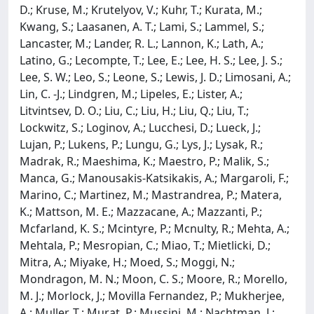
D.; Kruse, M.; Krutelyov, V.; Kuhr, T.; Kurata, M.;
Kwang, S.; Laasanen, A. T.; Lami, S.; Lammel, S.;
Lancaster, M.; Lander, R. L.; Lannon, K.; Lath, A.;
Latino, G.; Lecompte, T.; Lee, E.; Lee, H. S.; Lee, J. S.;
Lee, S. W.; Leo, S.; Leone, S.; Lewis, J. D.; Limosani, A.;
Lin, C. -J.; Lindgren, M.; Lipeles, E.; Lister, A.;
Litvintsev, D. O.; Liu, C.; Liu, H.; Liu, Q.; Liu, T.;
Lockwitz, S.; Loginov, A.; Lucchesi, D.; Lueck, J.;
Lujan, P.; Lukens, P.; Lungu, G.; Lys, J.; Lysak, R.;
Madrak, R.; Maeshima, K.; Maestro, P.; Malik, S.;
Manca, G.; Manousakis-Katsikakis, A.; Margaroli, F.;
Marino, C.; Martinez, M.; Mastrandrea, P.; Matera,
K.; Mattson, M. E.; Mazzacane, A.; Mazzanti, P.;
Mcfarland, K. S.; Mcintyre, P.; Mcnulty, R.; Mehta, A.;
Mehtala, P.; Mesropian, C.; Miao, T.; Mietlicki, D.;
Mitra, A.; Miyake, H.; Moed, S.; Moggi, N.;
Mondragon, M. N.; Moon, C. S.; Moore, R.; Morello,
M. J.; Morlock, J.; Movilla Fernandez, P.; Mukherjee,
A.; Muller, T.; Murat, P.; Mussini, M.; Nachtman, J.;