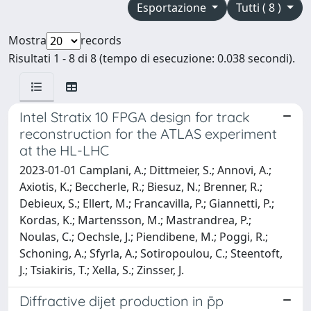
Esportazione
Tutti ( 8 )
Mostra
records
Risultati 1 - 8 di 8 (tempo di esecuzione: 0.038 secondi).
Intel Stratix 10 FPGA design for track
reconstruction for the ATLAS experiment
at the HL-LHC
2023-01-01 Camplani, A.; Dittmeier, S.; Annovi, A.;
Axiotis, K.; Beccherle, R.; Biesuz, N.; Brenner, R.;
Debieux, S.; Ellert, M.; Francavilla, P.; Giannetti, P.;
Kordas, K.; Martensson, M.; Mastrandrea, P.;
Noulas, C.; Oechsle, J.; Piendibene, M.; Poggi, R.;
Schoning, A.; Sfyrla, A.; Sotiropoulou, C.; Steentoft,
J.; Tsiakiris, T.; Xella, S.; Zinsser, J.
Diffractive dijet production in p̄p