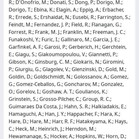
R.; D'Onofrio, M.; Donati, S.; Dong, P.; Dorigo, M.;
Dorigo, T.; Ebina, K.; Elagin, A.; Eppig, A.; Erbacher,
R.; Errede, S.; Ershaidat, N.; Eusebi, R.; Farrington, S.;
Feindt, M.; Fernandez, J. P.; Field, R.; Flanagan, G.;
Forrest, R.; Frank, M. J.; Franklin, M.; Freeman, J. C.;
Funakoshi, Y.; Furic, I.; Gallinaro, M.; Garcia, J. E.;
Garfinkel, A. F.; Garosi, P.; Gerberich, H.; Gerchtein,
E.; Giagu, S.; Giakoumopoulou, V.; Giannetti, P.;
Gibson, K.; Ginsburg, C. M.; Giokaris, N.; Giromini,
P.; Giurgiu, G.; Glagolev, V.; Glenzinski, D.; Gold, M.;
Goldin, D.; Goldschmidt, N.; Golossanov, A.; Gomez,
G.; Gomez-Ceballos, G.; Goncharov, M.; Gonzalez,
O.; Gorelov, I.; Goshaw, A. T.; Goulianos, K.;
Grinstein, S.; Grosso-Pilcher, C.; Group, R. C.;
Guimaraes Da Costa, J.; Hahn, S. R.; Halkiadakis, E.;
Hamaguchi, A.; Han, J. Y.; Happacher, F.; Hara, K.;
Hare, D.; Hare, M.; Harr, R. F.; Hatakeyama, K.; Hays,
C.; Heck, M.; Heinrich, J.; Herndon, M.;
Hewamanage, S.; Hocker, A.; Hopkins, W.; Horn, D.;