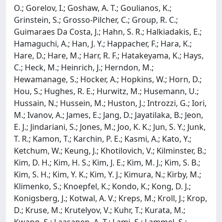
O.; Gorelov, I.; Goshaw, A. T.; Goulianos, K.;
Grinstein, S.; Grosso-Pilcher, C.; Group, R. C.;
Guimaraes Da Costa, J.; Hahn, S. R.; Halkiadakis, E.;
Hamaguchi, A.; Han, J. Y.; Happacher, F.; Hara, K.;
Hare, D.; Hare, M.; Harr, R. F.; Hatakeyama, K.; Hays,
C.; Heck, M.; Heinrich, J.; Herndon, M.;
Hewamanage, S.; Hocker, A.; Hopkins, W.; Horn, D.;
Hou, S.; Hughes, R. E.; Hurwitz, M.; Husemann, U.;
Hussain, N.; Hussein, M.; Huston, J.; Introzzi, G.; Iori,
M.; Ivanov, A.; James, E.; Jang, D.; Jayatilaka, B.; Jeon,
E. J.; Jindariani, S.; Jones, M.; Joo, K. K.; Jun, S. Y.; Junk,
T. R.; Kamon, T.; Karchin, P. E.; Kasmi, A.; Kato, Y.;
Ketchum, W.; Keung, J.; Khotilovich, V.; Kilminster, B.;
Kim, D. H.; Kim, H. S.; Kim, J. E.; Kim, M. J.; Kim, S. B.;
Kim, S. H.; Kim, Y. K.; Kim, Y. J.; Kimura, N.; Kirby, M.;
Klimenko, S.; Knoepfel, K.; Kondo, K.; Kong, D. J.;
Konigsberg, J.; Kotwal, A. V.; Kreps, M.; Kroll, J.; Krop,
D.; Kruse, M.; Krutelyov, V.; Kuhr, T.; Kurata, M.;
Kwang, S.; Laasanen, A. T.; Lami, S.; Lammel, S.;