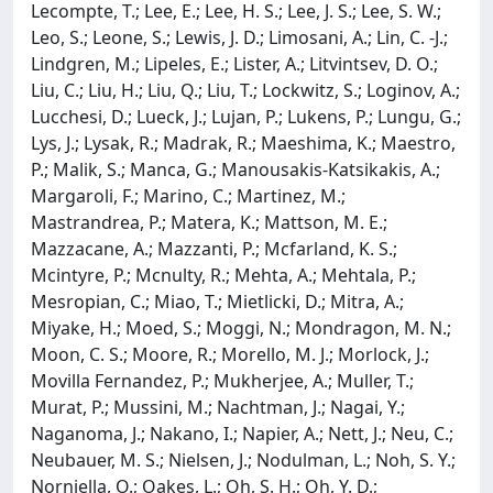
Lecompte, T.; Lee, E.; Lee, H. S.; Lee, J. S.; Lee, S. W.;
Leo, S.; Leone, S.; Lewis, J. D.; Limosani, A.; Lin, C. -J.;
Lindgren, M.; Lipeles, E.; Lister, A.; Litvintsev, D. O.;
Liu, C.; Liu, H.; Liu, Q.; Liu, T.; Lockwitz, S.; Loginov, A.;
Lucchesi, D.; Lueck, J.; Lujan, P.; Lukens, P.; Lungu, G.;
Lys, J.; Lysak, R.; Madrak, R.; Maeshima, K.; Maestro,
P.; Malik, S.; Manca, G.; Manousakis-Katsikakis, A.;
Margaroli, F.; Marino, C.; Martinez, M.;
Mastrandrea, P.; Matera, K.; Mattson, M. E.;
Mazzacane, A.; Mazzanti, P.; Mcfarland, K. S.;
Mcintyre, P.; Mcnulty, R.; Mehta, A.; Mehtala, P.;
Mesropian, C.; Miao, T.; Mietlicki, D.; Mitra, A.;
Miyake, H.; Moed, S.; Moggi, N.; Mondragon, M. N.;
Moon, C. S.; Moore, R.; Morello, M. J.; Morlock, J.;
Movilla Fernandez, P.; Mukherjee, A.; Muller, T.;
Murat, P.; Mussini, M.; Nachtman, J.; Nagai, Y.;
Naganoma, J.; Nakano, I.; Napier, A.; Nett, J.; Neu, C.;
Neubauer, M. S.; Nielsen, J.; Nodulman, L.; Noh, S. Y.;
Norniella, O.; Oakes, L.; Oh, S. H.; Oh, Y. D.;