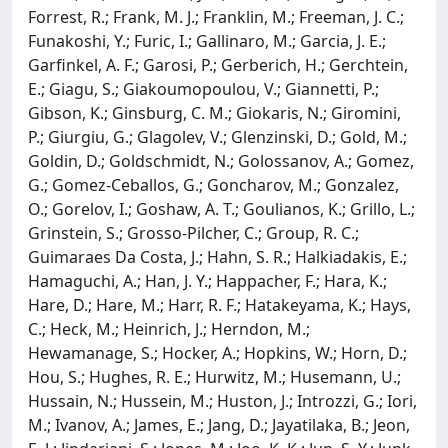
Forrest, R.; Frank, M. J.; Franklin, M.; Freeman, J. C.;
Funakoshi, Y.; Furic, I.; Gallinaro, M.; Garcia, J. E.;
Garfinkel, A. F.; Garosi, P.; Gerberich, H.; Gerchtein,
E.; Giagu, S.; Giakoumopoulou, V.; Giannetti, P.;
Gibson, K.; Ginsburg, C. M.; Giokaris, N.; Giromini,
P.; Giurgiu, G.; Glagolev, V.; Glenzinski, D.; Gold, M.;
Goldin, D.; Goldschmidt, N.; Golossanov, A.; Gomez,
G.; Gomez-Ceballos, G.; Goncharov, M.; Gonzalez,
O.; Gorelov, I.; Goshaw, A. T.; Goulianos, K.; Grillo, L.;
Grinstein, S.; Grosso-Pilcher, C.; Group, R. C.;
Guimaraes Da Costa, J.; Hahn, S. R.; Halkiadakis, E.;
Hamaguchi, A.; Han, J. Y.; Happacher, F.; Hara, K.;
Hare, D.; Hare, M.; Harr, R. F.; Hatakeyama, K.; Hays,
C.; Heck, M.; Heinrich, J.; Herndon, M.;
Hewamanage, S.; Hocker, A.; Hopkins, W.; Horn, D.;
Hou, S.; Hughes, R. E.; Hurwitz, M.; Husemann, U.;
Hussain, N.; Hussein, M.; Huston, J.; Introzzi, G.; Iori,
M.; Ivanov, A.; James, E.; Jang, D.; Jayatilaka, B.; Jeon,