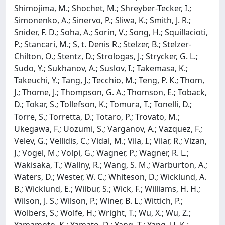
Shimojima, M.; Shochet, M.; Shreyber-Tecker, I.;
Simonenko, A.; Sinervo, P.; Sliwa, K.; Smith, J. R.;
Snider, F. D.; Soha, A.; Sorin, V.; Song, H.; Squillacioti,
P.; Stancari, M.; S, t. Denis R.; Stelzer, B.; Stelzer-
Chilton, O.; Stentz, D.; Strologas, J.; Strycker, G. L.;
Sudo, Y.; Sukhanov, A.; Suslov, I.; Takemasa, K.;
Takeuchi, Y.; Tang, J.; Tecchio, M.; Teng, P. K.; Thom,
J.; Thome, J.; Thompson, G. A.; Thomson, E.; Toback,
D.; Tokar, S.; Tollefson, K.; Tomura, T.; Tonelli, D.;
Torre, S.; Torretta, D.; Totaro, P.; Trovato, M.;
Ukegawa, F.; Uozumi, S.; Varganov, A.; Vazquez, F.;
Velev, G.; Vellidis, C.; Vidal, M.; Vila, I.; Vilar, R.; Vizan,
J.; Vogel, M.; Volpi, G.; Wagner, P.; Wagner, R. L.;
Wakisaka, T.; Wallny, R.; Wang, S. M.; Warburton, A.;
Waters, D.; Wester, W. C.; Whiteson, D.; Wicklund, A.
B.; Wicklund, E.; Wilbur, S.; Wick, F.; Williams, H. H.;
Wilson, J. S.; Wilson, P.; Winer, B. L.; Wittich, P.;
Wolbers, S.; Wolfe, H.; Wright, T.; Wu, X.; Wu, Z.;
Yamamoto, K.; Yamato, D.; Yang, T.; Yang, U. K.;