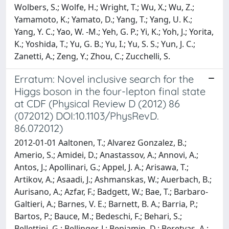
Wolbers, S.; Wolfe, H.; Wright, T.; Wu, X.; Wu, Z.;
Yamamoto, K.; Yamato, D.; Yang, T.; Yang, U. K.;
Yang, Y. C.; Yao, W. -M.; Yeh, G. P.; Yi, K.; Yoh, J.; Yorita,
K.; Yoshida, T.; Yu, G. B.; Yu, I.; Yu, S. S.; Yun, J. C.;
Zanetti, A.; Zeng, Y.; Zhou, C.; Zucchelli, S.
Erratum: Novel inclusive search for the
Higgs boson in the four-lepton final state
at CDF (Physical Review D (2012) 86
(072012) DOI:10.1103/PhysRevD.
86.072012)
2012-01-01 Aaltonen, T.; Alvarez Gonzalez, B.;
Amerio, S.; Amidei, D.; Anastassov, A.; Annovi, A.;
Antos, J.; Apollinari, G.; Appel, J. A.; Arisawa, T.;
Artikov, A.; Asaadi, J.; Ashmanskas, W.; Auerbach, B.;
Aurisano, A.; Azfar, F.; Badgett, W.; Bae, T.; Barbaro-
Galtieri, A.; Barnes, V. E.; Barnett, B. A.; Barria, P.;
Bartos, P.; Bauce, M.; Bedeschi, F.; Behari, S.;
Bellettini, G.; Bellinger, J.; Benjamin, D.; Beretvas, A.;