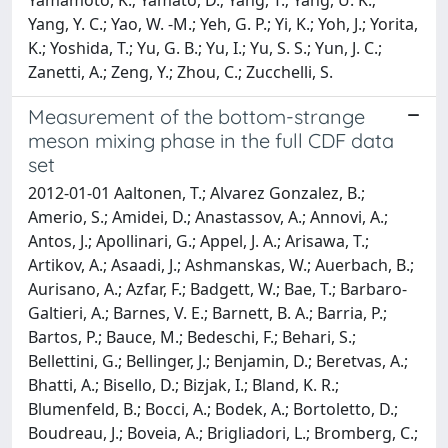
Yang, Y. C.; Yao, W. -M.; Yeh, G. P.; Yi, K.; Yoh, J.; Yorita,
K.; Yoshida, T.; Yu, G. B.; Yu, I.; Yu, S. S.; Yun, J. C.;
Zanetti, A.; Zeng, Y.; Zhou, C.; Zucchelli, S.
Measurement of the bottom-strange
meson mixing phase in the full CDF data
set
2012-01-01 Aaltonen, T.; Alvarez Gonzalez, B.;
Amerio, S.; Amidei, D.; Anastassov, A.; Annovi, A.;
Antos, J.; Apollinari, G.; Appel, J. A.; Arisawa, T.;
Artikov, A.; Asaadi, J.; Ashmanskas, W.; Auerbach, B.;
Aurisano, A.; Azfar, F.; Badgett, W.; Bae, T.; Barbaro-
Galtieri, A.; Barnes, V. E.; Barnett, B. A.; Barria, P.;
Bartos, P.; Bauce, M.; Bedeschi, F.; Behari, S.;
Bellettini, G.; Bellinger, J.; Benjamin, D.; Beretvas, A.;
Bhatti, A.; Bisello, D.; Bizjak, I.; Bland, K. R.;
Blumenfeld, B.; Bocci, A.; Bodek, A.; Bortoletto, D.;
Boudreau, J.; Boveia, A.; Brigliadori, L.; Bromberg, C.;