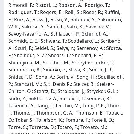
Rimondi, F.; Ristori, L.; Robson, A.; Rodrigo, T.;
Rodriguez, T.; Rogers, E.; Rolli, S.; Roser, R.; Ruffini,
F.; Ruiz, A.; Russ, J.; Rusu, V.; Safonov, A.; Sakumoto,
W. K.; Sakurai, Y.; Santi, L.; Sato, K.; Saveliev, V.;
Savoy-Navarro, A.; Schlabach, P.; Schmidt, A.;
Schmidt, E. E.; Schwarz, T.; Scodellaro, L.; Scribano,
A.; Scuri, F.; Seidel, S.; Seiya, Y.; Semenov, A.; Sforza,
F.; Shalhout, S. Z.; Shears, T.; Shepard, P. F.;
Shimojima, M.; Shochet, M.; Shreyber-Tecker, I.;
Simonenko, A.; Sinervo, P.; Sliwa, K.; Smith, J. R.;
Snider, F. D.; Soha, A.; Sorin, V.; Song, H.; Squillacioti,
P.; Stancari, M.; S, t. Denis R.; Stelzer, B.; Stelzer-
Chilton, O.; Stentz, D.; Strologas, J.; Strycker, G. L.;
Sudo, Y.; Sukhanov, A.; Suslov, I.; Takemasa, K.;
Takeuchi, Y.; Tang, J.; Tecchio, M.; Teng, P. K.; Thom,
J.; Thome, J.; Thompson, G. A.; Thomson, E.; Toback,
D.; Tokar, S.; Tollefson, K.; Tomura, T.; Tonelli, D.;
Torre, S.; Torretta, D.; Totaro, P.; Trovato, M.;