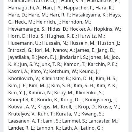
Guimaraes Da Costa, J.; Hahn, S. R.; Halkiadakis, E.;
Hamaguchi, A.; Han, J. Y.; Happacher, F.; Hara, K.;
Hare, D.; Hare, M.; Harr, R. F.; Hatakeyama, K.; Hays,
C.; Heck, M.; Heinrich, J.; Herndon, M.;
Hewamanage, S.; Hidas, D.; Hocker, A.; Hopkins, W.;
Horn, D.; Hou, S.; Hughes, R. E.; Hurwitz, M.;
Husemann, U.; Hussain, N.; Hussein, M.; Huston, J.;
Introzzi, G.; Iori, M.; Ivanov, A.; James, E.; Jang, D.;
Jayatilaka, B.; Jeon, E. J.; Jindariani, S.; Jones, M.; Joo,
K. K.; Jun, S. Y.; Junk, T. R.; Kamon, T.; Karchin, P. E.;
Kasmi, A.; Kato, Y.; Ketchum, W.; Keung, J.;
Khotilovich, V.; Kilminster, B.; Kim, D. H.; Kim, H. S.;
Kim, J. E.; Kim, M. J.; Kim, S. B.; Kim, S. H.; Kim, Y. K.;
Kim, Y. J.; Kimura, N.; Kirby, M.; Klimenko, S.;
Knoepfel, K.; Kondo, K.; Kong, D. J.; Konigsberg, J.;
Kotwal, A. V.; Kreps, M.; Kroll, J.; Krop, D.; Kruse, M.;
Krutelyov, V.; Kuhr, T.; Kurata, M.; Kwang, S.;
Laasanen, A. T.; Lami, S.; Lammel, S.; Lancaster, M.;
Lander, R. L.; Lannon, K.; Lath, A.; Latino, G.;