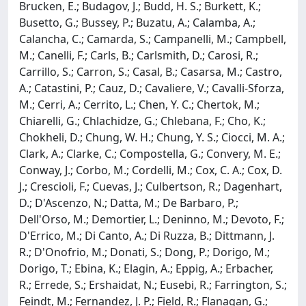
Brucken, E.; Budagov, J.; Budd, H. S.; Burkett, K.;
Busetto, G.; Bussey, P.; Buzatu, A.; Calamba, A.;
Calancha, C.; Camarda, S.; Campanelli, M.; Campbell,
M.; Canelli, F.; Carls, B.; Carlsmith, D.; Carosi, R.;
Carrillo, S.; Carron, S.; Casal, B.; Casarsa, M.; Castro,
A.; Catastini, P.; Cauz, D.; Cavaliere, V.; Cavalli-Sforza,
M.; Cerri, A.; Cerrito, L.; Chen, Y. C.; Chertok, M.;
Chiarelli, G.; Chlachidze, G.; Chlebana, F.; Cho, K.;
Chokheli, D.; Chung, W. H.; Chung, Y. S.; Ciocci, M. A.;
Clark, A.; Clarke, C.; Compostella, G.; Convery, M. E.;
Conway, J.; Corbo, M.; Cordelli, M.; Cox, C. A.; Cox, D.
J.; Crescioli, F.; Cuevas, J.; Culbertson, R.; Dagenhart,
D.; D'Ascenzo, N.; Datta, M.; De Barbaro, P.;
Dell'Orso, M.; Demortier, L.; Deninno, M.; Devoto, F.;
D'Errico, M.; Di Canto, A.; Di Ruzza, B.; Dittmann, J.
R.; D'Onofrio, M.; Donati, S.; Dong, P.; Dorigo, M.;
Dorigo, T.; Ebina, K.; Elagin, A.; Eppig, A.; Erbacher,
R.; Errede, S.; Ershaidat, N.; Eusebi, R.; Farrington, S.;
Feindt, M.; Fernandez, J. P.; Field, R.; Flanagan, G.;