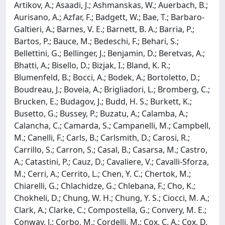
Artikov, A.; Asaadi, J.; Ashmanskas, W.; Auerbach, B.;
Aurisano, A.; Azfar, F.; Badgett, W.; Bae, T.; Barbaro-
Galtieri, A.; Barnes, V. E.; Barnett, B. A.; Barria, P.;
Bartos, P.; Bauce, M.; Bedeschi, F.; Behari, S.;
Bellettini, G.; Bellinger, J.; Benjamin, D.; Beretvas, A.;
Bhatti, A.; Bisello, D.; Bizjak, I.; Bland, K. R.;
Blumenfeld, B.; Bocci, A.; Bodek, A.; Bortoletto, D.;
Boudreau, J.; Boveia, A.; Brigliadori, L.; Bromberg, C.;
Brucken, E.; Budagov, J.; Budd, H. S.; Burkett, K.;
Busetto, G.; Bussey, P.; Buzatu, A.; Calamba, A.;
Calancha, C.; Camarda, S.; Campanelli, M.; Campbell,
M.; Canelli, F.; Carls, B.; Carlsmith, D.; Carosi, R.;
Carrillo, S.; Carron, S.; Casal, B.; Casarsa, M.; Castro,
A.; Catastini, P.; Cauz, D.; Cavaliere, V.; Cavalli-Sforza,
M.; Cerri, A.; Cerrito, L.; Chen, Y. C.; Chertok, M.;
Chiarelli, G.; Chlachidze, G.; Chlebana, F.; Cho, K.;
Chokheli, D.; Chung, W. H.; Chung, Y. S.; Ciocci, M. A.;
Clark, A.; Clarke, C.; Compostella, G.; Convery, M. E.;
Conway, J.; Corbo, M.; Cordelli, M.; Cox, C. A.; Cox, D.