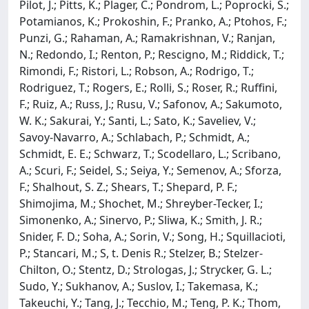
Pilot, J.; Pitts, K.; Plager, C.; Pondrom, L.; Poprocki, S.;
Potamianos, K.; Prokoshin, F.; Pranko, A.; Ptohos, F.;
Punzi, G.; Rahaman, A.; Ramakrishnan, V.; Ranjan,
N.; Redondo, I.; Renton, P.; Rescigno, M.; Riddick, T.;
Rimondi, F.; Ristori, L.; Robson, A.; Rodrigo, T.;
Rodriguez, T.; Rogers, E.; Rolli, S.; Roser, R.; Ruffini,
F.; Ruiz, A.; Russ, J.; Rusu, V.; Safonov, A.; Sakumoto,
W. K.; Sakurai, Y.; Santi, L.; Sato, K.; Saveliev, V.;
Savoy-Navarro, A.; Schlabach, P.; Schmidt, A.;
Schmidt, E. E.; Schwarz, T.; Scodellaro, L.; Scribano,
A.; Scuri, F.; Seidel, S.; Seiya, Y.; Semenov, A.; Sforza,
F.; Shalhout, S. Z.; Shears, T.; Shepard, P. F.;
Shimojima, M.; Shochet, M.; Shreyber-Tecker, I.;
Simonenko, A.; Sinervo, P.; Sliwa, K.; Smith, J. R.;
Snider, F. D.; Soha, A.; Sorin, V.; Song, H.; Squillacioti,
P.; Stancari, M.; S, t. Denis R.; Stelzer, B.; Stelzer-
Chilton, O.; Stentz, D.; Strologas, J.; Strycker, G. L.;
Sudo, Y.; Sukhanov, A.; Suslov, I.; Takemasa, K.;
Takeuchi, Y.; Tang, J.; Tecchio, M.; Teng, P. K.; Thom,