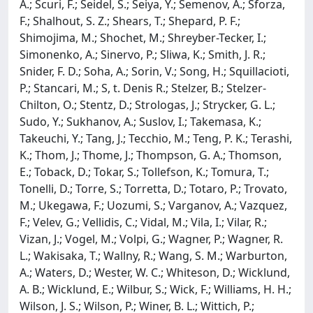
A.; Scuri, F.; Seidel, S.; Seiya, Y.; Semenov, A.; Sforza,
F.; Shalhout, S. Z.; Shears, T.; Shepard, P. F.;
Shimojima, M.; Shochet, M.; Shreyber-Tecker, I.;
Simonenko, A.; Sinervo, P.; Sliwa, K.; Smith, J. R.;
Snider, F. D.; Soha, A.; Sorin, V.; Song, H.; Squillacioti,
P.; Stancari, M.; S, t. Denis R.; Stelzer, B.; Stelzer-
Chilton, O.; Stentz, D.; Strologas, J.; Strycker, G. L.;
Sudo, Y.; Sukhanov, A.; Suslov, I.; Takemasa, K.;
Takeuchi, Y.; Tang, J.; Tecchio, M.; Teng, P. K.; Terashi,
K.; Thom, J.; Thome, J.; Thompson, G. A.; Thomson,
E.; Toback, D.; Tokar, S.; Tollefson, K.; Tomura, T.;
Tonelli, D.; Torre, S.; Torretta, D.; Totaro, P.; Trovato,
M.; Ukegawa, F.; Uozumi, S.; Varganov, A.; Vazquez,
F.; Velev, G.; Vellidis, C.; Vidal, M.; Vila, I.; Vilar, R.;
Vizan, J.; Vogel, M.; Volpi, G.; Wagner, P.; Wagner, R.
L.; Wakisaka, T.; Wallny, R.; Wang, S. M.; Warburton,
A.; Waters, D.; Wester, W. C.; Whiteson, D.; Wicklund,
A. B.; Wicklund, E.; Wilbur, S.; Wick, F.; Williams, H. H.;
Wilson, J. S.; Wilson, P.; Winer, B. L.; Wittich, P.;