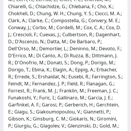
Chiarelli, G.; Chlachidze, G.; Chlebana, F.; Cho, K.;
Chokheli, D.; Chung, W. H.; Chung, Y. S.; Ciocci, M. A.;
Clark, A.; Clarke, C.; Compostella, G.; Convery, M. E.;
Conway, J.; Corbo, M.; Cordelli, M.; Cox, C. A.; Cox, D.
J.; Crescioli, F.; Cuevas, J.; Culbertson, R.; Dagenhart,
D.; D'Ascenzo, N.; Datta, M.; De Barbaro, P.;
Dell'Orso, M.; Demortier, L.; Deninno, M.; Devoto, F.;
D'Errico, M.; Di Canto, A.; Di Ruzza, B.; Dittmann, J.
R.; D'Onofrio, M.; Donati, S.; Dong, P.; Dorigo, M.;
Dorigo, T.; Ebina, K.; Elagin, A.; Eppig, A.; Erbacher,
R.; Errede, S.; Ershaidat, N.; Eusebi, R.; Farrington, S.;
Feindt, M.; Fernandez, J. P.; Field, R.; Flanagan, G.;
Forrest, R.; Frank, M. J.; Franklin, M.; Freeman, J. C.;
Funakoshi, Y.; Furic, I.; Gallinaro, M.; Garcia, J. E.;
Garfinkel, A. F.; Garosi, P.; Gerberich, H.; Gerchtein,
E.; Giagu, S.; Giakoumopoulou, V.; Giannetti, P.;
Gibson, K.; Ginsburg, C. M.; Giokaris, N.; Giromini,
P.; Giurgiu, G.; Glagolev, V.; Glenzinski, D.; Gold, M.;