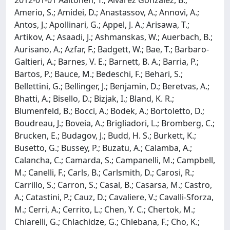
Amerio, S.; Amidei, D.; Anastassov, A.; Annovi, A.;
Antos, J.; Apollinari, G.; Appel, J. A.; Arisawa, T.;
Artikov, A.; Asaadi, J.; Ashmanskas, W.; Auerbach, B.;
Aurisano, A.; Azfar, F.; Badgett, W.; Bae, T.; Barbaro-
Galtieri, A.; Barnes, V. E.; Barnett, B. A.; Barria, P.;
Bartos, P.; Bauce, M.; Bedeschi, F.; Behari, S.;
Bellettini, G.; Bellinger, J.; Benjamin, D.; Beretvas, A.;
Bhatti, A.; Bisello, D.; Bizjak, I.; Bland, K. R.;
Blumenfeld, B.; Bocci, A.; Bodek, A.; Bortoletto, D.;
Boudreau, J.; Boveia, A.; Brigliadori, L.; Bromberg, C.;
Brucken, E.; Budagov, J.; Budd, H. S.; Burkett, K.;
Busetto, G.; Bussey, P.; Buzatu, A.; Calamba, A.;
Calancha, C.; Camarda, S.; Campanelli, M.; Campbell,
M.; Canelli, F.; Carls, B.; Carlsmith, D.; Carosi, R.;
Carrillo, S.; Carron, S.; Casal, B.; Casarsa, M.; Castro,
A.; Catastini, P.; Cauz, D.; Cavaliere, V.; Cavalli-Sforza,
M.; Cerri, A.; Cerrito, L.; Chen, Y. C.; Chertok, M.;
Chiarelli, G.; Chlachidze, G.; Chlebana, F.; Cho, K.;