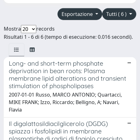
Esportazione
Tutti ( 6 )
Mostra
records
Risultati 1 - 6 di 6 (tempo di esecuzione: 0.016 secondi).
Long- and short-term phosphate
deprivation in bean roots: Plasma
membrane lipid alterations and transient
stimulation of phospholipases
2007-01-01 Russo, MARCO ANTONIO; Quartacci,
MIKE FRANK; Izzo, Riccardo; Belligno, A; Navari,
Flavia
Il digalattosildiacilglicerolo (DGDG)
spiazza i fosfolipidi in membrane
plasmatiche di radici di fagiolo cresciuto