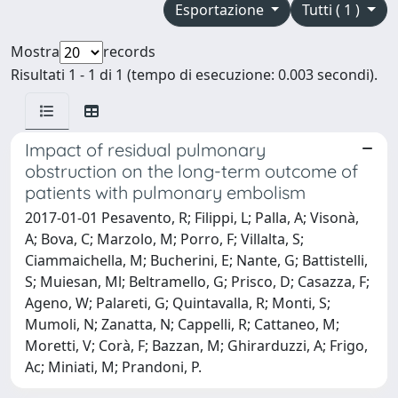
Esportazione
Tutti ( 1 )
Mostra
records
Risultati 1 - 1 di 1 (tempo di esecuzione: 0.003 secondi).
Impact of residual pulmonary
obstruction on the long-term outcome of
patients with pulmonary embolism
2017-01-01 Pesavento, R; Filippi, L; Palla, A; Visonà,
A; Bova, C; Marzolo, M; Porro, F; Villalta, S;
Ciammaichella, M; Bucherini, E; Nante, G; Battistelli,
S; Muiesan, Ml; Beltramello, G; Prisco, D; Casazza, F;
Ageno, W; Palareti, G; Quintavalla, R; Monti, S;
Mumoli, N; Zanatta, N; Cappelli, R; Cattaneo, M;
Moretti, V; Corà, F; Bazzan, M; Ghirarduzzi, A; Frigo,
Ac; Miniati, M; Prandoni, P.