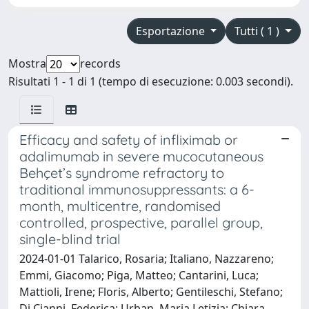
Esportazione
Tutti ( 1 )
Mostra
records
Risultati 1 - 1 di 1 (tempo di esecuzione: 0.003 secondi).
Efficacy and safety of infliximab or
adalimumab in severe mucocutaneous
Behçet’s syndrome refractory to
traditional immunosuppressants: a 6-
month, multicentre, randomised
controlled, prospective, parallel group,
single-blind trial
2024-01-01 Talarico, Rosaria; Italiano, Nazzareno;
Emmi, Giacomo; Piga, Matteo; Cantarini, Luca;
Mattioli, Irene; Floris, Alberto; Gentileschi, Stefano;
Di Cianni, Federica; Urban, Maria Letizia; Chiara,