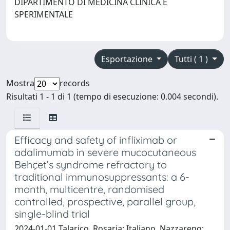
DIPARTIMENTO DI MEDICINA CLINICA E
SPERIMENTALE
Esportazione
Tutti ( 1 )
Mostra
records
Risultati 1 - 1 di 1 (tempo di esecuzione: 0.004 secondi).
Efficacy and safety of infliximab or
adalimumab in severe mucocutaneous
Behçet’s syndrome refractory to
traditional immunosuppressants: a 6-
month, multicentre, randomised
controlled, prospective, parallel group,
single-blind trial
2024-01-01 Talarico, Rosaria; Italiano, Nazzareno;