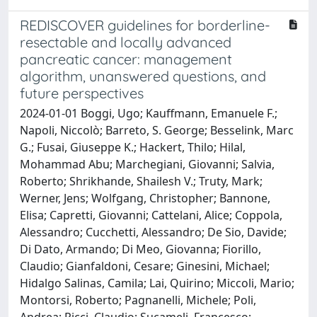
REDISCOVER guidelines for borderline-
resectable and locally advanced
pancreatic cancer: management
algorithm, unanswered questions, and
future perspectives
2024-01-01 Boggi, Ugo; Kauffmann, Emanuele F.;
Napoli, Niccolò; Barreto, S. George; Besselink, Marc
G.; Fusai, Giuseppe K.; Hackert, Thilo; Hilal,
Mohammad Abu; Marchegiani, Giovanni; Salvia,
Roberto; Shrikhande, Shailesh V.; Truty, Mark;
Werner, Jens; Wolfgang, Christopher; Bannone,
Elisa; Capretti, Giovanni; Cattelani, Alice; Coppola,
Alessandro; Cucchetti, Alessandro; De Sio, Davide;
Di Dato, Armando; Di Meo, Giovanna; Fiorillo,
Claudio; Gianfaldoni, Cesare; Ginesini, Michael;
Hidalgo Salinas, Camila; Lai, Quirino; Miccoli, Mario;
Montorsi, Roberto; Pagnanelli, Michele; Poli,
Andrea; Ricci, Claudio; Sucameli, Francesco;