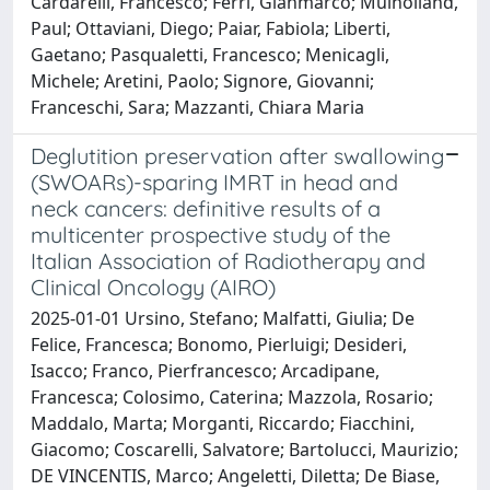
Cardarelli, Francesco; Ferri, Gianmarco; Mulholland,
Paul; Ottaviani, Diego; Paiar, Fabiola; Liberti,
Gaetano; Pasqualetti, Francesco; Menicagli,
Michele; Aretini, Paolo; Signore, Giovanni;
Franceschi, Sara; Mazzanti, Chiara Maria
Deglutition preservation after swallowing
(SWOARs)-sparing IMRT in head and
neck cancers: definitive results of a
multicenter prospective study of the
Italian Association of Radiotherapy and
Clinical Oncology (AIRO)
2025-01-01 Ursino, Stefano; Malfatti, Giulia; De
Felice, Francesca; Bonomo, Pierluigi; Desideri,
Isacco; Franco, Pierfrancesco; Arcadipane,
Francesca; Colosimo, Caterina; Mazzola, Rosario;
Maddalo, Marta; Morganti, Riccardo; Fiacchini,
Giacomo; Coscarelli, Salvatore; Bartolucci, Maurizio;
DE VINCENTIS, Marco; Angeletti, Diletta; De Biase,