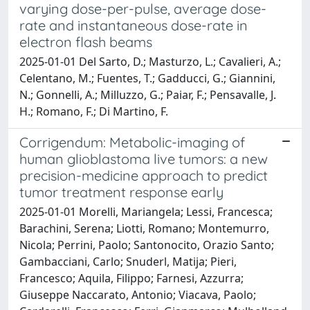
varying dose-per-pulse, average dose-
rate and instantaneous dose-rate in
electron flash beams
2025-01-01 Del Sarto, D.; Masturzo, L.; Cavalieri, A.;
Celentano, M.; Fuentes, T.; Gadducci, G.; Giannini,
N.; Gonnelli, A.; Milluzzo, G.; Paiar, F.; Pensavalle, J.
H.; Romano, F.; Di Martino, F.
Corrigendum: Metabolic-imaging of
human glioblastoma live tumors: a new
precision-medicine approach to predict
tumor treatment response early
2025-01-01 Morelli, Mariangela; Lessi, Francesca;
Barachini, Serena; Liotti, Romano; Montemurro,
Nicola; Perrini, Paolo; Santonocito, Orazio Santo;
Gambacciani, Carlo; Snuderl, Matija; Pieri,
Francesco; Aquila, Filippo; Farnesi, Azzurra;
Giuseppe Naccarato, Antonio; Viacava, Paolo;