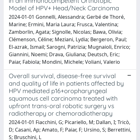
in an Immunocompetent Orthotopic
Model of HPV+ Head/Neck Carcinoma
2024-01-01 Gonnelli, Alessandra; Gerbé de Thoré,
Marine; Ermini, Maria Laura; Frusca, Valentina;
Zamborlin, Agata; Signolle, Nicolas; Bawa, Olivia;
Clémenson, Céline; Meziani, Lydia; Bergeron, Paul;
El‐azrak, Ismail; Sarogni, Patrizia; Mugnaioli, Enrico;
Giannini, Noemi; Drava, Giuliana; Deutsch, Eric;
Paiar, Fabiola; Mondini, Michele; Voliani, Valerio
Overall survival, disease-free survival
and quality of life in patients affected by
HPV mediated p16+oropharyngeal
squamous cell carcinoma treated with
upfront trans-oral robotic surgery vs
radiotherapy or chemoradiotherapy
2024-01-01 Fiacchini, G; Picariello, M; Dallan, I; Tricò,
D; Casani, Ap; Amato, F; Paiar, F; Ursino, S; Berrettini,
S; Bruschini, L