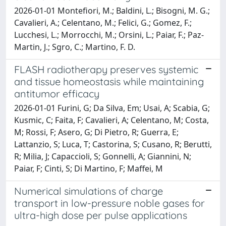
2026-01-01 Montefiori, M.; Baldini, L.; Bisogni, M. G.;
Cavalieri, A.; Celentano, M.; Felici, G.; Gomez, F.;
Lucchesi, L.; Morrocchi, M.; Orsini, L.; Paiar, F.; Paz-
Martin, J.; Sgro, C.; Martino, F. D.
FLASH radiotherapy preserves systemic
and tissue homeostasis while maintaining
antitumor efficacy
2026-01-01 Furini, G; Da Silva, Em; Usai, A; Scabia, G;
Kusmic, C; Faita, F; Cavalieri, A; Celentano, M; Costa,
M; Rossi, F; Asero, G; Di Pietro, R; Guerra, E;
Lattanzio, S; Luca, T; Castorina, S; Cusano, R; Berutti,
R; Milia, J; Capaccioli, S; Gonnelli, A; Giannini, N;
Paiar, F; Cinti, S; Di Martino, F; Maffei, M
Numerical simulations of charge
transport in low-pressure noble gases for
ultra-high dose per pulse applications