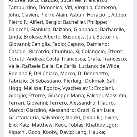
Tamburrino, Domenico; Viti, Virginia; Cameron,
John; Clavien, Pierre-Alain; Asbun, Horacio J.; Addeo,
Pietro F.; Alfieri, Sergio; Bachellier, Philippe;
Baiocchi, Gianluca; Balzano, Gianpaolo; Barbarello,
Linda; Brolese, Alberto; Busquets, Juli; Butturini,
Giovanni; Caniglia, Fabio; Caputo, Damiano;
Casadei, Riccardo; Chunhua, Xi; Colangelo, Ettore;
Coratti, Andrea; Costa, Francesca; Crafa, Francesco;
Valle, Raffaele Dalla; De Carlis, Luciano; de Wilde,
Roeland F; Del Chiaro, Marco; Di Benedetto,
Fabrizio; Di Sebastiano, Pierluigi; Dokmak, Safi;
Hogg, Melissa; Egorov, Vyacheslav I.; Ercolani,
Giorgio; Ettorre, Giuseppe Maria; Falconi, Massimo;
Ferrari, Giovanni; Ferrero, Alessandro; Filauro,
Marco; Giardino, Alessandro; Grazi, Gian Luca;
Gruttadauria, Salvatore; Izbicki, Jakob R.; Jovine,
Elio; Katz, Matthew; Keck, Tobias; Khatkov, Igor;
Kiguchi, Gozo; Kooby, David; Lang, Hauke;