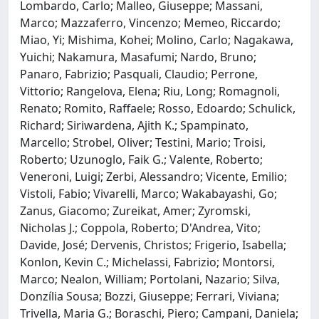
Lombardo, Carlo; Malleo, Giuseppe; Massani,
Marco; Mazzaferro, Vincenzo; Memeo, Riccardo;
Miao, Yi; Mishima, Kohei; Molino, Carlo; Nagakawa,
Yuichi; Nakamura, Masafumi; Nardo, Bruno;
Panaro, Fabrizio; Pasquali, Claudio; Perrone,
Vittorio; Rangelova, Elena; Riu, Long; Romagnoli,
Renato; Romito, Raffaele; Rosso, Edoardo; Schulick,
Richard; Siriwardena, Ajith K.; Spampinato,
Marcello; Strobel, Oliver; Testini, Mario; Troisi,
Roberto; Uzunoglo, Faik G.; Valente, Roberto;
Veneroni, Luigi; Zerbi, Alessandro; Vicente, Emilio;
Vistoli, Fabio; Vivarelli, Marco; Wakabayashi, Go;
Zanus, Giacomo; Zureikat, Amer; Zyromski,
Nicholas J.; Coppola, Roberto; D'Andrea, Vito;
Davide, José; Dervenis, Christos; Frigerio, Isabella;
Konlon, Kevin C.; Michelassi, Fabrizio; Montorsi,
Marco; Nealon, William; Portolani, Nazario; Silva,
Donzília Sousa; Bozzi, Giuseppe; Ferrari, Viviana;
Trivella, Maria G.; Boraschi, Piero; Campani, Daniela;