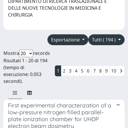
DIPARTIMENTO DI RICERCA TRASLAZIONALE E
DELLE NUOVE TECNOLOGIE IN MEDICINA E
CHIRURGIA
Esportazione
Tutti ( 194 )
Mostra
records
Risultati 1 - 20 di 194
(tempo di
1
2
3
4
5
6
7
8
9
10
esecuzione: 0.053
secondi).
First experimental characterization of a
low-pressure nitrogen filled parallel-
plate ionization chamber for UHDP
electron beam dosimetry