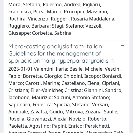
Mora, Stefano; Palermo, Andrea; Pigliaru,
Francesca; Pitea, Marco; Procopio, Massimo;
Rochira, Vincenzo; Ruggeri, Rosaria Maddalena;
Ruggiero, Barbara; Stagi, Stefano; Vezzoli,
Giuseppe; Corbetta, Sabrina
Micro-costing analysis from Italian
Guidelines for the management of
sporadic primary hyperparathyroidism
2025-01-01 Valentini, Ilaria; Basile, Michele; Vescini,
Fabio; Borretta, Giorgio; Chiodini, Iacopo; Boniardi,
Marco; Carotti, Marina; Castellano, Elena; Cipriani,
Cristiana; Eller-Vainicher, Cristina; Giannini, Sandro;
Iacobone, Maurizio; Salcuni, Antonio Stefano;
Saponaro, Federica; Spiezia, Stefano; Versari,
Annibale; Zavatta, Guido; Mitrova, Zuzana; Saulle,
Rosella; Giovanazzi, Alexia; Novizio, Roberto;
Paoletta, Agostino; Papini, Enrico; Persichetti,
Agnese; Samperi, Irene; Scoppola, Alessandro; Calò,