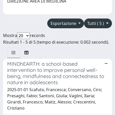
DIREZIONE AREA DI MEDICINA
Esportazione
Tutti ( 5 )
Mostra
records
Risultati 1 - 5 di 5 (tempo di esecuzione: 0.002 secondi).
MINDhEARTH: a school-based
intervention to improve personal well-
being, mindfulness and connectedness to
nature in adolescents
2025-01-01 Scafuto, Francesca; Conversano, Ciro;
Presaghi, Fabio; Santoni, Giulia; Vaglini, Ilaria;
Girardi, Francesco; Matiz, Alessio; Crescentini,
Cristiano