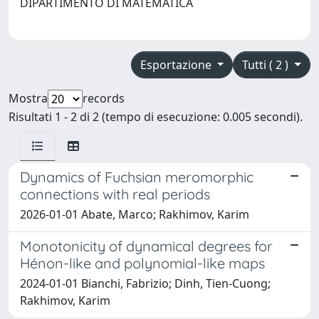
DIPARTIMENTO DI MATEMATICA
Esportazione
Tutti ( 2 )
Mostra
records
Risultati 1 - 2 di 2 (tempo di esecuzione: 0.005 secondi).
Dynamics of Fuchsian meromorphic
connections with real periods
2026-01-01 Abate, Marco; Rakhimov, Karim
Monotonicity of dynamical degrees for
Hénon-like and polynomial-like maps
2024-01-01 Bianchi, Fabrizio; Dinh, Tien-Cuong;
Rakhimov, Karim