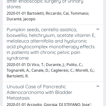
after endoscopic surgery of urinary
stones
2020-01-01 Bartoletti, Riccardo; Cai, Tommaso;
Durante, Jacopo
Pumpkin seeds, centella asiatica,
boswellia, helichrysum, acetate vitamin E,
melaleuca alternifolia and hyaluronic
acid phytocomplex monotherapy effects
in patients with chronic pelvic pain
syndrome
2020-01-01 Di Vico, T.; Durante, J.; Polito, C.;
Tognarelli, A.; Canale, D.; Caglieresi, C.; Morelli, G.;
Bartoletti, R.
Unusual Case of Pancreatic
Adenocarcinoma with Bladder
Metastasis
2020-01-01 Arcovito, Giorgia; DI STEFANO, Iose';