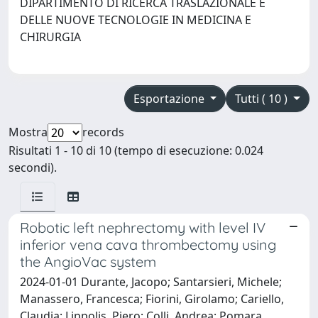
DIPARTIMENTO DI RICERCA TRASLAZIONALE E
DELLE NUOVE TECNOLOGIE IN MEDICINA E
CHIRURGIA
Esportazione
Tutti ( 10 )
Mostra
records
Risultati 1 - 10 di 10 (tempo di esecuzione: 0.024
secondi).
Robotic left nephrectomy with level IV
inferior vena cava thrombectomy using
the AngioVac system
2024-01-01 Durante, Jacopo; Santarsieri, Michele;
Manassero, Francesca; Fiorini, Girolamo; Cariello,
Claudia; Lippolis, Piero; Colli, Andrea; Pomara,