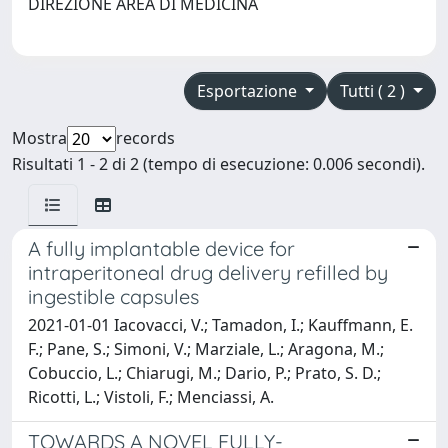
DIREZIONE AREA DI MEDICINA
Esportazione
Tutti ( 2 )
Mostra
records
Risultati 1 - 2 di 2 (tempo di esecuzione: 0.006 secondi).
A fully implantable device for
intraperitoneal drug delivery refilled by
ingestible capsules
2021-01-01 Iacovacci, V.; Tamadon, I.; Kauffmann, E.
F.; Pane, S.; Simoni, V.; Marziale, L.; Aragona, M.;
Cobuccio, L.; Chiarugi, M.; Dario, P.; Prato, S. D.;
Ricotti, L.; Vistoli, F.; Menciassi, A.
TOWARDS A NOVEL FULLY-