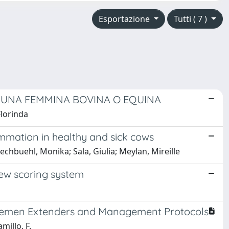
Esportazione
Tutti ( 7 )
I UNA FEMMINA BOVINA O EQUINA
Florinda
ammation in healthy and sick cows
rechbuehl, Monika; Sala, Giulia; Meylan, Mireille
 new scoring system
nt Semen Extenders and Management Protocols
millo, F.