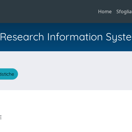
Home
Sfoglia
al Research Information Syst
tistiche
LE