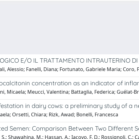
LOGICO E/O IL TRATTAMENTO INTRAUTERINO D
, Alessio; Fanelli, Diana; Fortunato, Gabriele Maria; Coro, 
ocalcitonin concentration as an indicator of infl
ni, Micaela; Meucci, Valentina; Battaglia, Federica; Guélat-B
festation in dairy cows: a preliminary study of a
aela; Orsetti, Chiara; Rizk, Awad; Bonelli, Francesca
 Diluted Semen: Comparison Between Two Differe
 S.; Shawahina, M.; Hassan, A.; Iacovo, F. D.; Rossignoli, C.; Ca