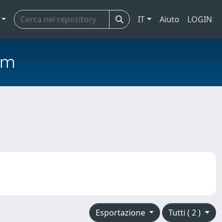
IT
Aiuto
LOGIN
em
Esportazione
Tutti ( 2 )